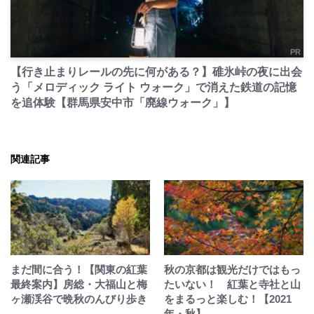
PR
【行き止まりレールの先に何がある？】碓氷峠の夜に出会
う「メロディック ライト ウォーク」で消えた鉄道の記憶
を追体験【群馬県安中市「廃線ウォーク」】
関連記事
まだ間に合う！【関東の紅葉
秋の京都は観光だけではもっ
最終案内】房総・大福山と梅
たいない！ 紅葉と寺社と山
ヶ瀬渓谷で晩秋のんびり歩き
をまるっと楽しむ！【2021
年・秋】