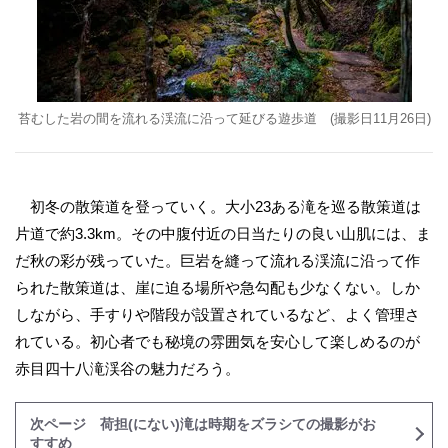
苔むした岩の間を流れる渓流に沿って延びる遊歩道 (撮影日11月26日)
初冬の散策道を登っていく。大小23ある滝を巡る散策道は
片道で約3.3km。その中腹付近の日当たりの良い山肌には、ま
だ秋の彩が残っていた。巨岩を縫って流れる渓流に沿って作
られた散策道は、崖に迫る場所や急勾配も少なくない。しか
しながら、手すりや階段が設置されているなど、よく管理さ
れている。初心者でも秘境の雰囲気を安心して楽しめるのが
赤目四十八滝渓谷の魅力だろう。
次ページ 荷担(にない)滝は時期をズラシての撮影がお
すすめ