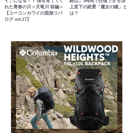
イ」になる！？ 僕を育ててく
経山」3時間で往復できる頂
れた青春の川＜天竜川 前編＞
上直下の絶景「魔女の瞳」と
【ユーコンカワイの股旅リバ
は？
ログ vol.17】