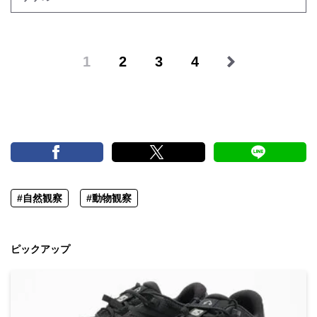
1
2
3
4
#自然観察
#動物観察
ピックアップ