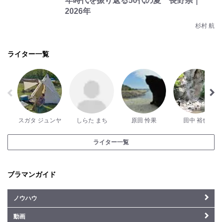
年時代を振り返る50代の夏 長野県｜
2026年
杉村 航
ライター一覧
スガタ ジュンヤ
しらた まち
原田 怜果
田中 裕也
ライター一覧
ブラマンガイド
ノウハウ
動画