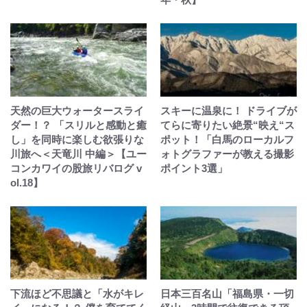
天然の巨大ウォータースライ
スキーに温泉に！ ドライブが
ダー！？ 「スリルと感動と癒
てらに寄りたい絶景“映え“ス
し」を同時に楽しむ欲張りな
ポット！「白馬のローカルフ
川旅へ＜天竜川 中編＞【ユー
ォトグラファーが教える撮影
コンカワイの股旅リバログ v
ポイント3選」
ol.18】
下流ほど不思議と「水がキレ
日本三百名山「福島県・一切