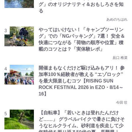
グ」のオリジナリティ＆おもしろさを知
る
あめのちはれ
やってはいけない！「キャンプツーリン
グ」での「NGパッキング」7選！ 安全＆
快適につながる「荷物の順序や位置」積
載のコツとは？「実体験レポ」
辰口 稚菜
開催まもなくだけど駆け込みもアリ！ 参
加率100％経験者が教える “エゾロック”
を最大限楽しむコツ【RISING SUN
ROCK FESTIVAL 2026 in EZO・8/14～
16】
今田 壮
【自転車】「若いときは登れたんだけ
ど……」 グラベルバイクで暑さに負けそ
うなヒルクライム、砂利道を疾走して少