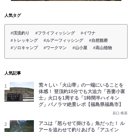
人気タグ
#渓流釣り
#フライフィッシング
#イワナ
#トレッキング
#ルアーフィッシング
#自然観察
#ソロキャンプ
#ワークマン
#山小屋
#高山植物
人気記事
荒々しい「火山帯」の一端にいることを
体感！ 登頂約10分でも大迫力「吾妻小富
士」火口を1周する「1時間半ハイキン
グ」パノラマ絶景レポ【福島県福島市】
辰口 稚菜
アユは「怒らせて掛ける」魚だった！ ル
アーを追わせて釣りあげる「アユイン