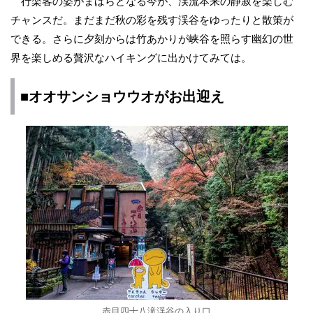
行楽客の姿がまばらとなる今が、渓流本来の静寂を楽しむ
チャンスだ。まだまだ秋の彩を残す渓谷をゆったりと散策が
できる。さらに夕刻からは竹あかりが峡谷を照らす幽幻の世
界を楽しめる贅沢なハイキングに出かけてみては。
■オオサンショウウオがお出迎え
赤目四十八滝渓谷の入り口