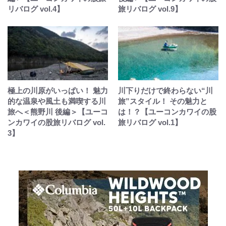
リバログ vol.4】
旅リバログ vol.9】
極上の川原がいっぱい！ 魅力
川下りだけで終わらない“川
的な温泉や風土も満喫する川
旅”スタイル！ その魅力と
旅へ＜熊野川 後編＞【ユーコ
は！？【ユーコンカワイの股
ンカワイの股旅リバログ vol.
旅リバログ vol.1】
3】