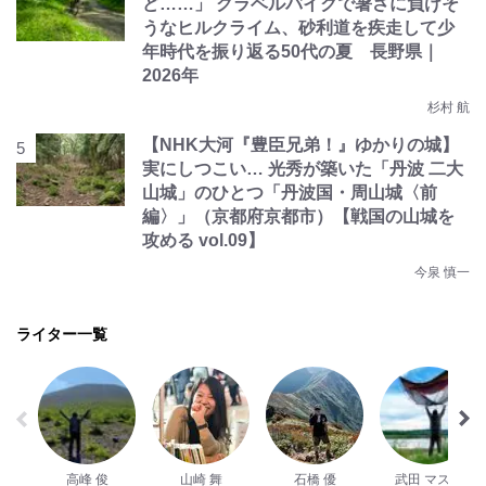
ど……」 グラベルバイクで暑さに負けそ
うなヒルクライム、砂利道を疾走して少
年時代を振り返る50代の夏 長野県｜
2026年
杉村 航
【NHK大河『豊臣兄弟！』ゆかりの城】
実にしつこい… 光秀が築いた「丹波 二大
山城」のひとつ「丹波国・周山城〈前
編〉」（京都府京都市）【戦国の山城を
攻める vol.09】
今泉 慎一
ライター一覧
高峰 俊
山崎 舞
石橋 優
武田 マスオ