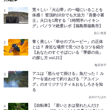
荒々しい「火山帯」の一端にいることを
体感！ 登頂約10分でも大迫力「吾妻小富
士」火口を1周する「1時間半ハイキン
グ」パノラマ絶景レポ【福島県福島市】
辰口 稚菜
青く美しい「幸せのブルービー」の正体
とは？ 身近な場所で見つけるコツを紹介
【あなたのすぐそばにいる「季節の虫」
の探し方 vol.21】
亀田恭平
アユは「怒らせて掛ける」魚だった！ ル
アーを追わせて釣りあげる「アユイン
グ」のオリジナリティ＆おもしろさを知
る
あめのちはれ
【自転車】「若いときは登れたんだけ