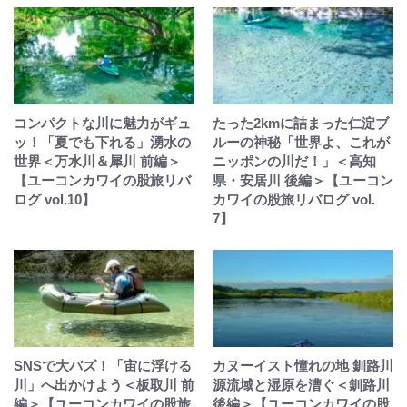
コンパクトな川に魅力がギュ
たった2kmに詰まった仁淀ブ
ッ！「夏でも下れる」湧水の
ルーの神秘「世界よ、これが
世界＜万水川＆犀川 前編＞
ニッポンの川だ！」＜高知
【ユーコンカワイの股旅リバ
県・安居川 後編＞【ユーコン
ログ vol.10】
カワイの股旅リバログ vol.
7】
SNSで大バズ！「宙に浮ける
カヌーイスト憧れの地 釧路川
川」へ出かけよう＜板取川 前
源流域と湿原を漕ぐ＜釧路川
編＞【ユーコンカワイの股旅
後編＞【ユーコンカワイの股