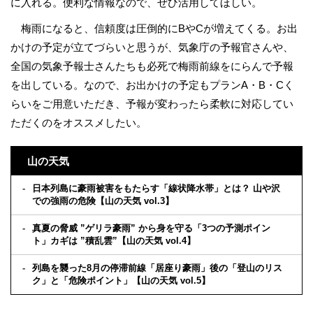
に入れる。便利な情報なので、ぜひ活用してほしい。
梅雨になると、信頼度は圧倒的にBやCが増えてくる。お出
かけの予定が立てづらいと思うが、気象庁の予報官さんや、
全国の気象予報士さんたちも必死で梅雨前線をにらんで予報
を出している。なので、お出かけの予定もプランA・B・Cく
らいをご用意いただき、予報が変わったら柔軟に対応してい
ただくのをオススメしたい。
山の天気
日本列島に豪雨被害をもたらす「線状降水帯」とは？ 山や沢
での強雨の危険【山の天気 vol.3】
真夏の脅威 ”ゲリラ豪雨” から身を守る「3つの予測ポイン
ト」カギは ”積乱雲”【山の天気 vol.4】
列島を襲った8月の停滞前線「居座り豪雨」後の「登山のリス
ク」と「危険ポイント」【山の天気 vol.5】