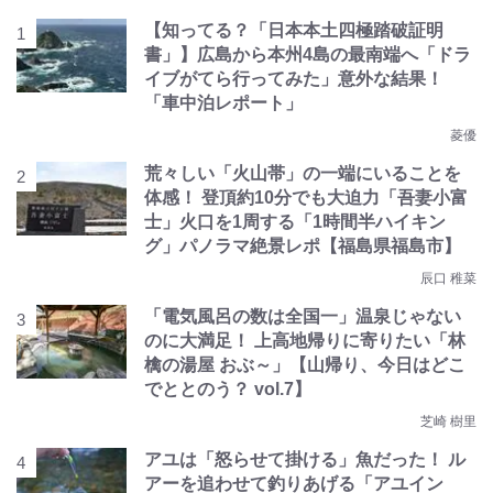
【知ってる？「日本本土四極踏破証明
書」】広島から本州4島の最南端へ「ドラ
イブがてら行ってみた」意外な結果！
「車中泊レポート」
菱優
荒々しい「火山帯」の一端にいることを
体感！ 登頂約10分でも大迫力「吾妻小富
士」火口を1周する「1時間半ハイキン
グ」パノラマ絶景レポ【福島県福島市】
辰口 稚菜
「電気風呂の数は全国一」温泉じゃない
のに大満足！ 上高地帰りに寄りたい「林
檎の湯屋 おぶ～」【山帰り、今日はどこ
でととのう？ vol.7】
芝崎 樹里
アユは「怒らせて掛ける」魚だった！ ル
アーを追わせて釣りあげる「アユイン