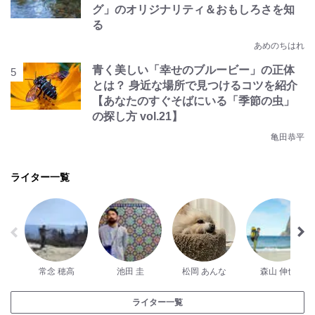
グ」のオリジナリティ＆おもしろさを知
る
あめのちはれ
青く美しい「幸せのブルービー」の正体
とは？ 身近な場所で見つけるコツを紹介
【あなたのすぐそばにいる「季節の虫」
の探し方 vol.21】
亀田恭平
ライター一覧
常念 穂高
池田 圭
松岡 あんな
森山 伸也
ライター一覧