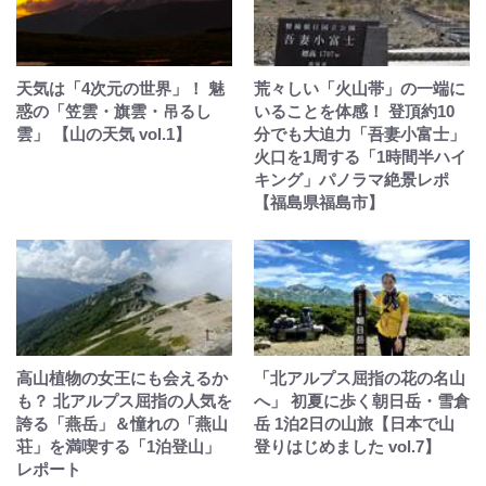
天気は「4次元の世界」！ 魅
荒々しい「火山帯」の一端に
惑の「笠雲・旗雲・吊るし
いることを体感！ 登頂約10
雲」 【山の天気 vol.1】
分でも大迫力「吾妻小富士」
火口を1周する「1時間半ハイ
キング」パノラマ絶景レポ
【福島県福島市】
高山植物の女王にも会えるか
「北アルプス屈指の花の名山
も？ 北アルプス屈指の人気を
へ」 初夏に歩く朝日岳・雪倉
誇る「燕岳」＆憧れの「燕山
岳 1泊2日の山旅【日本で山
荘」を満喫する「1泊登山」
登りはじめました vol.7】
レポート