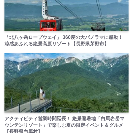
PR
「北八ヶ岳ロープウェイ」 360度の大パノラマに感動！
涼感あふれる絶景高原リゾート【長野県茅野市】
PR
アクティビティ営業時間延長！ 絶景避暑地「白馬岩岳マ
ウンテンリゾート」で楽しむ夏の限定イベント＆グルメ
【長野県白馬村】