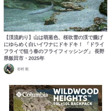
【渓流釣り】山は萌葱色、桜吹雪の渓で朧げ
にゆらめく白いイワナにドキドキ！ 「ドライ
フライで狙う春のフライフィッシング」 長野
県飯田市・2025年
杉村 航