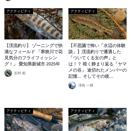
アクティビティ
アクティビティ
【渓流釣り】 ゾーニングで快
【不思議で怖い「水辺の体験
適なフィールド 「寒狭川で花
談」】渓流釣りで遭遇した
見気分のフライフィッシン
「ついてくる女の声」と
グ！」 愛知県新城市 2025年
は！？ 暗く静まり返る「ヤマ
メの谷」 途切れたメンバーの
杉村 航
記憶… そしてその後…
津島 一輝
アクティビティ
アクティビティ