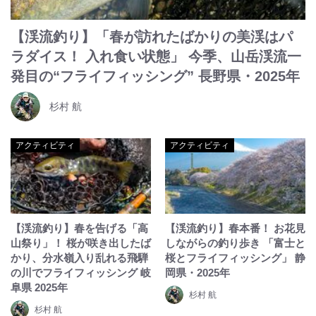
【渓流釣り】「春が訪れたばかりの美渓はパ
ラダイス！ 入れ食い状態」 今季、山岳渓流一
発目の“フライフィッシング” 長野県・2025年
杉村 航
アクティビティ
アクティビティ
【渓流釣り】春を告げる「高
【渓流釣り】春本番！ お花見
山祭り」！ 桜が咲き出したば
しながらの釣り歩き 「富士と
かり、分水嶺入り乱れる飛騨
桜とフライフィッシング」 静
の川でフライフィッシング 岐
岡県・2025年
阜県 2025年
杉村 航
杉村 航