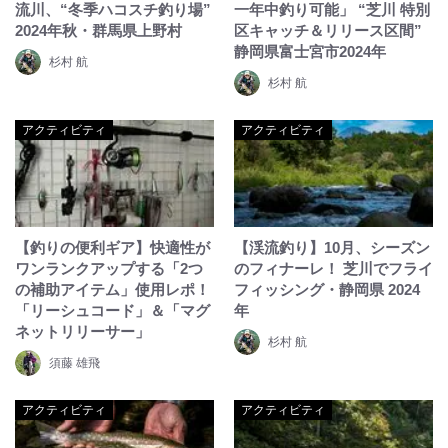
流川、“冬季ハコスチ釣り場”
一年中釣り可能」 “芝川 特別
2024年秋・群馬県上野村
区キャッチ＆リリース区間”
静岡県富士宮市2024年
杉村 航
杉村 航
アクティビティ
アクティビティ
【釣りの便利ギア】快適性が
【渓流釣り】10月、シーズン
ワンランクアップする「2つ
のフィナーレ！ 芝川でフライ
の補助アイテム」使用レポ！
フィッシング・静岡県 2024
「リーシュコード」＆「マグ
年
ネットリリーサー」
杉村 航
須藤 雄飛
アクティビティ
アクティビティ