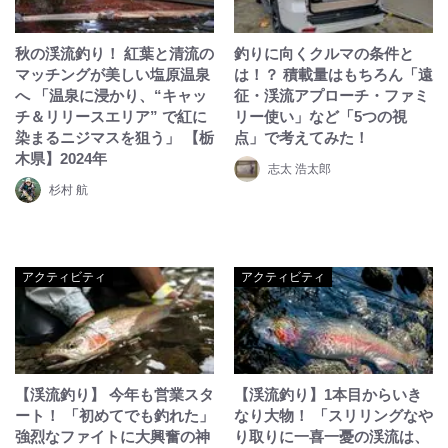
秋の渓流釣り！ 紅葉と清流の
釣りに向くクルマの条件と
マッチングが美しい塩原温泉
は！？ 積載量はもちろん「遠
へ 「温泉に浸かり、“キャッ
征・渓流アプローチ・ファミ
チ＆リリースエリア” で紅に
リー使い」など「5つの視
染まるニジマスを狙う」 【栃
点」で考えてみた！
木県】2024年
志太 浩太郎
杉村 航
アクティビティ
アクティビティ
【渓流釣り】 今年も営業スタ
【渓流釣り】1本目からいき
ート！ 「初めてでも釣れた」
なり大物！ 「スリリングなや
強烈なファイトに大興奮の神
り取りに一喜一憂の渓流は、