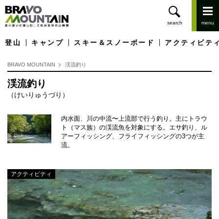
登山
キャンプ
スキー＆スノーボード
アクティビテ
BRAVO MOUNTAIN
渓流釣り
渓流釣り
（けいりゅうづり）
内水面、川の中流〜上流部で行う釣り。主にトラウ
ト（マス族）の渓流魚を対象にする。エサ釣り、ル
アーフィッシング、フライフィッシングの3つが主
流。
アクティビティ