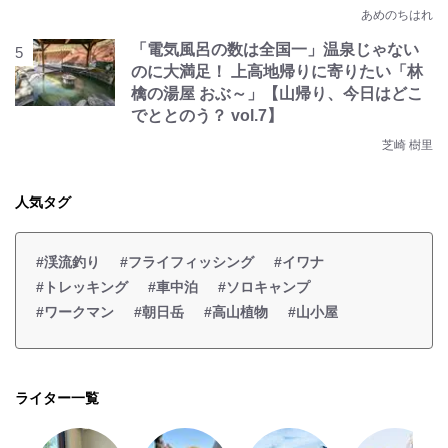
あめのちはれ
「電気風呂の数は全国一」温泉じゃない
のに大満足！ 上高地帰りに寄りたい「林
檎の湯屋 おぶ～」【山帰り、今日はどこ
でととのう？ vol.7】
芝崎 樹里
人気タグ
#渓流釣り
#フライフィッシング
#イワナ
#トレッキング
#車中泊
#ソロキャンプ
#ワークマン
#朝日岳
#高山植物
#山小屋
ライター一覧