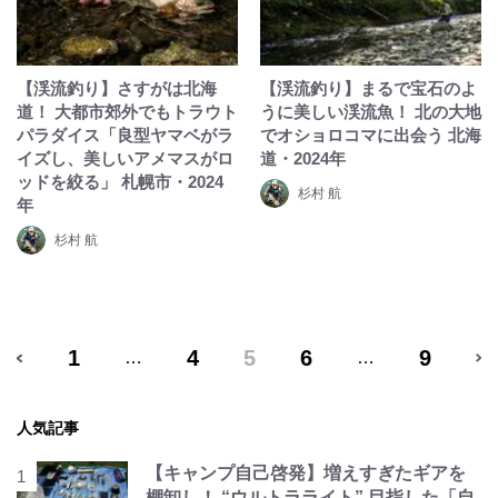
【渓流釣り】さすがは北海
【渓流釣り】まるで宝石のよ
道！ 大都市郊外でもトラウト
うに美しい渓流魚！ 北の大地
パラダイス「良型ヤマベがラ
でオショロコマに出会う 北海
イズし、美しいアメマスがロ
道・2024年
ッドを絞る」 札幌市・2024
杉村 航
年
杉村 航
1
4
5
6
9
…
…
人気記事
【キャンプ自己啓発】増えすぎたギアを
棚卸し！ “ウルトラライト” 目指した「自