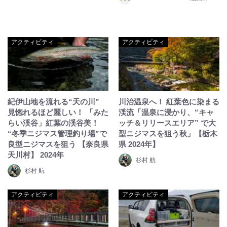
アクティビティ
アクティビティ
紀伊山地を流れる“天の川”
川治温泉へ！ 紅葉色に染まる
見惚れるほど麗しい！ 「みた
渓流「温泉に浸かり、“キャ
らい渓谷」紅葉の渓谷美！
ッチ＆リリースエリア” で大
“冬季ニジマス管理釣り場”で
型ニジマスを狙う秋」【栃木
良型ニジマスを狙う 【奈良県
県 2024年】
天川村】 2024年
杉村 航
杉村 航
アクティビティ
アクティビティ