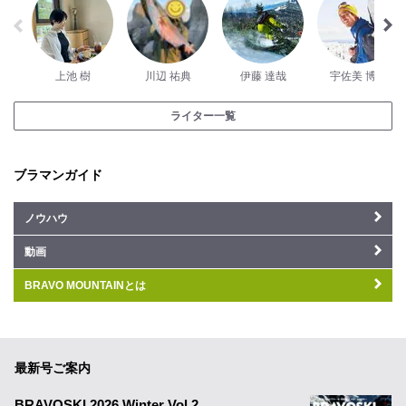
上池 樹
川辺 祐典
伊藤 達哉
宇佐美 博之
ライター一覧
ブラマンガイド
ノウハウ
動画
BRAVO MOUNTAINとは
最新号ご案内
BRAVOSKI 2026 Winter Vol.2