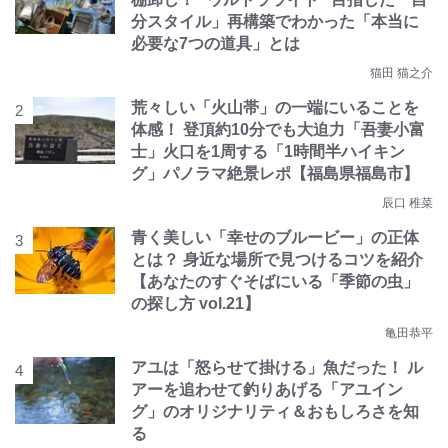
分スタイル」再構築でわかった「本当に
必要な7つの道具」とは
猫田 猫之介
荒々しい「火山帯」の一端にいることを
体感！ 登頂約10分でも大迫力「吾妻小富
士」火口を1周する「1時間半ハイキン
グ」パノラマ絶景レポ【福島県福島市】
辰口 稚菜
青く美しい「幸せのブルービー」の正体
とは？ 身近な場所で見つけるコツを紹介
【あなたのすぐそばにいる「季節の虫」
の探し方 vol.21】
亀田恭平
アユは「怒らせて掛ける」魚だった！ ル
アーを追わせて釣りあげる「アユイン
グ」のオリジナリティ＆おもしろさを知
る