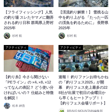
【フライフィッシング】人気
【渓流釣り解禁！】 雪残る山
の釣り場 スレたヤマメに翻弄
中を釣り上がる 「たった一匹
される釣り日和 群馬県上野村
の渓魚を釣るために」 長野県
2025年
2025年
杉村 航
杉村 航
アクティビティ
アクティビティ
【釣り糸】今さら聞けない
速報！ 釣りファンお待ちかね
「PEライン」の ×4､×8､×12
の「釣りフェス2025」が開
ってなんの表記？ どう使い分
幕 釣りフェス史上最多の22
ければいいの？ 仕組みと特徴
8社が出展で初日の金曜日か
を解説！
ら早くもヒートアップ！！
【釣りフェス会場リポート】
松本 紳吾
BRAVO MOUNTAIN編集部