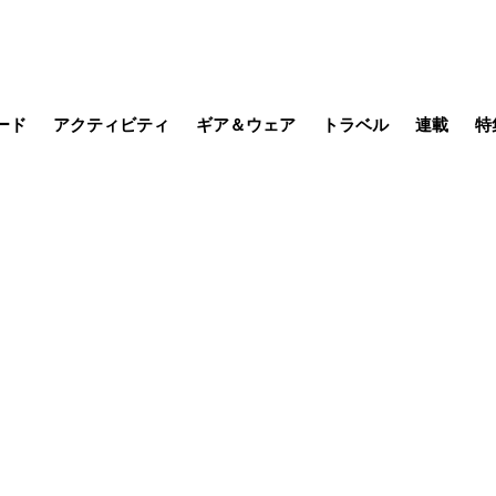
ード
アクティビティ
ギア＆ウェア
トラベル
連載
特
メラ
MTB
写真・動画
その他アクティビティ
キャンプ
スノー
その他
温泉・宿
名所・観光
季節の虫
日本で山
缶詰博士の
そこに山
ブーツの
日本人ハイカ
低山小道
尾瀬ガイド
わたし、
その他連
フィッシング
登山
食事・お酒
山帰り、