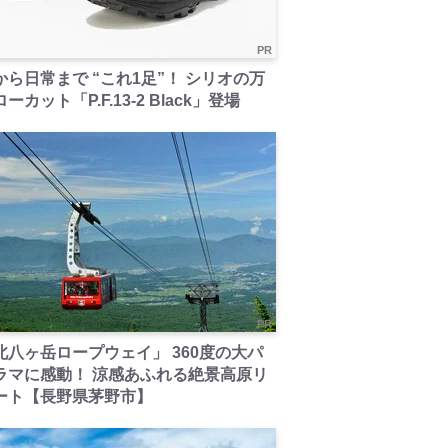
PR
から日常まで “これ1足”！ シリオの万
ーカット「P.F.13-2 Black」登場
PR
北八ヶ岳ロープウェイ」 360度の大パ
ラマに感動！ 涼感あふれる絶景高原リ
ート【長野県茅野市】