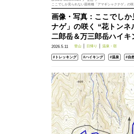
ここでしか見られない固有種「アマギシャクナゲ」の咲く
画像・写真：ここでしか
ナゲ」の咲く “花トンネ
二郎岳＆万三郎岳ハイキ
登山
日帰り
温泉・宿
2026.5.11
#トレッキング
#ハイキング
#温泉
#自