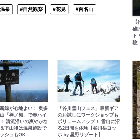
#温泉
#自然観察
#花見
#百名山
【
碓
ト
験
新緑が心地よい！ 奥多
「谷川雪山フェス」最新ギア
山「棒ノ嶺」で春ハイ
のお試しにワークショップも
！ 清流沿いの爽やかな
ボリュームアップ！ 雪山に沼
＆下山後は温泉施設で
る2日間を体験【谷川岳ヨッ
ッシュもOK
ホ by 星野リゾート】