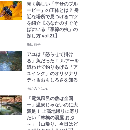
青く美しい「幸せのブル
ービー」の正体とは？ 身
近な場所で見つけるコツ
を紹介【あなたのすぐそ
ばにいる「季節の虫」の
探し方 vol.21】
亀田恭平
アユは「怒らせて掛け
る」魚だった！ ルアーを
追わせて釣りあげる「ア
ユイング」のオリジナリ
ティ＆おもしろさを知る
あめのちはれ
「電気風呂の数は全国
一」温泉じゃないのに大
満足！ 上高地帰りに寄り
たい「林檎の湯屋 おぶ
～」【山帰り、今日はど