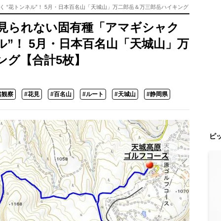
 “花トンネル”！ 5月・日本百名山「天城山」万二郎岳＆万三郎岳ハイキング
見られない固有種「アマギシャク
ル”！ 5月・日本百名山「天城山」万
ング【合計5枚】
然観察
#花見
#百名山
#ルート
#天城山
#静岡県
ピ