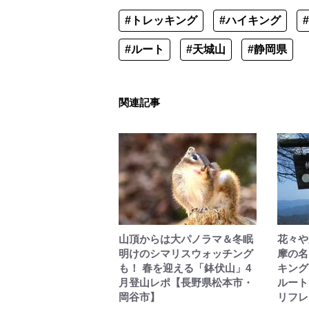
#トレッキング
#ハイキング
#ルート
#天城山
#静岡県
関連記事
山頂からは大パノラマ＆冬眠
花々や
明けのシマリスウォッチング
摩の名
も！ 春を迎える「鉢伏山」4
キング
月登山レポ【長野県松本市・
ルート
岡谷市】
リフレ