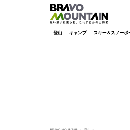
登山
キャンプ
スキー＆スノーボ
山小屋泊
山小屋ライブカメラ
テント泊
雪山
低山
山ご飯
その他登山
焚き火
その他キャンプ
スキー場ライブカ
バックカントリー
日帰り
キャンプ飯
スキー場
BRAVO MOUNTAIN
登山