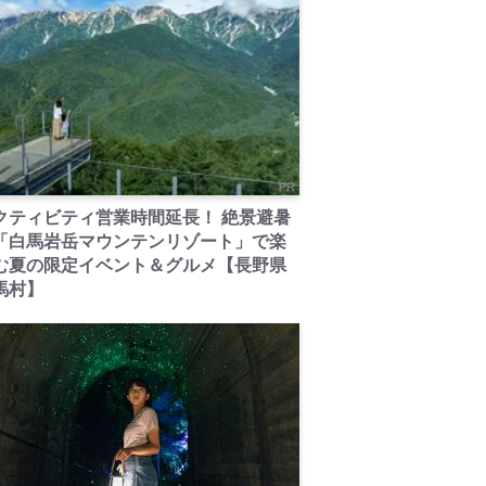
PR
クティビティ営業時間延長！ 絶景避暑
「白馬岩岳マウンテンリゾート」で楽
む夏の限定イベント＆グルメ【長野県
馬村】