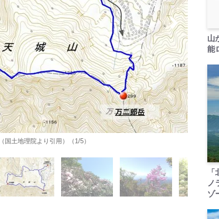
山
能ロ
国土地理院より引用）（1/5）
「
ノ
ゾ