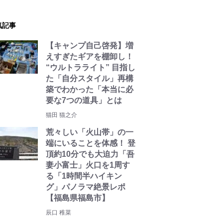
気記事
【キャンプ自己啓発】増
えすぎたギアを棚卸し！
“ウルトラライト” 目指し
た「自分スタイル」再構
築でわかった「本当に必
要な7つの道具」とは
猫田 猫之介
荒々しい「火山帯」の一
端にいることを体感！ 登
頂約10分でも大迫力「吾
妻小富士」火口を1周す
る「1時間半ハイキン
グ」パノラマ絶景レポ
【福島県福島市】
辰口 稚菜