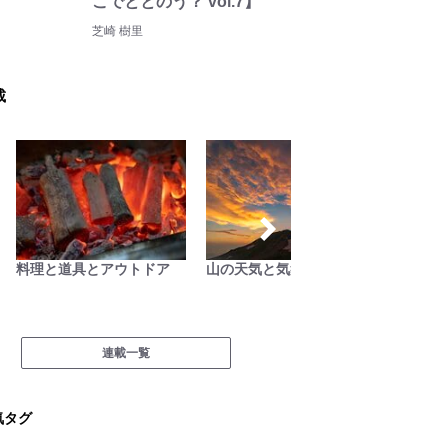
こでととのう？ vol.7】
芝崎 樹里
載
料理と道具とアウトドア
山の天気と気象
サバイ
連載一覧
気タグ