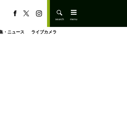
集・ニュース
ライブカメラ
登りはじめました
缶たん”CAN”P料理
小屋を興して
国の街角で
ーのネパール移住見聞録「Like a Rolling Stone」
具＆技術研究所
きららの“おぜ沼“日記
山小屋はじめます
載
スキー場
今日はどこでととのう？
山小屋