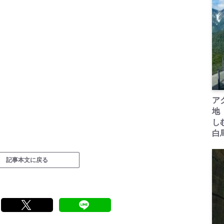
ア
地
し
白
記事本文に戻る