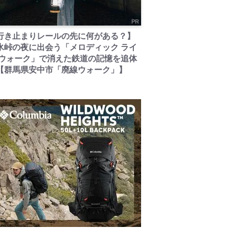
PR
行き止まりレールの先に何がある？】
氷峠の夜に出会う「メロディック ライ
 ウォーク」で消えた鉄道の記憶を追体
【群馬県安中市「廃線ウォーク」】