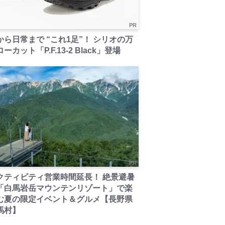
PR
から日常まで “これ1足”！ シリオの万
ーカット「P.F.13-2 Black」登場
PR
クティビティ営業時間延長！ 絶景避暑
「白馬岩岳マウンテンリゾート」で楽
む夏の限定イベント＆グルメ【長野県
馬村】