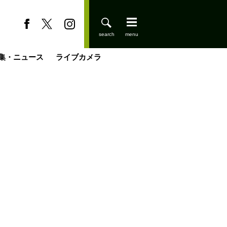
集・ニュース
ライブカメラ
缶たん”CAN”P料理
小屋を興して
国の街角で
ーのネパール移住見聞録「Like a Rolling Stone」
具＆技術研究所
きららの“おぜ沼“日記
山小屋はじめます
煎して走る男
載
スキー場
登りはじめました
山小屋