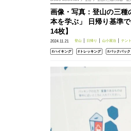
画像・写真：登山の三種
本を学ぶ」 日帰り基準
14枚】
登山
日帰り
山小屋泊
テン
2024.11.21
#ハイキング
#トレッキング
#バックパック