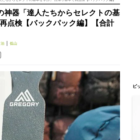
の神器「達人たちからセレクトの基
で再点検【バックパック編】【合計
ト泊
低山
ピ