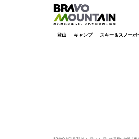
登山
キャンプ
スキー＆スノーボ
山小屋泊
山小屋ライブカメラ
テント泊
雪山
低山
山ご飯
その他登山
焚き火
その他キャンプ
スキー場ライブカ
バックカントリー
日帰り
キャンプ飯
スキー場
BRAVO MOUNTAIN
登山
登山の三種の神器「達