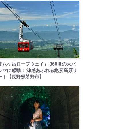
PR
北八ヶ岳ロープウェイ」 360度の大パ
ラマに感動！ 涼感あふれる絶景高原リ
ート【長野県茅野市】