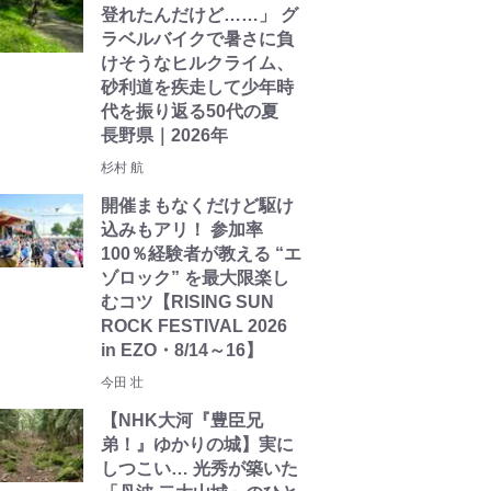
登れたんだけど……」 グ
ラベルバイクで暑さに負
けそうなヒルクライム、
砂利道を疾走して少年時
代を振り返る50代の夏
長野県｜2026年
杉村 航
開催まもなくだけど駆け
込みもアリ！ 参加率
100％経験者が教える “エ
ゾロック” を最大限楽し
むコツ【RISING SUN
ROCK FESTIVAL 2026
in EZO・8/14～16】
今田 壮
【NHK大河『豊臣兄
弟！』ゆかりの城】実に
しつこい… 光秀が築いた