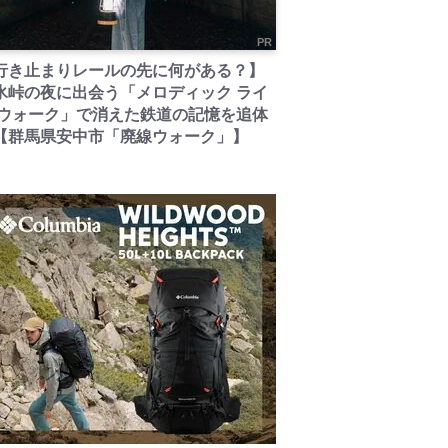
PR
行き止まりレールの先に何がある？】
氷峠の夜に出会う「メロディック ライ
 ウォーク」で消えた鉄道の記憶を追体
【群馬県安中市「廃線ウォーク」】