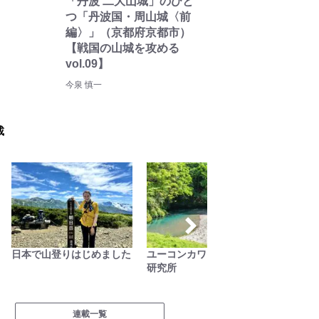
「丹波 二大山城」のひと
つ「丹波国・周山城〈前
編〉」（京都府京都市）
【戦国の山城を攻める
vol.09】
今泉 慎一
載
日本で山登りはじめました
ユーコンカワイの川サウナ
日本全
研究所
グラー
WILD L
連載一覧