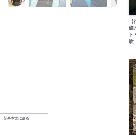
【
碓
ト
験
記事本文に戻る