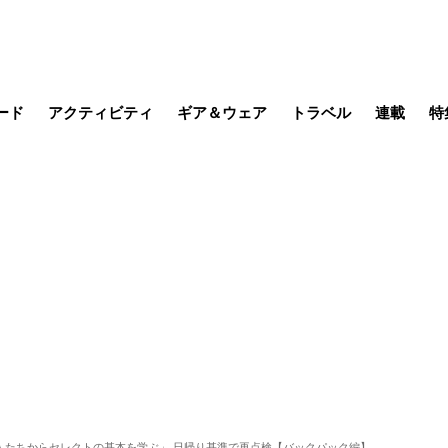
ード
アクティビティ
ギア＆ウェア
トラベル
連載
特
メラ
MTB
写真・動画
その他アクティビティ
キャンプ
スノー
その他
温泉・宿
名所・観光
缶詰博士の
そこに山
ブーツの
季節の虫
日本人ハイカ
低山小道
尾瀬ガイド
わたし、
耕して焙
その他連
フィッシング
登山
食事・お酒
日本で山
人たちからセレクトの基本を学ぶ」 日帰り基準で再点検【バックパック編】