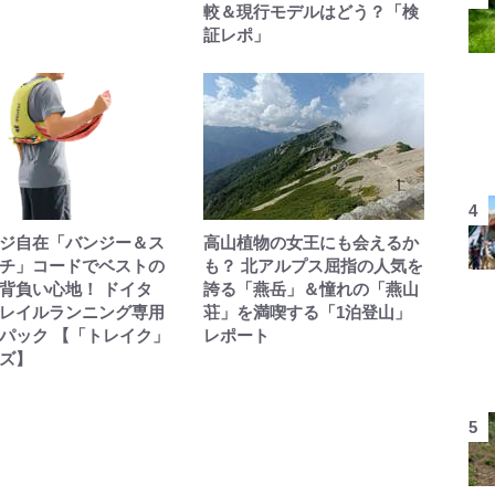
較＆現行モデルはどう？「検
証レポ」
ジ自在「バンジー＆ス
高山植物の女王にも会えるか
チ」コードでベストの
も？ 北アルプス屈指の人気を
背負い心地！ ドイタ
誇る「燕岳」＆憧れの「燕山
レイルランニング専用
荘」を満喫する「1泊登山」
パック 【「トレイク」
レポート
ズ】