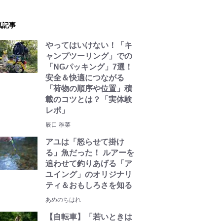
気記事
やってはいけない！「キ
ャンプツーリング」での
「NGパッキング」7選！
安全＆快適につながる
「荷物の順序や位置」積
載のコツとは？「実体験
レポ」
辰口 稚菜
アユは「怒らせて掛け
る」魚だった！ ルアーを
追わせて釣りあげる「ア
ユイング」のオリジナリ
ティ＆おもしろさを知る
あめのちはれ
【自転車】「若いときは