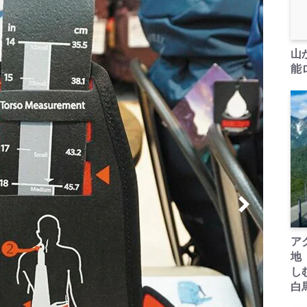
山
能ロ
ア
地
し
白