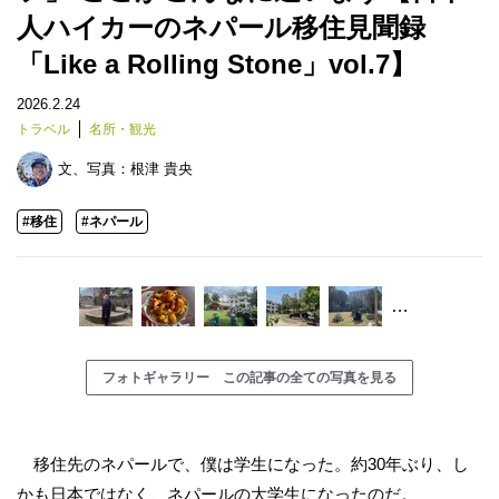
人ハイカーのネパール移住見聞録
「Like a Rolling Stone」vol.7】
2026.2.24
トラベル
名所・観光
文、写真：
根津 貴央
#移住
#ネパール
…
フォトギャラリー この記事の全ての写真を見る
移住先のネパールで、僕は学生になった。約30年ぶり、し
かも日本ではなく、ネパールの大学生になったのだ。