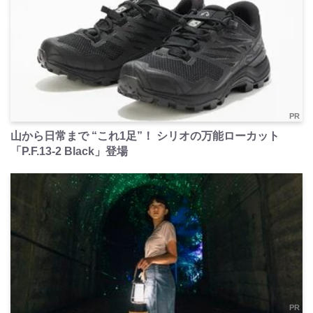
PR
山から日常まで “これ1足”！ シリオの万能ローカット
「P.F.13-2 Black」登場
PR