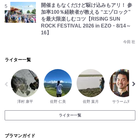
開催まもなくだけど駆け込みもアリ！ 参
加率100％経験者が教える “エゾロック”
を最大限楽しむコツ【RISING SUN
ROCK FESTIVAL 2026 in EZO・8/14～
16】
今田 壮
ライター一覧
澤村 康平
佐野 仁美
佐野 葉月
サラーム海上
ライター一覧
ブラマンガイド