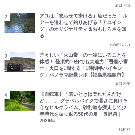
辰口 稚菜
アユは「怒らせて掛ける」魚だった！ ル
アーを追わせて釣りあげる「アユイン
グ」のオリジナリティ＆おもしろさを知
る
あめのちはれ
荒々しい「火山帯」の一端にいることを
体感！ 登頂約10分でも大迫力「吾妻小富
士」火口を1周する「1時間半ハイキン
グ」パノラマ絶景レポ【福島県福島市】
辰口 稚菜
【自転車】「若いときは登れたんだけ
ど……」 グラベルバイクで暑さに負けそ
うなヒルクライム、砂利道を疾走して少
年時代を振り返る50代の夏 長野県｜
2026年
杉村 航