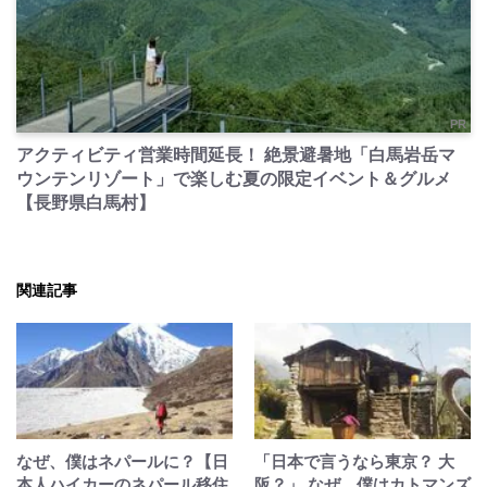
PR
アクティビティ営業時間延長！ 絶景避暑地「白馬岩岳マ
ウンテンリゾート」で楽しむ夏の限定イベント＆グルメ
【長野県白馬村】
関連記事
なぜ、僕はネパールに？【日
「日本で言うなら東京？ 大
本人ハイカーのネパール移住
阪？」 なぜ、僕はカトマンズ