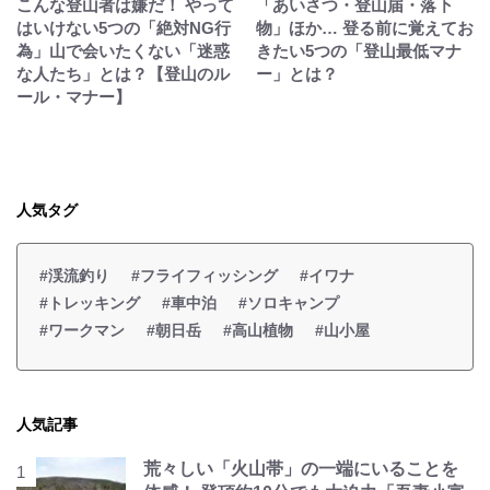
こんな登山者は嫌だ！ やって
「あいさつ・登山届・落下
はいけない5つの「絶対NG行
物」ほか… 登る前に覚えてお
為」山で会いたくない「迷惑
きたい5つの「登山最低マナ
な人たち」とは？【登山のル
ー」とは？
ール・マナー】
人気タグ
#渓流釣り
#フライフィッシング
#イワナ
#トレッキング
#車中泊
#ソロキャンプ
#ワークマン
#朝日岳
#高山植物
#山小屋
人気記事
荒々しい「火山帯」の一端にいることを