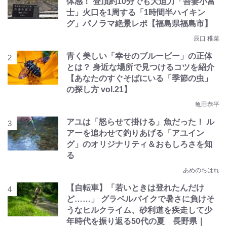
体感！ 登頂約10分でも大迫力「吾妻小富
士」火口を1周する「1時間半ハイキン
グ」パノラマ絶景レポ【福島県福島市】
辰口 稚菜
青く美しい「幸せのブルービー」の正体
とは？ 身近な場所で見つけるコツを紹介
【あなたのすぐそばにいる「季節の虫」
の探し方 vol.21】
亀田恭平
アユは「怒らせて掛ける」魚だった！ ル
アーを追わせて釣りあげる「アユイン
グ」のオリジナリティ＆おもしろさを知
る
あめのちはれ
【自転車】「若いときは登れたんだけ
ど……」 グラベルバイクで暑さに負けそ
うなヒルクライム、砂利道を疾走して少
年時代を振り返る50代の夏 長野県｜