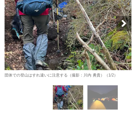
団体での登山はすれ違いに注意する（撮影：川内 勇貴）（1/2）