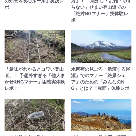
の知恵＆初心ルール」実践レ
方」！ 「急かし・乱雑・ゆず
ポ
らない」せまい登山道での
「絶対NGマナー」実体験レ
ポ
「意味がわかるとコワい登山
水芭蕉の見ごろ「渋滞する尾
者」！ 予想外すぎる「他人ま
瀬」でのマナー「絶景シェ
かせ&NGマナー」困惑実体験
ア」のための「みんなのN
レポ！
G」とは？「赤面」体験レポ