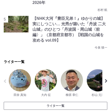
2026年
杉村 航
【NHK大河『豊臣兄弟！』ゆかりの城】
実にしつこい… 光秀が築いた「丹波 二大
山城」のひとつ「丹波国・周山城〈前
編〉」（京都府京都市）【戦国の山城を
攻める vol.09】
今泉 慎一
ライター一覧
田奈 真知
大内 征
柳原 章仁
杉山 元洋
ライター一覧