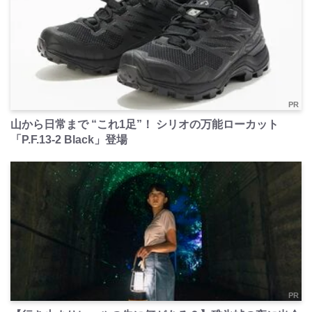
PR
山から日常まで “これ1足”！ シリオの万能ローカット
「P.F.13-2 Black」登場
PR