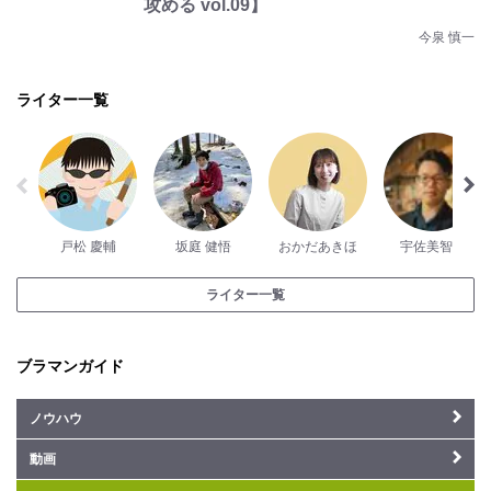
攻める vol.09】
今泉 慎一
ライター一覧
戸松 慶輔
坂庭 健悟
おかだあきほ
宇佐美智隆
ライター一覧
ブラマンガイド
ノウハウ
動画