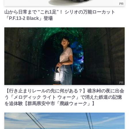
PR
山から日常まで “これ1足”！ シリオの万能ローカット
「P.F.13-2 Black」登場
PR
【行き止まりレールの先に何がある？】碓氷峠の夜に出会
う「メロディック ライト ウォーク」で消えた鉄道の記憶
を追体験【群馬県安中市「廃線ウォーク」】