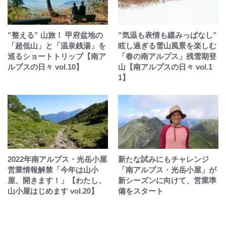
”整える” 山旅！ 甲府盆地の
”気温も表情も緩みっぱなし”
「超低山」と「温泉銭湯」を
眩し過ぎる雪山風景を楽しむ
巡るショートトリップ【南ア
「春の南アルプス」残雪期登
ルプスの日々 vol.10】
山【南アルプスの日々 vol.1
1】
2022年南アルプス・光岳小屋
新たな試みにもチャレンジ
営業情報解禁「今年は山小
「南アルプス・光岳小屋」が
屋、開きます！」【わたし、
新シーズンに向けて、営業準
山小屋はじめます vol.20】
備をスタート