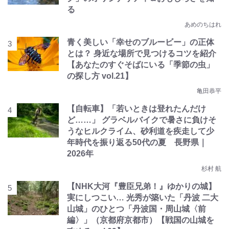
る
あめのちはれ
青く美しい「幸せのブルービー」の正体
とは？ 身近な場所で見つけるコツを紹介
【あなたのすぐそばにいる「季節の虫」
の探し方 vol.21】
亀田恭平
【自転車】「若いときは登れたんだけ
ど……」 グラベルバイクで暑さに負けそ
うなヒルクライム、砂利道を疾走して少
年時代を振り返る50代の夏 長野県｜
2026年
杉村 航
【NHK大河『豊臣兄弟！』ゆかりの城】
実にしつこい… 光秀が築いた「丹波 二大
山城」のひとつ「丹波国・周山城〈前
編〉」（京都府京都市）【戦国の山城を