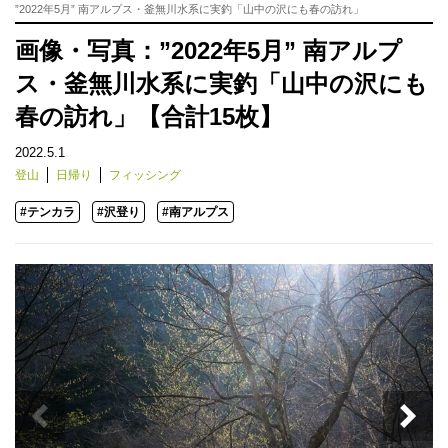
”2022年5月” 南アルプス・釜無川水系に実釣「山中の沢にも春の訪れ」
画像・写真：”2022年5月” 南アルプ
ス・釜無川水系に実釣「山中の沢にも
春の訪れ」【合計15枚】
2022.5.1
登山
日帰り
フィッシング
#テンカラ
#沢登り
#南アルプス