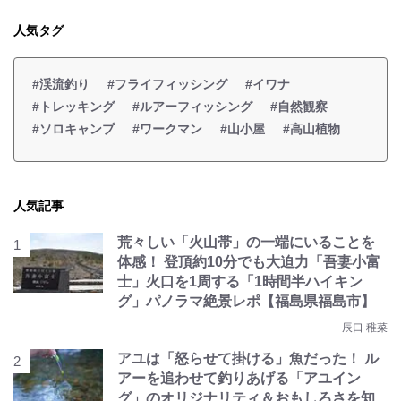
人気タグ
#渓流釣り
#フライフィッシング
#イワナ
#トレッキング
#ルアーフィッシング
#自然観察
#ソロキャンプ
#ワークマン
#山小屋
#高山植物
人気記事
荒々しい「火山帯」の一端にいることを
体感！ 登頂約10分でも大迫力「吾妻小富
士」火口を1周する「1時間半ハイキン
グ」パノラマ絶景レポ【福島県福島市】
辰口 稚菜
アユは「怒らせて掛ける」魚だった！ ル
アーを追わせて釣りあげる「アユイン
グ」のオリジナリティ＆おもしろさを知