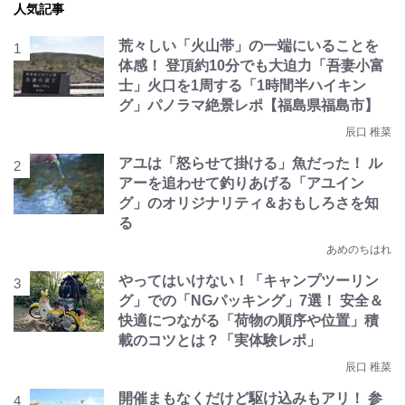
人気記事
荒々しい「火山帯」の一端にいることを
体感！ 登頂約10分でも大迫力「吾妻小富
士」火口を1周する「1時間半ハイキン
グ」パノラマ絶景レポ【福島県福島市】
辰口 稚菜
アユは「怒らせて掛ける」魚だった！ ル
アーを追わせて釣りあげる「アユイン
グ」のオリジナリティ＆おもしろさを知
る
あめのちはれ
やってはいけない！「キャンプツーリン
グ」での「NGパッキング」7選！ 安全＆
快適につながる「荷物の順序や位置」積
載のコツとは？「実体験レポ」
辰口 稚菜
開催まもなくだけど駆け込みもアリ！ 参