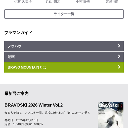
小林 久美子
丸山 朝之
小村 静香
芝崎 樹里
ライター一覧
ブラマンガイド
ノウハウ
動画
BRAVO MOUNTAINとは
最新号ご案内
BRAVOSKI 2026 Winter Vol.2
知る人ぞ知る、いいスキー場。規模に縛られず、楽しんだもの勝ち
発売日：2025年12月16日
定価：1,540円 (本体1,400円)