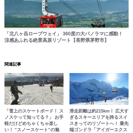
PR
「北八ヶ岳ロープウェイ」 360度の大パノラマに感動！
涼感あふれる絶景高原リゾート【長野県茅野市】
関連記事
「雪上のスケートボード！ ス
滑走距離は約215km！ 広大す
ノスケって知ってる？」 お手
ぎるスキーエリアを誇るスイ
軽だけどめちゃくちゃ楽し
スきってのリゾートへ！ 最先
い！ “スノースケート“の魅
端ゴンドラ「アイガーエクス