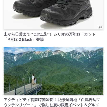
PR
山から日常まで “これ1足”！ シリオの万能ローカット
「P.F.13-2 Black」登場
PR
アクティビティ営業時間延長！ 絶景避暑地「白馬岩岳マ
ウンテンリゾート」で楽しむ夏の限定イベント＆グルメ