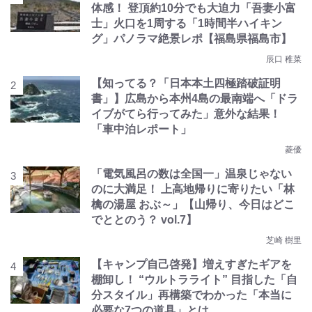
体感！ 登頂約10分でも大迫力「吾妻小富
士」火口を1周する「1時間半ハイキン
グ」パノラマ絶景レポ【福島県福島市】
辰口 稚菜
【知ってる？「日本本土四極踏破証明
書」】広島から本州4島の最南端へ「ドラ
イブがてら行ってみた」意外な結果！
「車中泊レポート」
菱優
「電気風呂の数は全国一」温泉じゃない
のに大満足！ 上高地帰りに寄りたい「林
檎の湯屋 おぶ～」【山帰り、今日はどこ
でととのう？ vol.7】
芝崎 樹里
【キャンプ自己啓発】増えすぎたギアを
棚卸し！ “ウルトラライト” 目指した「自
分スタイル」再構築でわかった「本当に
必要な7つの道具」とは