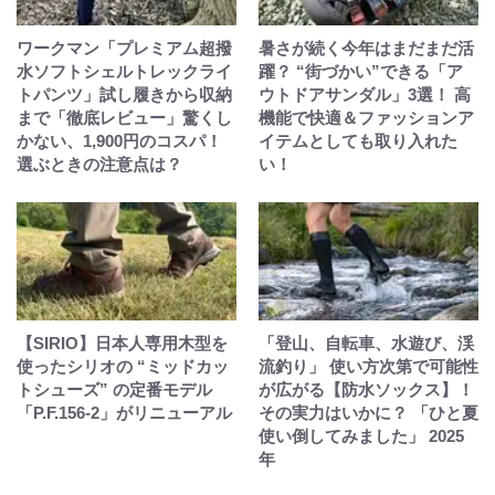
ワークマン「プレミアム超撥
暑さが続く今年はまだまだ活
水ソフトシェルトレックライ
躍？ “街づかい”できる「ア
トパンツ」試し履きから収納
ウトドアサンダル」3選！ 高
まで「徹底レビュー」驚くし
機能で快適＆ファッションア
かない、1,900円のコスパ！
イテムとしても取り入れた
選ぶときの注意点は？
い！
【SIRIO】日本人専用木型を
「登山、自転車、水遊び、渓
使ったシリオの “ミッドカッ
流釣り」 使い方次第で可能性
トシューズ” の定番モデル
が広がる【防水ソックス】！
「P.F.156-2」がリニューアル
その実力はいかに？ 「ひと夏
使い倒してみました」 2025
年