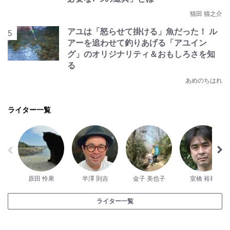
猫田 猫之介
アユは「怒らせて掛ける」魚だった！ ル
アーを追わせて釣りあげる「アユイン
グ」のオリジナリティ＆おもしろさを知
る
あめのちはれ
ライター一覧
原田 怜果
半澤 則吉
金子 美也子
室橋 裕和
ライター一覧