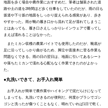
地面を歩く場合や農作業におすすめだ。筆者は舗装された道
路や土の道を2時間ほど歩く仕事をしていたのだが、雨の日も
坂道や下り坂の地面をしっかり捉えられる感覚があり、歩き
やすかった。雨が靴の履き口から流れて足が濡れてしまうこ
とはあっても、履き口さえしっかりレインウェアで覆ってし
まえば濡れることはなかった。
またミカン収穫の農業バイトでも使用したのだが、靴底が
足に沿ってしっかり曲がるため、脚立や直接木に登る作業も
問題なくできる。雨の日の翌日は、地面に引いてあるシート
や落ちたミカンで濡れる心配もなく作業できたのがよかっ
た。
●丸洗いできて、お手入れ簡単
お手入れが簡単で農作業やハイキングで泥だらけになって
しまっても、丸洗いできるのが便利だ。何度かブラシでゴシ
ゴシと洗ったが傷つくこともなく、晴れていれば1日で乾く。