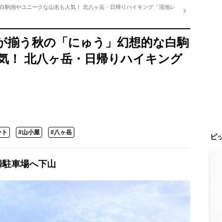
白駒池やユニークな山名も人気！ 北八ヶ岳・日帰りハイキング「現地レ
が揃う秋の「にゅう」幻想的な白駒
気！ 北八ヶ岳・日帰りハイキング
ート
#山小屋
#八ヶ岳
ピ
峠駐車場へ下山