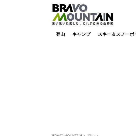
登山
キャンプ
スキー＆スノーボ
山小屋泊
山小屋ライブカメラ
テント泊
雪山
低山
山ご飯
その他登山
焚き火
その他キャンプ
スキー場ライブカ
バックカントリー
日帰り
キャンプ飯
スキー場
BRAVO MOUNTAIN
登山