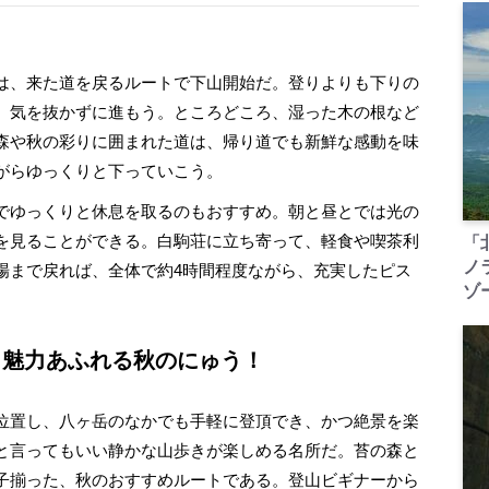
は、来た道を戻るルートで下山開始だ。登りよりも下りの
、気を抜かずに進もう。ところどころ、湿った木の根など
森や秋の彩りに囲まれた道は、帰り道でも新鮮な感動を味
がらゆっくりと下っていこう。
でゆっくりと休息を取るのもおすすめ。朝と昼とでは光の
を見ることができる。白駒荘に立ち寄って、軽食や喫茶利
「
ノ
場まで戻れば、全体で約4時間程度ながら、充実したピス
ゾ
 魅力あふれる秋のにゅう！
位置し、八ヶ岳のなかでも手軽に登頂でき、かつ絶景を楽
と言ってもいい静かな山歩きが楽しめる名所だ。苔の森と
子揃った、秋のおすすめルートである。登山ビギナーから