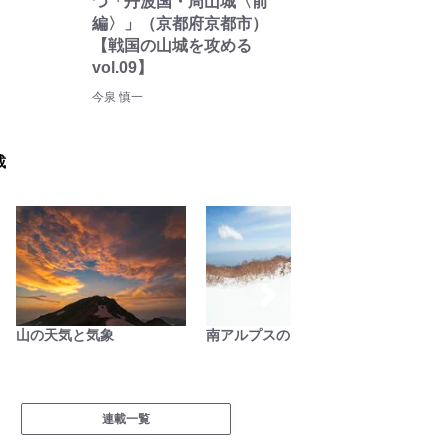
つ「丹波国・周山城〈前
編〉」（京都府京都市）
【戦国の山城を攻める
vol.09】
今泉 慎一
載
南アルプスの日々
低山小道具＆技術研究所
ハイカ
連載一覧