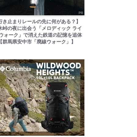
PR
行き止まりレールの先に何がある？】
氷峠の夜に出会う「メロディック ライ
 ウォーク」で消えた鉄道の記憶を追体
【群馬県安中市「廃線ウォーク」】