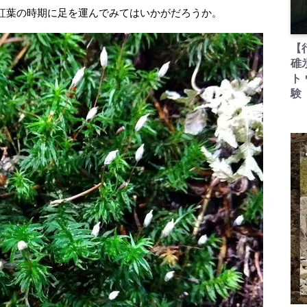
紅葉の時期に足を運んでみてはいかがだろうか。
【
碓
ト
験