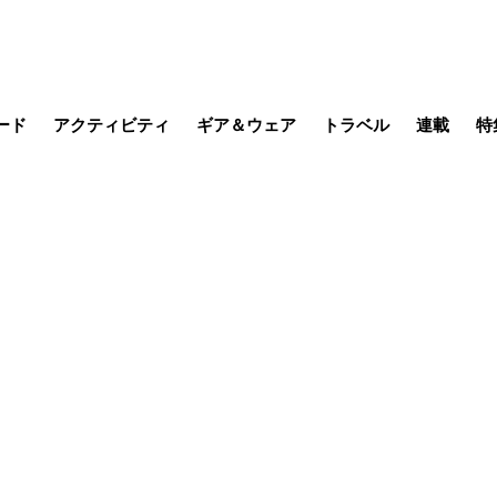
ード
アクティビティ
ギア＆ウェア
トラベル
連載
特
メラ
MTB
写真・動画
その他アクティビティ
キャンプ
スノー
その他
温泉・宿
名所・観光
日本で山
缶詰博士の
そこに山
ブーツの
日本人ハイカ
低山小道
尾瀬ガイド
わたし、
耕して焙
その他連
フィッシング
登山
食事・お酒
季節の虫