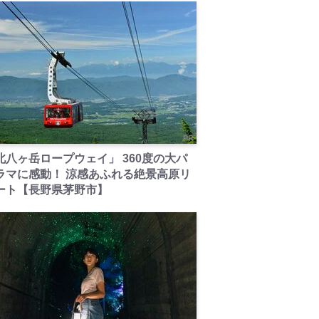
PR
北八ヶ岳ロープウェイ」 360度の大パ
ラマに感動！ 涼感あふれる絶景高原リ
ート【長野県茅野市】