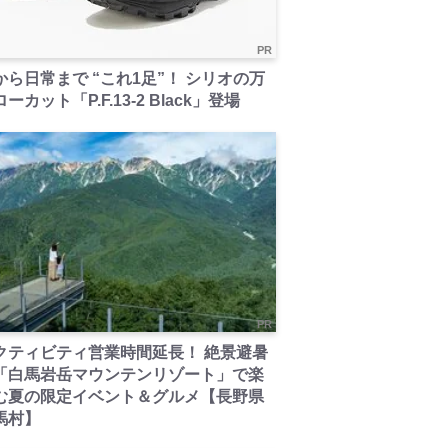
PR
から日常まで “これ1足”！ シリオの万
ーカット「P.F.13-2 Black」登場
PR
クティビティ営業時間延長！ 絶景避暑
「白馬岩岳マウンテンリゾート」で楽
む夏の限定イベント＆グルメ【長野県
馬村】