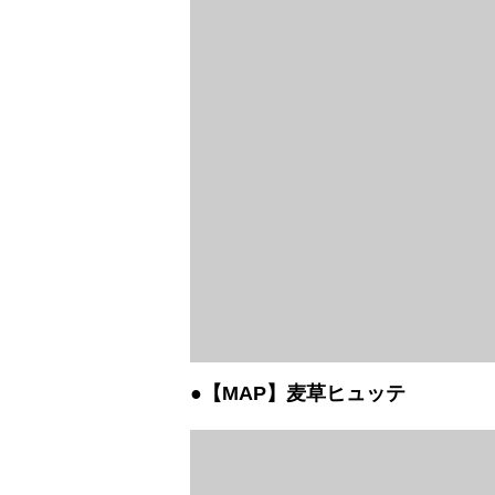
日本全国 車中泊
●【MAP】麦草ヒュッテ
グラー 「冨士木
WILD LIFE」