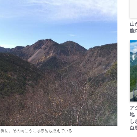
山
能ロ
ア
地
し
白
天狗岳。その向こうには赤岳も控えている