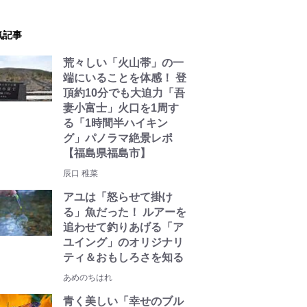
気記事
荒々しい「火山帯」の一
端にいることを体感！ 登
頂約10分でも大迫力「吾
妻小富士」火口を1周す
る「1時間半ハイキン
グ」パノラマ絶景レポ
【福島県福島市】
辰口 稚菜
アユは「怒らせて掛け
る」魚だった！ ルアーを
追わせて釣りあげる「ア
ユイング」のオリジナリ
ティ＆おもしろさを知る
あめのちはれ
青く美しい「幸せのブル