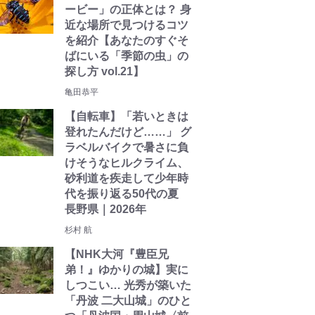
ービー」の正体とは？ 身
近な場所で見つけるコツ
を紹介【あなたのすぐそ
ばにいる「季節の虫」の
探し方 vol.21】
亀田恭平
【自転車】「若いときは
登れたんだけど……」 グ
ラベルバイクで暑さに負
けそうなヒルクライム、
砂利道を疾走して少年時
代を振り返る50代の夏
長野県｜2026年
杉村 航
【NHK大河『豊臣兄
弟！』ゆかりの城】実に
しつこい… 光秀が築いた
「丹波 二大山城」のひと