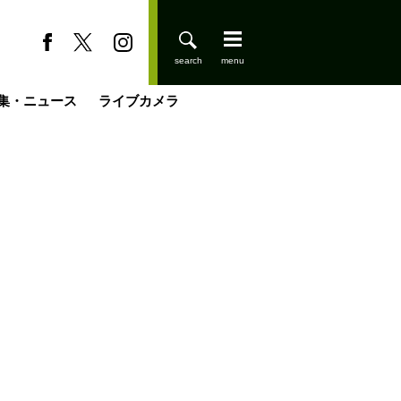
集・ニュース
ライブカメラ
登りはじめました
缶たん”CAN”P料理
小屋を興して
国の街角で
ーのネパール移住見聞録「Like a Rolling Stone」
具＆技術研究所
きららの“おぜ沼“日記
山小屋はじめます
煎して走る男
載
スキー場
山小屋