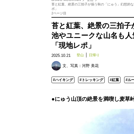
苔と紅葉、絶景の三拍子が揃う秋の「にゅう」幻想的な
ポ」
2ページ目
苔と紅葉、絶景の三拍子
池やユニークな山名も人
「現地レポ」
登山
日帰り
2025.10.21
文、写真：
河野 美花
#ハイキング
#トレッキング
#紅葉
#ル
●にゅう山頂の絶景を満喫し麦草