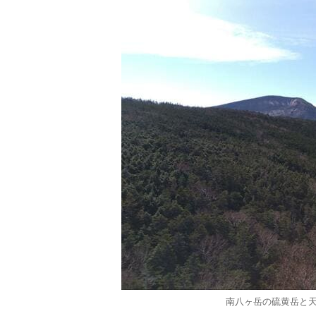
南八ヶ岳の硫黄岳と