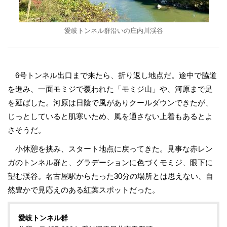
愛岐トンネル群沿いの庄内川渓谷
6号トンネル出口まで来たら、折り返し地点だ。途中で脇道
を進み、一面モミジで覆われた「モミジ山」や、河原まで足
を延ばした。河原は日陰で風がありクールダウンできたが、
じっとしていると肌寒いため、風を通さない上着もあるとよ
さそうだ。
小休憩を挟み、スタート地点に戻ってきた。見事な赤レン
ガのトンネル群と、グラデーションに色づくモミジ、眼下に
望む渓谷。名古屋駅からたった30分の場所とは思えない、自
然豊かで見応えのある紅葉スポットだった。
愛岐トンネル群