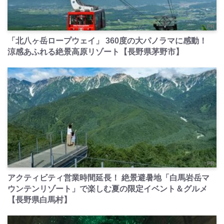
PR
「北八ヶ岳ロープウェイ」 360度の大パノラマに感動！
涼感あふれる絶景高原リゾート【長野県茅野市】
PR
アクティビティ営業時間延長！ 絶景避暑地「白馬岩岳マ
ウンテンリゾート」で楽しむ夏の限定イベント＆グルメ
【長野県白馬村】