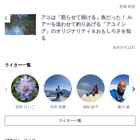
芝崎 樹里
アユは「怒らせて掛ける」魚だった！ ル
アーを追わせて釣りあげる「アユイン
グ」のオリジナリティ＆おもしろさを知
る
あめのちはれ
ライター一覧
笹田 けいこ
河井 拓磨
成松 妙子
藤川 健
ライター一覧