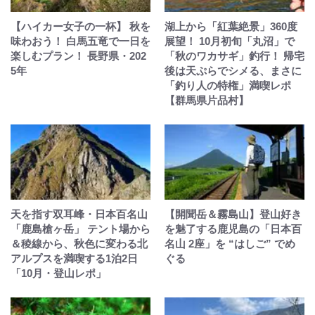
【ハイカー女子の一杯】 秋を
湖上から「紅葉絶景」360度
味わおう！ 白馬五竜で一日を
展望！ 10月初旬「丸沼」で
楽しむプラン！ 長野県・202
「秋のワカサギ」釣行！ 帰宅
5年
後は天ぷらでシメる、まさに
「釣り人の特権」満喫レポ
【群馬県片品村】
天を指す双耳峰・日本百名山
【開聞岳＆霧島山】登山好き
「鹿島槍ヶ岳」 テント場から
を魅了する鹿児島の「日本百
＆稜線から、秋色に変わる北
名山 2座」を “はしご” でめ
アルプスを満喫する1泊2日
ぐる
「10月・登山レポ」