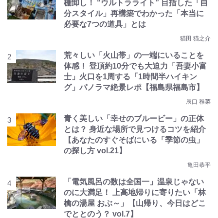
棚卸し！ “ウルトラライト” 目指した「自
分スタイル」再構築でわかった「本当に
必要な7つの道具」とは
猫田 猫之介
荒々しい「火山帯」の一端にいることを
体感！ 登頂約10分でも大迫力「吾妻小富
士」火口を1周する「1時間半ハイキン
グ」パノラマ絶景レポ【福島県福島市】
辰口 稚菜
青く美しい「幸せのブルービー」の正体
とは？ 身近な場所で見つけるコツを紹介
【あなたのすぐそばにいる「季節の虫」
の探し方 vol.21】
亀田恭平
「電気風呂の数は全国一」温泉じゃない
のに大満足！ 上高地帰りに寄りたい「林
檎の湯屋 おぶ～」【山帰り、今日はどこ
でととのう？ vol.7】