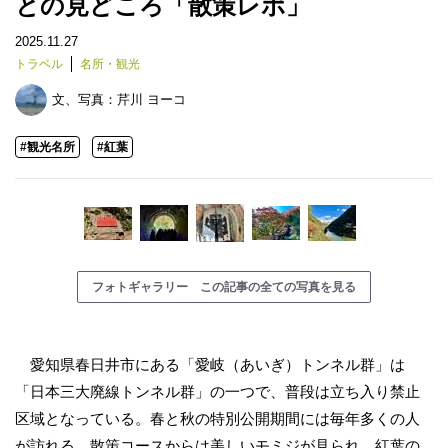
との見どころ「散策レポ」
2025.11.27
トラベル
名所・観光
文、写真：
芹川 ヨーコ
#観光名所
#紅葉
フォトギャラリー この記事の全ての写真を見る
愛知県春日井市にある「愛岐（あいぎ）トンネル群」は
「日本三大廃線トンネル群」の一つで、普段は立ち入り禁止
区域となっている。春と秋の特別公開期間には毎年多くの人
が訪れる。散策コースからは美しいモミジが見られ、紅葉の