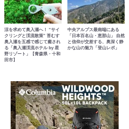
涼を求めて奥入瀬へ！ “サイ
中央アルプス最南端にある
クリングと渓流散策” 苔むす
「日本百名山・恵那山」 自然
奥入瀬を五感で感じて癒され
と信仰が交差する、奥深く静
る「奥入瀬渓流ホテル by 星
かな山の魅力「登山レポ」
野リゾート」【青森県・十和
田市】