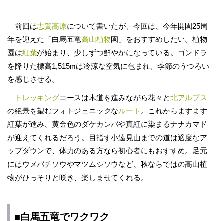
前回は
志賀高原
について書いたが、今回は、今年開園25周
年を迎えた「白馬五竜
高山植物
園」をおすすめしたい。植物
園は
紅葉
が始まり、少しずつ鮮やかになっている。ゴンドラ
を降りた標高1,515mは冷涼な空気に包まれ、季節のうつろい
を感じさせる。
トレッキング
コースは木道を進みながら花々と
北アルプス
の絶景を望むフォトジェニックな
ルート
。これからますます
紅葉が進み、黄金色のダケカンバや真紅に染まるナナカマド
が迎えてくれるだろう。目指す小遠見山までの道は適度なア
ップダウンで、体力のある方なら初心者にもおすすめ。足元
にはウメバチソウやマツムシソウなど、秋ならではの高山植
物がひっそりと咲き、楽しませてくれる。
■白馬五竜でワクワク