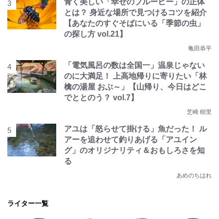
青く美しい「幸せのブルービー」の正体
とは？ 身近な場所で見つけるコツを紹介
【あなたのすぐそばにいる「季節の虫」
の探し方 vol.21】
亀田恭平
「電気風呂の数は全国一」温泉じゃない
のに大満足！ 上高地帰りに寄りたい「林
檎の湯屋 おぶ～」【山帰り、今日はどこ
でととのう？ vol.7】
芝崎 樹里
アユは「怒らせて掛ける」魚だった！ ル
アーを追わせて釣りあげる「アユイン
グ」のオリジナリティ＆おもしろさを知
る
あめのちはれ
ライター一覧