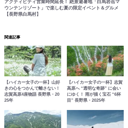
アクティビティ営業時間延長！ 絶景避暑地「白馬岩岳マ
ウンテンリゾート」で楽しむ夏の限定イベント＆グルメ
【長野県白馬村】
関連記事
【ハイカー女子の一杯】山好
【ハイカー女子の一杯】志賀
きの心をつかんで離さない！
高原へ “透明な奇跡” に会い
志賀高原4座物語 長野県・20
にゆく！ 雨が描く宝石 “6杯
25年
目” 長野県・2025年