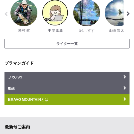
杉村 航
中屋 風希
紀元 すず
山崎 賢太郎
ライター一覧
ブラマンガイド
ノウハウ
動画
BRAVO MOUNTAINとは
最新号ご案内