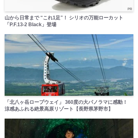
PR
山から日常まで “これ1足”！ シリオの万能ローカット
「P.F.13-2 Black」登場
PR
「北八ヶ岳ロープウェイ」 360度の大パノラマに感動！
涼感あふれる絶景高原リゾート【長野県茅野市】