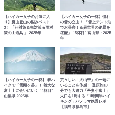
【ハイカー女子のお気に入
【ハイカー女子の一杯】憧れ
り】夏山登山の悩みベスト
の雪の立山！ 「雪上テント泊
3！ 「汗対策＆虫対策＆雨対
でお昼寝！＆異世界の絶景を
策の山道具 」 2025年
堪能」 “5杯目” 富山県・2025
年
【ハイカー女子の一杯】 春ハ
荒々しい「火山帯」の一端に
イクで「雪頭ヶ岳」！ 雄大な
いることを体感！ 登頂約10
富士山に会いにいく “4杯目”
分でも大迫力「吾妻小富士」
山梨県 2025年
火口を1周する「1時間半ハイ
キング」パノラマ絶景レポ
【福島県福島市】