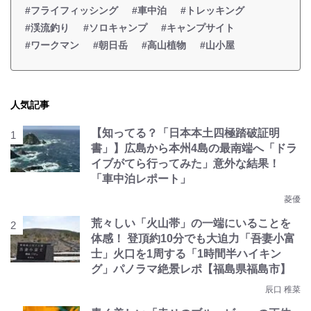
#フライフィッシング
#車中泊
#トレッキング
#渓流釣り
#ソロキャンプ
#キャンプサイト
#ワークマン
#朝日岳
#高山植物
#山小屋
人気記事
【知ってる？「日本本土四極踏破証明
書」】広島から本州4島の最南端へ「ドラ
イブがてら行ってみた」意外な結果！
「車中泊レポート」
菱優
荒々しい「火山帯」の一端にいることを
体感！ 登頂約10分でも大迫力「吾妻小富
士」火口を1周する「1時間半ハイキン
グ」パノラマ絶景レポ【福島県福島市】
辰口 稚菜