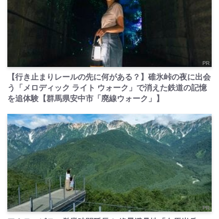
PR
【行き止まりレールの先に何がある？】碓氷峠の夜に出会
う「メロディック ライト ウォーク」で消えた鉄道の記憶
を追体験【群馬県安中市「廃線ウォーク」】
PR