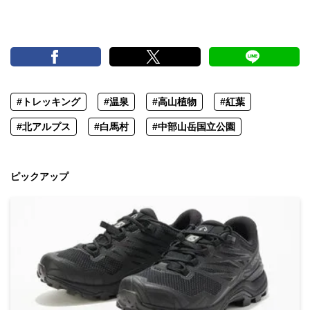
#トレッキング
#温泉
#高山植物
#紅葉
#北アルプス
#白馬村
#中部山岳国立公園
ピックアップ