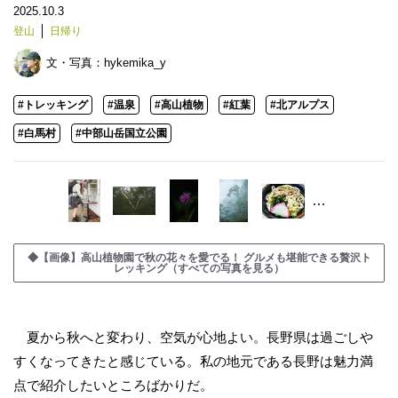
2025.10.3
登山
日帰り
文・写真：
hykemika_y
#トレッキング
#温泉
#高山植物
#紅葉
#北アルプス
#白馬村
#中部山岳国立公園
…
◆【画像】高山植物園で秋の花々を愛でる！ グルメも堪能できる贅沢ト
レッキング（すべての写真を見る）
夏から秋へと変わり、空気が心地よい。長野県は過ごしや
すくなってきたと感じている。私の地元である長野は魅力満
点で紹介したいところばかりだ。