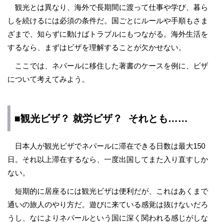
観光とは異なり、海外で長期間に渡って仕事や学び、暮ら
しを続けるには必須の条件だ。国ごとにルールや手順もさま
ざまで、知らずに動けばトラブルにもつながる。海外生活を
するなら、まずはビザを理解することが欠かせない。
ここでは、ネパールに移住した著書のケースを例に、ビザ
について考えてみよう。
■
観光ビザ？
就労ビザ？
それとも
……
日本人が観光ビザでネパールに滞在できる日数は最大150
日。それ以上滞在するなら、一度出国してまた入り直すしか
ない。
短期的に居座るには観光ビザは便利だが、これはあくまで
通いの旅人のやり方だ。遊びに来ている感覚は抜けないだろ
うし、なによりネパールという国に深く関われる感じがしな