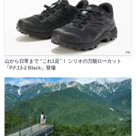
PR
山から日常まで “これ1足”！ シリオの万能ローカット
「P.F.13-2 Black」登場
PR