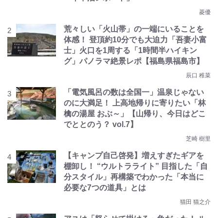
菱優
荒々しい「火山帯」の一端にいることを
体感！ 登頂約10分でも大迫力「吾妻小富
士」火口を1周する「1時間半ハイキン
グ」パノラマ絶景レポ【福島県福島市】
辰口 稚菜
「電気風呂の数は全国一」温泉じゃない
のに大満足！ 上高地帰りに寄りたい「林
檎の湯屋 おぶ～」【山帰り、今日はどこ
でととのう？ vol.7】
芝崎 樹里
【キャンプ自己啓発】増えすぎたギアを
棚卸し！ “ウルトラライト” 目指した「自
分スタイル」再構築でわかった「本当に
必要な7つの道具」とは
猫田 猫之介