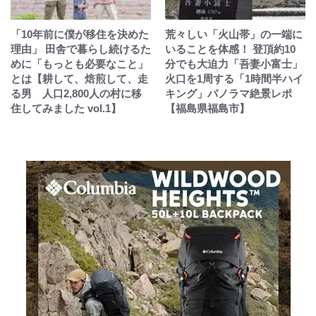
「10年前に僕が移住を決めた
荒々しい「火山帯」の一端に
理由」 田舎で暮らし続けるた
いることを体感！ 登頂約10
めに「もっとも必要なこと」
分でも大迫力「吾妻小富士」
とは【耕して、焙煎して、走
火口を1周する「1時間半ハイ
る男 人口2,800人の村に移
キング」パノラマ絶景レポ
住してみました vol.1】
【福島県福島市】