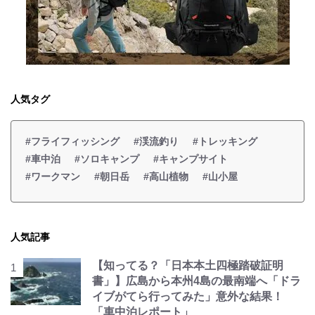
人気タグ
#フライフィッシング
#渓流釣り
#トレッキング
#車中泊
#ソロキャンプ
#キャンプサイト
#ワークマン
#朝日岳
#高山植物
#山小屋
人気記事
【知ってる？「日本本土四極踏破証明
書」】広島から本州4島の最南端へ「ドラ
イブがてら行ってみた」意外な結果！
「車中泊レポート」