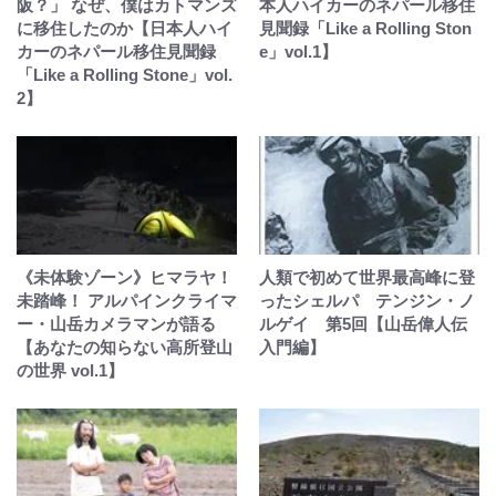
阪？」 なぜ、僕はカトマンズ
本人ハイカーのネパール移住
に移住したのか【日本人ハイ
見聞録「Like a Rolling Ston
カーのネパール移住見聞録
e」vol.1】
「Like a Rolling Stone」vol.
2】
《未体験ゾーン》ヒマラヤ！
人類で初めて世界最高峰に登
未踏峰！ アルパインクライマ
ったシェルパ テンジン・ノ
ー・山岳カメラマンが語る
ルゲイ 第5回【山岳偉人伝
【あなたの知らない高所登山
入門編】
の世界 vol.1】