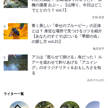
檎の湯屋 おぶ～」【山帰り、今日はどこ
でととのう？ vol.7】
芝崎 樹里
青く美しい「幸せのブルービー」の正体
とは？ 身近な場所で見つけるコツを紹介
【あなたのすぐそばにいる「季節の虫」
の探し方 vol.21】
亀田恭平
アユは「怒らせて掛ける」魚だった！ ル
アーを追わせて釣りあげる「アユイン
グ」のオリジナリティ＆おもしろさを知
る
あめのちはれ
ライター一覧