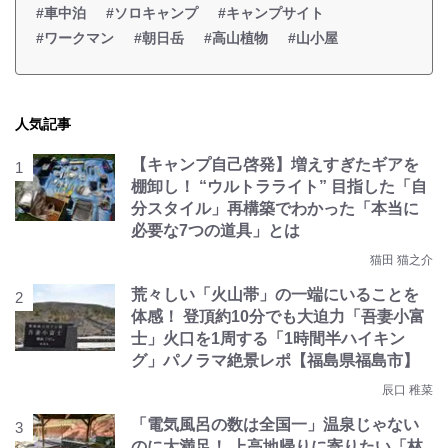
#車中泊
#ソロキャンプ
#キャンプサイト
#ワークマン
#朝日岳
#高山植物
#山小屋
人気記事
【キャンプ自己啓発】増えすぎたギアを
棚卸し！ “ウルトラライト” 目指した「自
分スタイル」再構築でわかった「本当に
必要な7つの道具」とは
猫田 猫之介
荒々しい「火山帯」の一端にいることを
体感！ 登頂約10分でも大迫力「吾妻小富
士」火口を1周する「1時間半ハイキン
グ」パノラマ絶景レポ【福島県福島市】
辰口 稚菜
「電気風呂の数は全国一」温泉じゃない
のに大満足！ 上高地帰りに寄りたい「林