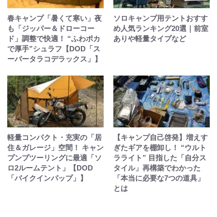
春キャンプ「暑くて寒い」夜
ソロキャンプ用テントおすす
も「ジッパー＆ドローコー
め人気ランキング20選｜前室
ド」調整で快適！ “ふわポカ
ありや軽量タイプなど
で厚手”シュラフ【DOD「ス
ーパータラコデラックス」】
軽量コンパクト・充実の「居
【キャンプ自己啓発】増えす
住＆ガレージ」空間！ キャン
ぎたギアを棚卸し！ “ウルト
プンプツーリングに最適「ソ
ラライト” 目指した「自分ス
ロ2ルームテント」【DOD
タイル」再構築でわかった
「バイクインパップ」】
「本当に必要な7つの道具」
とは