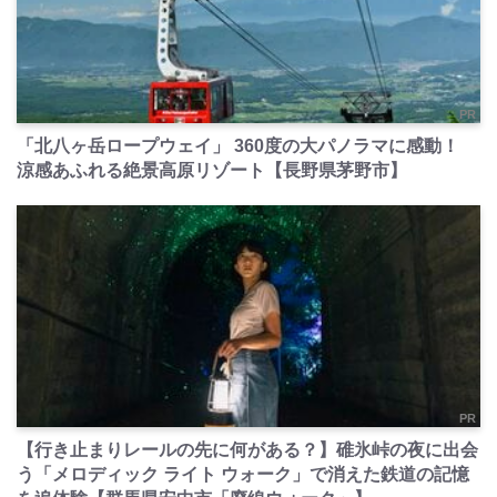
PR
「北八ヶ岳ロープウェイ」 360度の大パノラマに感動！
涼感あふれる絶景高原リゾート【長野県茅野市】
PR
【行き止まりレールの先に何がある？】碓氷峠の夜に出会
う「メロディック ライト ウォーク」で消えた鉄道の記憶