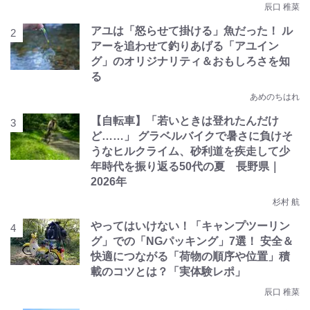
辰口 稚菜
アユは「怒らせて掛ける」魚だった！ ル
アーを追わせて釣りあげる「アユイン
グ」のオリジナリティ＆おもしろさを知
る
あめのちはれ
【自転車】「若いときは登れたんだけ
ど……」 グラベルバイクで暑さに負けそ
うなヒルクライム、砂利道を疾走して少
年時代を振り返る50代の夏 長野県｜
2026年
杉村 航
やってはいけない！「キャンプツーリン
グ」での「NGパッキング」7選！ 安全＆
快適につながる「荷物の順序や位置」積
載のコツとは？「実体験レポ」
辰口 稚菜