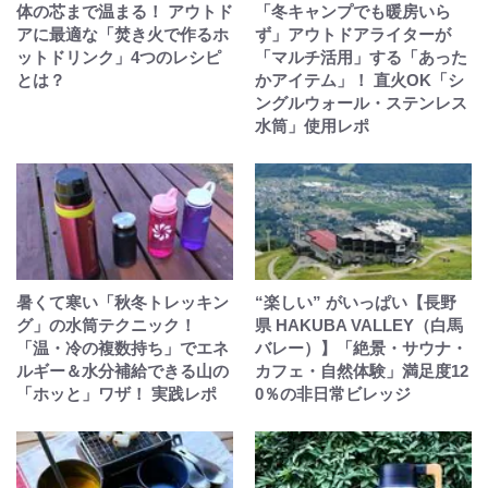
体の芯まで温まる！ アウトド
「冬キャンプでも暖房いら
アに最適な「焚き火で作るホ
ず」アウトドアライターが
ットドリンク」4つのレシピ
「マルチ活用」する「あった
とは？
かアイテム」！ 直火OK「シ
ングルウォール・ステンレス
水筒」使用レポ
暑くて寒い「秋冬トレッキン
“楽しい” がいっぱい【長野
グ」の水筒テクニック！
県 HAKUBA VALLEY（白馬
「温・冷の複数持ち」でエネ
バレー）】「絶景・サウナ・
ルギー＆水分補給できる山の
カフェ・自然体験」満足度12
「ホッと」ワザ！ 実践レポ
0％の非日常ビレッジ