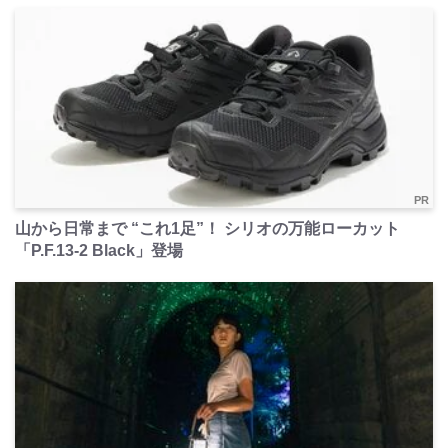
PR
山から日常まで “これ1足”！ シリオの万能ローカット
「P.F.13-2 Black」登場