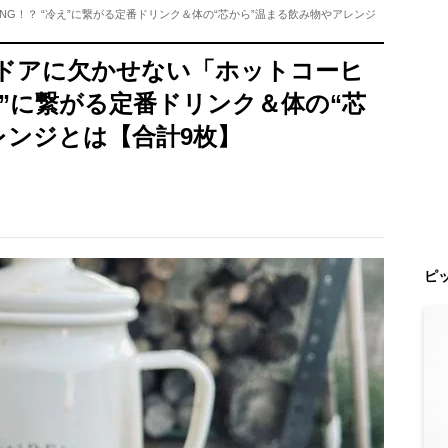
G！？ “冷え”に繋がる定番ドリンク＆体の“芯から”温まる飲み物やアレンジ
ドアに欠かせない「ホットコーヒ
え”に繋がる定番ドリンク＆体の“芯
レンジとは【合計9枚】
ピ