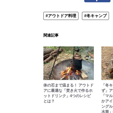
#アウトドア料理
#冬キャンプ
関連記事
体の芯まで温まる！ アウトド
「冬キ
アに最適な「焚き火で作るホ
ず」ア
ットドリンク」4つのレシピ
「マル
とは？
かアイ
ングル
水筒」