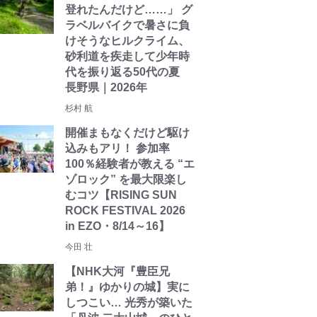
登れたんだけど……」 グ
ラベルバイクで暑さに負
けそうなヒルクライム、
砂利道を疾走して少年時
代を振り返る50代の夏
長野県｜2026年
杉村 航
開催まもなくだけど駆け
込みもアリ！ 参加率
100％経験者が教える “エ
ゾロック” を最大限楽し
むコツ【RISING SUN
ROCK FESTIVAL 2026
in EZO・8/14～16】
今田 壮
【NHK大河『豊臣兄
弟！』ゆかりの城】実に
しつこい… 光秀が築いた