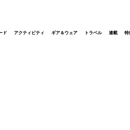
ード
アクティビティ
ギア＆ウェア
トラベル
連載
特
メラ
MTB
写真・動画
その他アクティビティ
キャンプ
スノー
その他
温泉・宿
名所・観光
缶詰博士の
そこに山
ブーツの
季節の虫
日本人ハイカ
低山小道
尾瀬ガイド
わたし、
耕して焙
その他連
フィッシング
登山
食事・お酒
日本で山