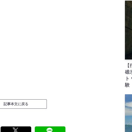
【
碓
ト
験
記事本文に戻る