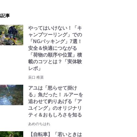
気記事
やってはいけない！「キ
ャンプツーリング」での
「NGパッキング」7選！
安全＆快適につながる
「荷物の順序や位置」積
載のコツとは？「実体験
レポ」
辰口 稚菜
アユは「怒らせて掛け
る」魚だった！ ルアーを
追わせて釣りあげる「ア
ユイング」のオリジナリ
ティ＆おもしろさを知る
あめのちはれ
【自転車】「若いときは