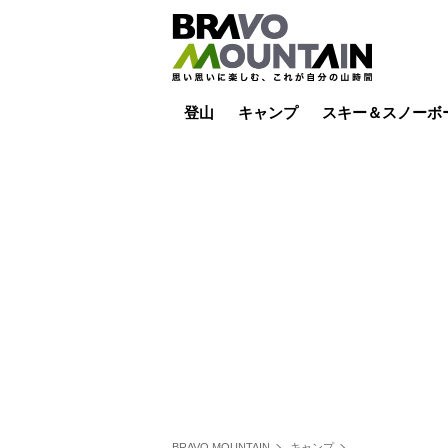
登山
キャンプ
スキー＆スノーボ
山小屋泊
山小屋ライブカメラ
テント泊
雪山
低山
山ご飯
その他登山
焚き火
その他キャンプ
スキー場ライブカ
バックカントリー
日帰り
キャンプ飯
スキー場
BRAVO MOUNTAIN
キャンプ