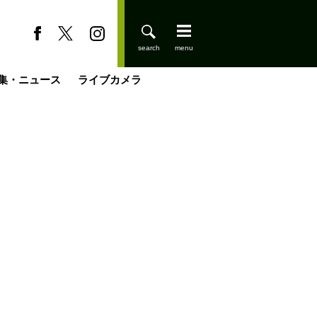
集・ニュース
ライブカメラ
缶たん”CAN”P料理
小屋を興して
国の街角で
ーのネパール移住見聞録「Like a Rolling Stone」
具＆技術研究所
きららの“おぜ沼“日記
山小屋はじめます
煎して走る男
載
スキー場
登りはじめました
山小屋