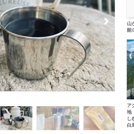
山
能ロ
ア
地
し
白