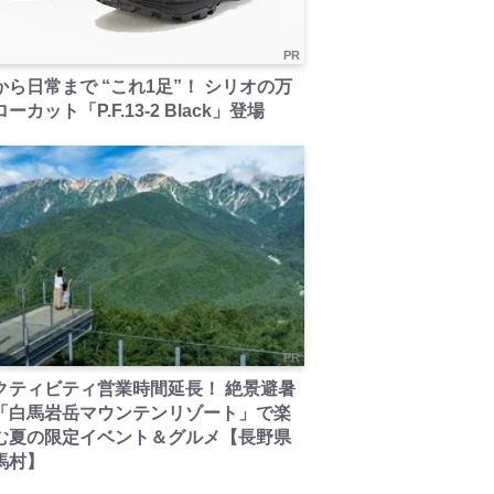
PR
から日常まで “これ1足”！ シリオの万
ーカット「P.F.13-2 Black」登場
PR
クティビティ営業時間延長！ 絶景避暑
「白馬岩岳マウンテンリゾート」で楽
む夏の限定イベント＆グルメ【長野県
馬村】