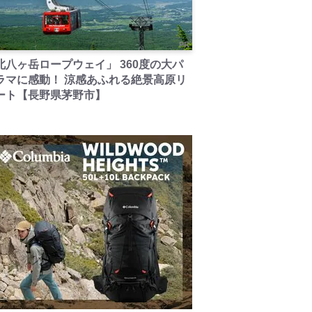
PR
北八ヶ岳ロープウェイ」 360度の大パ
ラマに感動！ 涼感あふれる絶景高原リ
ート【長野県茅野市】