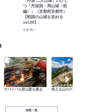
「丹波 二大山城」のひと
つ「丹波国・周山城〈前
編〉」（京都府京都市）
【戦国の山城を攻める
vol.09】
今泉 慎一
載
サバイバル登山家を撮る
映える山のテン場
日本で
連載一覧