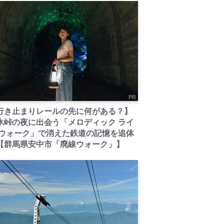
PR
行き止まりレールの先に何がある？】
氷峠の夜に出会う「メロディック ライ
 ウォーク」で消えた鉄道の記憶を追体
【群馬県安中市「廃線ウォーク」】