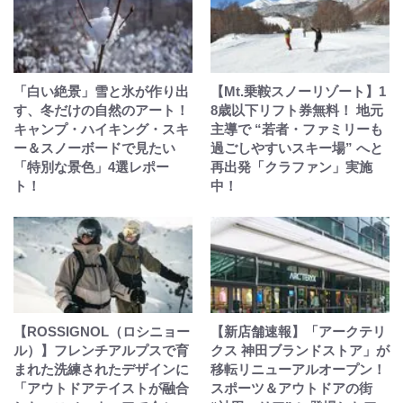
「白い絶景」雪と氷が作り出
【Mt.乗鞍スノーリゾート】1
す、冬だけの自然のアート！
8歳以下リフト券無料！ 地元
キャンプ・ハイキング・スキ
主導で “若者・ファミリーも
ー＆スノーボードで見たい
過ごしやすいスキー場” へと
「特別な景色」4選レポー
再出発「クラファン」実施
ト！
中！
【ROSSIGNOL（ロシニョー
【新店舗速報】「アークテリ
ル）】フレンチアルプスで育
クス 神田ブランドストア」が
まれた洗練されたデザインに
移転リニューアルオープン！
「アウトドアテイストが融合
スポーツ＆アウトドアの街