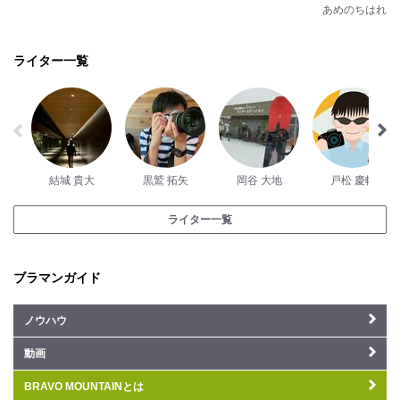
あめのちはれ
ライター一覧
結城 貴大
黒鷲 拓矢
岡谷 大地
戸松 慶輔
ライター一覧
ブラマンガイド
ノウハウ
動画
BRAVO MOUNTAINとは