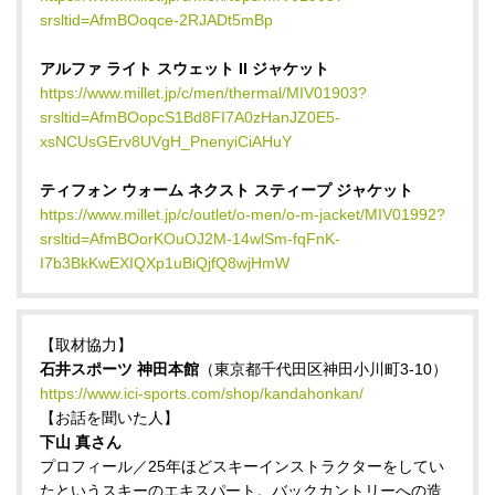
srsltid=AfmBOoqce-2RJADt5mBp
アルファ ライト スウェット II ジャケット
https://www.millet.jp/c/men/thermal/MIV01903?
srsltid=AfmBOopcS1Bd8FI7A0zHanJZ0E5-
xsNCUsGErv8UVgH_PnenyiCiAHuY
ティフォン ウォーム ネクスト スティープ ジャケット
https://www.millet.jp/c/outlet/o-men/o-m-jacket/MIV01992?
srsltid=AfmBOorKOuOJ2M-14wlSm-fqFnK-
I7b3BkKwEXIQXp1uBiQjfQ8wjHmW
【取材協力】
石井スポーツ 神田本館
（東京都千代田区神田小川町3-10）
https://www.ici-sports.com/shop/kandahonkan/
【お話を聞いた人】
下山 真さん
プロフィール／25年ほどスキーインストラクターをしてい
たというスキーのエキスパート。バックカントリーへの造