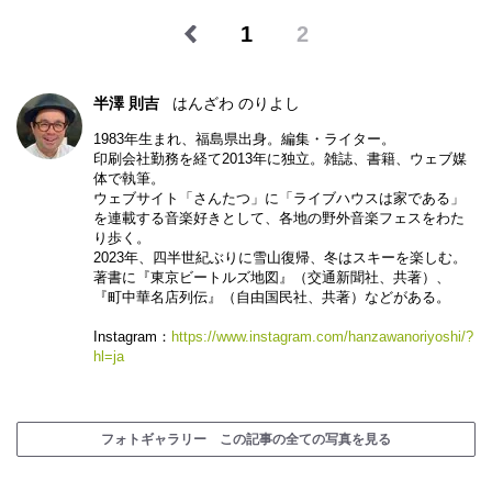
1
2
半澤 則吉
はんざわ のりよし
1983年生まれ、福島県出身。編集・ライター。
印刷会社勤務を経て2013年に独立。雑誌、書籍、ウェブ媒
体で執筆。
ウェブサイト「さんたつ」に「ライブハウスは家である」
を連載する音楽好きとして、各地の野外音楽フェスをわた
り歩く。
2023年、四半世紀ぶりに雪山復帰、冬はスキーを楽しむ。
著書に『東京ビートルズ地図』（交通新聞社、共著）、
『町中華名店列伝』（自由国民社、共著）などがある。
Instagram：
https://www.instagram.com/hanzawanoriyoshi/?
hl=ja
フォトギャラリー この記事の全ての写真を見る