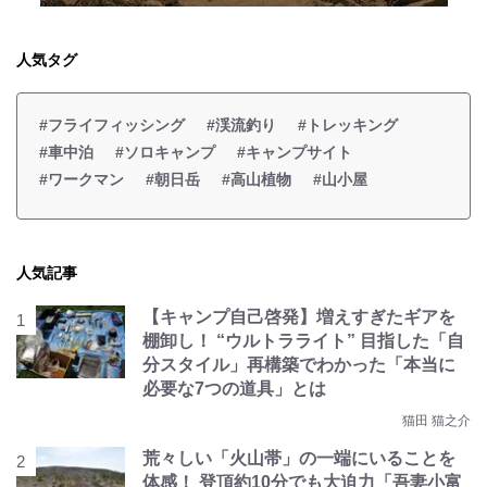
人気タグ
#フライフィッシング
#渓流釣り
#トレッキング
#車中泊
#ソロキャンプ
#キャンプサイト
#ワークマン
#朝日岳
#高山植物
#山小屋
人気記事
【キャンプ自己啓発】増えすぎたギアを
棚卸し！ “ウルトラライト” 目指した「自
分スタイル」再構築でわかった「本当に
必要な7つの道具」とは
猫田 猫之介
荒々しい「火山帯」の一端にいることを
体感！ 登頂約10分でも大迫力「吾妻小富