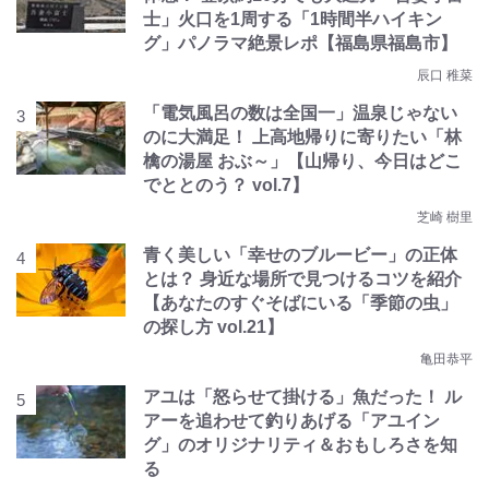
士」火口を1周する「1時間半ハイキン
グ」パノラマ絶景レポ【福島県福島市】
辰口 稚菜
「電気風呂の数は全国一」温泉じゃない
のに大満足！ 上高地帰りに寄りたい「林
檎の湯屋 おぶ～」【山帰り、今日はどこ
でととのう？ vol.7】
芝崎 樹里
青く美しい「幸せのブルービー」の正体
とは？ 身近な場所で見つけるコツを紹介
【あなたのすぐそばにいる「季節の虫」
の探し方 vol.21】
亀田恭平
アユは「怒らせて掛ける」魚だった！ ル
アーを追わせて釣りあげる「アユイン
グ」のオリジナリティ＆おもしろさを知
る