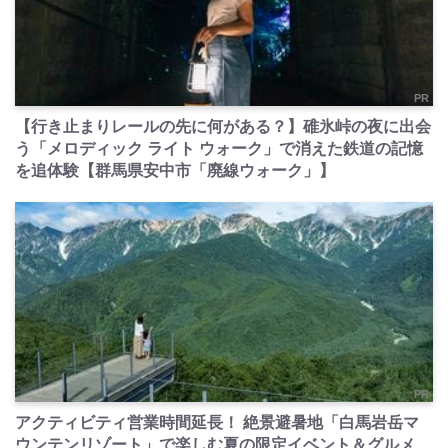
PR
【行き止まりレールの先に何がある？】碓氷峠の夜に出会
う「メロディック ライト ウォーク」で消えた鉄道の記憶
を追体験【群馬県安中市「廃線ウォーク」】
PR
アクティビティ営業時間延長！ 絶景避暑地「白馬岩岳マ
ウンテンリゾート」で楽しむ夏の限定イベント＆グルメ