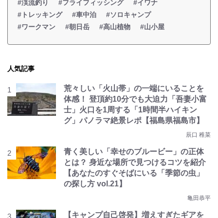
#渓流釣り
#フライフィッシング
#イワナ
#トレッキング
#車中泊
#ソロキャンプ
#ワークマン
#朝日岳
#高山植物
#山小屋
人気記事
荒々しい「火山帯」の一端にいることを
体感！ 登頂約10分でも大迫力「吾妻小富
士」火口を1周する「1時間半ハイキン
グ」パノラマ絶景レポ【福島県福島市】
辰口 稚菜
青く美しい「幸せのブルービー」の正体
とは？ 身近な場所で見つけるコツを紹介
【あなたのすぐそばにいる「季節の虫」
の探し方 vol.21】
亀田恭平
【キャンプ自己啓発】増えすぎたギアを