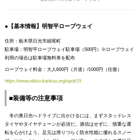
●【基本情報】明智平ロープウェイ
住所：栃木県日光市細尾町
駐車場：明智平ロープウェイ駐車場（500円）※ロープウェイ
利用の場合は駐車場無料券を配布
ロープウェイ料金：大人600円（片道）/1000円（往復）
https://www.nikko-kankou.org/spot/19
■装備等の注意事項
冬の奥日光へドライブに出かけるには、まずスタッドレス
タイヤやタイヤチェーンが必須だ。過信はせずに、慎重な運
転を心がけよう。足元は滑りづらく防水性能に優れるスノー