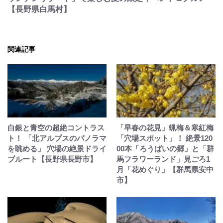
【長野県白馬村】
関連記事
白銀と青空の超絶コントラス
「早春の花見」蝋梅＆寒紅梅
ト！ 「北アルプスのパノラマ
「穴場スポット」！ 絶景120
を眺める」 穴場の絶景ドライ
00本「ろうばいの郷」と「群
ブルート【長野県長野市】
馬フラワーランド」見ごろ1
月「花めぐり」【群馬県安中
市】