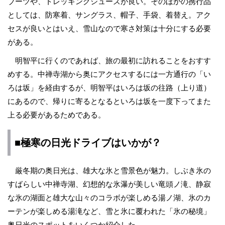
ブーツや、トレッキングシューズが良い。そのほかの携行品
としては、防寒着、サングラス、帽子、手袋、着替え。アク
セスが良いとはいえ、雪山なので寒さ対策は十分にする必要
がある。
明智平に行くのであれば、旅の最初に訪れることをおすす
めする。中禅寺湖から奥にアクセスするには一方通行の「い
ろは坂」を経由するが、明智平はいろは坂の往路（上り道）
にあるので、帰りに寄るとなるといろは坂を一度下ってまた
上る必要があるためである。
■極寒の日光ドライブはいかが？
厳冬期の奥日光は、雄大な氷と雪景色が魅力。しぶき氷の
すばらしい中禅寺湖、幻想的な氷瀑が美しい竜頭ノ滝、静寂
な氷の湖面と雄大な山々のコラボが楽しめる湯ノ湖、氷のカ
ーテンが楽しめる湯滝など、雪と氷に覆われた「氷の秘境」
奥日光のスポットをいくつか紹介した。