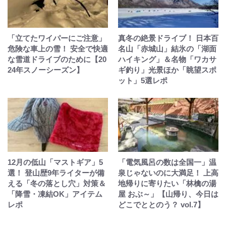
「立てたワイパーにご注意」
真冬の絶景ドライブ！ 日本百
危険な車上の雪！ 安全で快適
名山「赤城山」結氷の「湖面
な雪道ドライブのために【20
ハイキング」＆名物「ワカサ
24年スノーシーズン】
ギ釣り」光景ほか「眺望スポ
ット」5選レポ
12月の低山「マストギア」5
「電気風呂の数は全国一」温
選！ 登山歴9年ライターが備
泉じゃないのに大満足！ 上高
える「冬の落とし穴」対策＆
地帰りに寄りたい「林檎の湯
「降雪・凍結OK」アイテム
屋 おぶ～」【山帰り、今日は
レポ
どこでととのう？ vol.7】