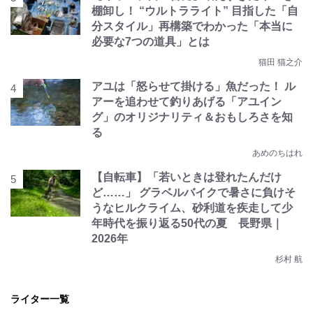
棚卸し！ “ウルトラライト” 目指した「自
分スタイル」再構築でわかった「本当に
必要な7つの道具」とは
猫田 猫之介
アユは「怒らせて掛ける」魚だった！ ル
アーを追わせて釣りあげる「アユイン
グ」のオリジナリティ＆おもしろさを知
る
あめのちはれ
【自転車】「若いときは登れたんだけ
ど……」 グラベルバイクで暑さに負けそ
うなヒルクライム、砂利道を疾走して少
年時代を振り返る50代の夏 長野県｜
2026年
杉村 航
ライター一覧