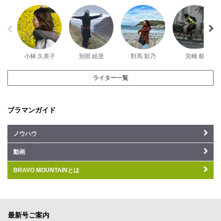
小林 久美子
別部 絵里
對馬 彩乃
宮崎 航
ライター一覧
ブラマンガイド
ノウハウ
動画
BRAVO MOUNTAINとは
最新号ご案内