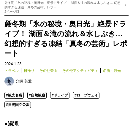
厳冬期「氷の秘境・奥日光」絶景ドライブ！ 湖面＆滝の流れ＆水しぶき… 幻想
的すぎる凍結「真冬の芸術」レポート
2ページ目
厳冬期「氷の秘境・奥日光」絶景ドラ
イブ！ 湖面＆滝の流れ＆水しぶき…
幻想的すぎる凍結「真冬の芸術」レポ
ート
2024.1.23
トラベル
日帰り
その他登山
その他アクティビティ
名所・観光
分銅 英雅
#観光名所
#自然観察
#ドライブ
#ロープウェイ
#日光国立公園
●湯滝