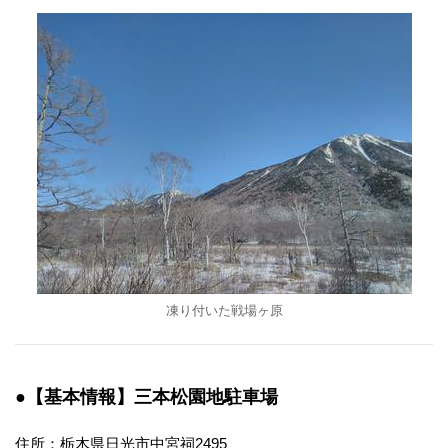
凍り付いた戦場ヶ原
●【基本情報】三本松園地駐車場
住所：栃木県日光市中宮祠2495