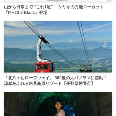
山から日常まで “これ1足”！ シリオの万能ローカット
「P.F.13-2 Black」登場
PR
「北八ヶ岳ロープウェイ」 360度の大パノラマに感動！
涼感あふれる絶景高原リゾート【長野県茅野市】