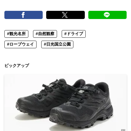
#観光名所
#自然観察
#ドライブ
#ロープウェイ
#日光国立公園
ピックアップ
PR