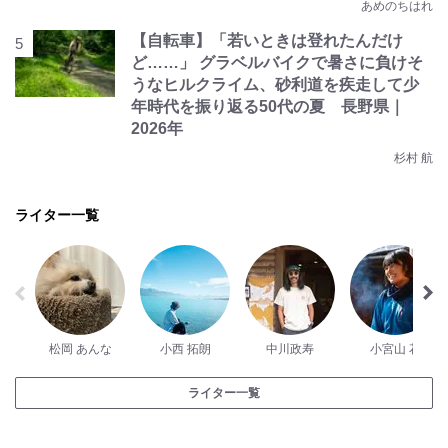
あめのちはれ
【自転車】「若いときは登れたんだけ
ど……」 グラベルバイクで暑さに負けそ
うなヒルクライム、砂利道を疾走して少
年時代を振り返る50代の夏 長野県｜
2026年
杉村 航
ライター一覧
松岡 あんな
小西 拓朗
中川政寿
小宮山 花
ライター一覧