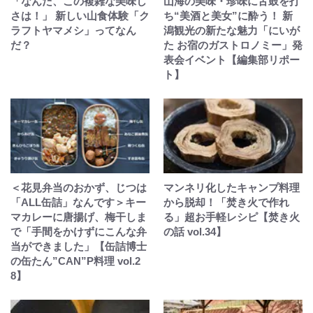
「なんだ、この複雑な美味し
山海の美味・珍味に舌鼓を打
さは！」 新しい山食体験「ク
ち“美酒と美女”に酔う！ 新
ラフトヤマメシ」ってなん
潟観光の新たな魅力「にいが
だ？
た お宿のガストロノミー」発
表会イベント【編集部リポー
ト】
＜花見弁当のおかず、じつは
マンネリ化したキャンプ料理
「ALL缶詰」なんです＞キー
から脱却！「焚き火で作れ
マカレーに唐揚げ、梅干しま
る」超お手軽レシピ【焚き火
で「手間をかけずにこんな弁
の話 vol.34】
当ができました」【缶詰博士
の缶たん”CAN”P料理 vol.2
8】