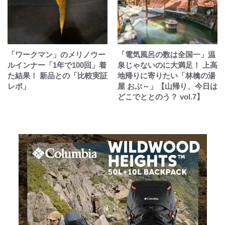
「ワークマン」のメリノウー
「電気風呂の数は全国一」温
ルインナー「1年で100回」着
泉じゃないのに大満足！ 上高
た結果！ 新品との「比較実証
地帰りに寄りたい「林檎の湯
レポ」
屋 おぶ～」【山帰り、今日は
どこでととのう？ vol.7】