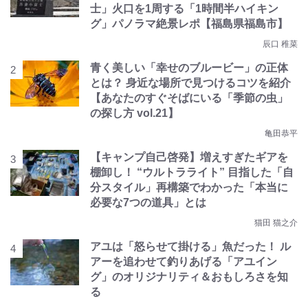
士」火口を1周する「1時間半ハイキン
グ」パノラマ絶景レポ【福島県福島市】
辰口 稚菜
青く美しい「幸せのブルービー」の正体
とは？ 身近な場所で見つけるコツを紹介
【あなたのすぐそばにいる「季節の虫」
の探し方 vol.21】
亀田恭平
【キャンプ自己啓発】増えすぎたギアを
棚卸し！ “ウルトラライト” 目指した「自
分スタイル」再構築でわかった「本当に
必要な7つの道具」とは
猫田 猫之介
アユは「怒らせて掛ける」魚だった！ ル
アーを追わせて釣りあげる「アユイン
グ」のオリジナリティ＆おもしろさを知
る