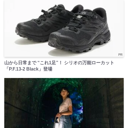
PR
山から日常まで “これ1足”！ シリオの万能ローカット
「P.F.13-2 Black」登場