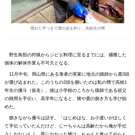
慣れた手つきで鹿の皮を剥ぐ、高校生の甥
野生鳥獣の狩猟からジビエ料理に至るまでには、捕獲した
個体の解体作業も不可欠となる。
11月中旬、岡山県にある筆者の実家に地元の猟師から鹿3頭
が運び込まれた。このうちの2頭を捌いたのは私の甥で高校1
年生の優斗（仮名）。彼は小学校のころから猟師である祖父
の雑用を手伝い、高学年になると、猪や鹿の捌き方も学び始
めた。
捌きながら優斗は話す。「はじめはな、お小遣いがほしく
て手伝っていたんだけど、じーちゃんは高齢だから俺が手伝
うしかないんよ。罠にかかった猪は、ちゃんと食べてやらん