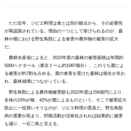
ただ近年、ジビエ料理は食とは別の観点から、その必要性
が再認識されている。理由の一つとして挙げられるのが、森
林や畑における野生鳥獣による食害や農作物の被害の拡大
だ。
農林水産省によると、2022年度の森林の被害面積は年間約
5000ヘクタール（東京ドーム約1087個分）、このうち鹿によ
る被害が約7割を占める。鹿の食害を受けた森林は植生が失わ
れ、森林崩壊につながっている。
野生鳥獣による農作物被害額も2022年度は156億円に上り、
全体の23%が猪、42%が鹿によるものという。そこで被害拡大
防止に一役買いそうなのが、ジビエ料理の普及だ。野生鳥獣
肉の需要が高まり、狩猟活動が活発化されれば結果的に被害
も減り、一石二鳥と言える。