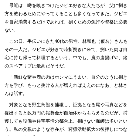
最近は、噂を嗅ぎつけたジビエ好きな人たちが、父に捌き
方を教わるためにやってくることも多くなってきた。ジビエ
を自家消費するだけであれば、捌くための免許や資格は必要
ない。
この日、手伝いにきた40代の男性、林和也（仮名）さんも
その一人だ。ジビエが好きで時折捌きに来て、捌いた肉は自
宅に持ち帰って料理するという。中でも、鹿の唐揚げや、猪
のスペアリブは最高だそうだ。
「新鮮な猪や鹿の肉はホンマにうまい。自分のように捌き
方を学び、もっと捌ける人が増えればええのになあ」と林さ
んは話す。
対象となる野生鳥獣を捕獲し、証拠となる尾や写真などを
提出すると数万円の報奨金が自治体からもらえるのだが、捕
獲しても設備や住宅事情の都合上、捌けない猟師は多いとい
う。私の父親のような存在が、狩猟活動拡大の後押しにつな