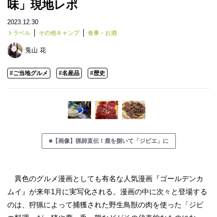
味」現地レポ
2023.12.30
トラベル
その他キャンプ
食事・お酒
兎山 花
#ご当地グルメ
#名産品
#歴史
■【画像】猟師直伝！鹿を捌いて「ジビエ」に
異色のグルメ漫画としても有名な人気漫画『ゴールデンカ
ムイ』が来年1月に実写化される。漫画の中に次々と登場する
のは、狩猟によって捕獲された野生鳥獣の肉を使った「ジビ