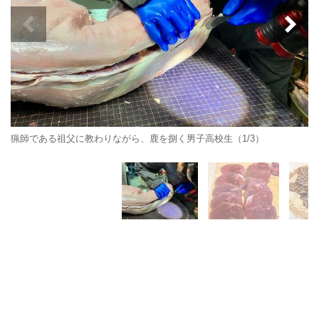
猟師である祖父に教わりながら、鹿を捌く男子高校生（1/3）