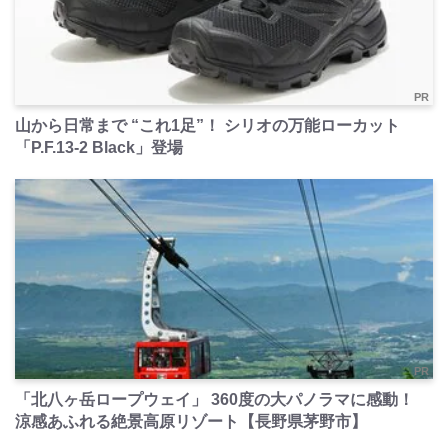
PR
山から日常まで “これ1足”！ シリオの万能ローカット
「P.F.13-2 Black」登場
PR
「北八ヶ岳ロープウェイ」 360度の大パノラマに感動！
涼感あふれる絶景高原リゾート【長野県茅野市】