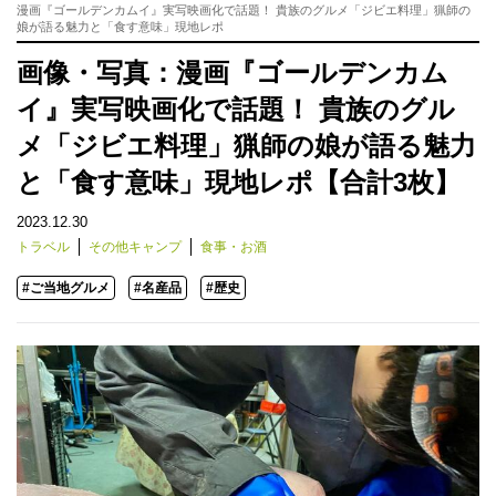
漫画『ゴールデンカムイ』実写映画化で話題！ 貴族のグルメ「ジビエ料理」猟師の
娘が語る魅力と「食す意味」現地レポ
画像・写真：漫画『ゴールデンカム
イ』実写映画化で話題！ 貴族のグル
メ「ジビエ料理」猟師の娘が語る魅力
と「食す意味」現地レポ【合計3枚】
2023.12.30
トラベル
その他キャンプ
食事・お酒
#ご当地グルメ
#名産品
#歴史