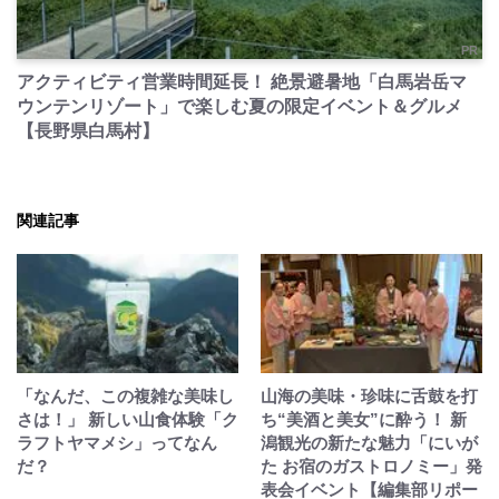
PR
アクティビティ営業時間延長！ 絶景避暑地「白馬岩岳マ
ウンテンリゾート」で楽しむ夏の限定イベント＆グルメ
【長野県白馬村】
関連記事
「なんだ、この複雑な美味し
山海の美味・珍味に舌鼓を打
さは！」 新しい山食体験「ク
ち“美酒と美女”に酔う！ 新
ラフトヤマメシ」ってなん
潟観光の新たな魅力「にいが
だ？
た お宿のガストロノミー」発
表会イベント【編集部リポー