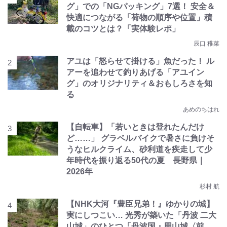
グ」での「NGパッキング」7選！ 安全＆
快適につながる「荷物の順序や位置」積
載のコツとは？「実体験レポ」
辰口 稚菜
アユは「怒らせて掛ける」魚だった！ ル
アーを追わせて釣りあげる「アユイン
グ」のオリジナリティ＆おもしろさを知
る
あめのちはれ
【自転車】「若いときは登れたんだけ
ど……」 グラベルバイクで暑さに負けそ
うなヒルクライム、砂利道を疾走して少
年時代を振り返る50代の夏 長野県｜
2026年
杉村 航
【NHK大河『豊臣兄弟！』ゆかりの城】
実にしつこい… 光秀が築いた「丹波 二大
山城」のひとつ「丹波国・周山城〈前