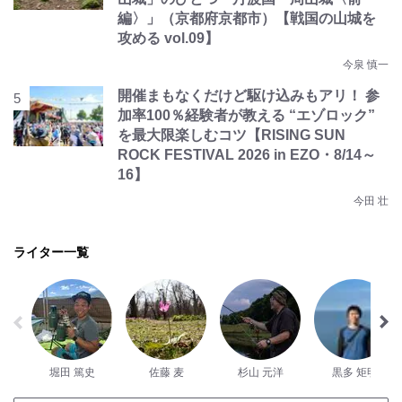
編〉」（京都府京都市）【戦国の山城を
攻める vol.09】
今泉 慎一
開催まもなくだけど駆け込みもアリ！ 参
加率100％経験者が教える “エゾロック”
を最大限楽しむコツ【RISING SUN
ROCK FESTIVAL 2026 in EZO・8/14～
16】
今田 壮
ライター一覧
堀田 篤史
佐藤 麦
杉山 元洋
黒多 矩明