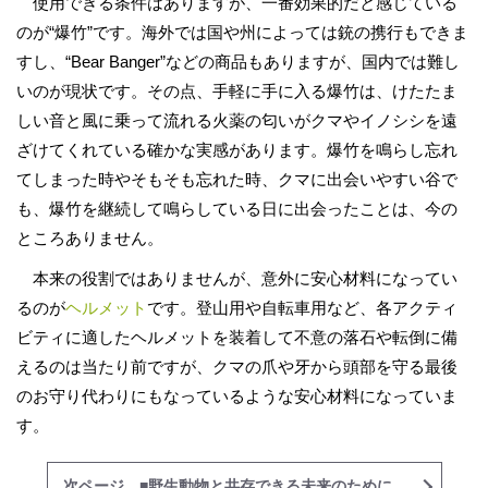
使用できる条件はありますが、一番効果的だと感じている
のが“爆竹”です。海外では国や州によっては銃の携行もできま
すし、“Bear Banger”などの商品もありますが、国内では難し
いのが現状です。その点、手軽に手に入る爆竹は、けたたま
しい音と風に乗って流れる火薬の匂いがクマやイノシシを遠
ざけてくれている確かな実感があります。爆竹を鳴らし忘れ
てしまった時やそもそも忘れた時、クマに出会いやすい谷で
も、爆竹を継続して鳴らしている日に出会ったことは、今の
ところありません。
本来の役割ではありませんが、意外に安心材料になってい
るのが
ヘルメット
です。登山用や自転車用など、各アクティ
ビティに適したヘルメットを装着して不意の落石や転倒に備
えるのは当たり前ですが、クマの爪や牙から頭部を守る最後
のお守り代わりにもなっているような安心材料になっていま
す。
次ページ ■野生動物と共存できる未来のために