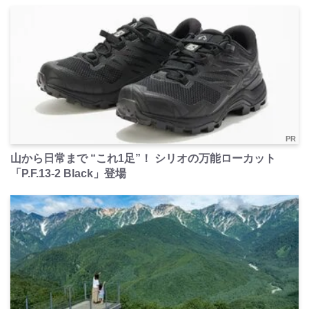
PR
山から日常まで “これ1足”！ シリオの万能ローカット
「P.F.13-2 Black」登場