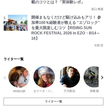
載のコツとは？「実体験レポ」
辰口 稚菜
開催まもなくだけど駆け込みもアリ！ 参
加率100％経験者が教える “エゾロック”
を最大限楽しむコツ【RISING SUN
ROCK FESTIVAL 2026 in EZO・8/14～
16】
今田 壮
ライター一覧
winpy-jijii
セリーヌ・パッシュ
下川裕治
宮崎 航
ライター一覧