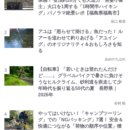
体感！ 登頂約10分でも大迫力「吾妻小富
士」火口を1周する「1時間半ハイキン
グ」パノラマ絶景レポ【福島県福島市】
辰口 稚菜
アユは「怒らせて掛ける」魚だった！ ル
アーを追わせて釣りあげる「アユイン
グ」のオリジナリティ＆おもしろさを知
る
あめのちはれ
【自転車】「若いときは登れたんだけ
ど……」 グラベルバイクで暑さに負けそ
うなヒルクライム、砂利道を疾走して少
年時代を振り返る50代の夏 長野県｜
2026年
杉村 航
やってはいけない！「キャンプツーリン
グ」での「NGパッキング」7選！ 安全＆
快適につながる「荷物の順序や位置」積