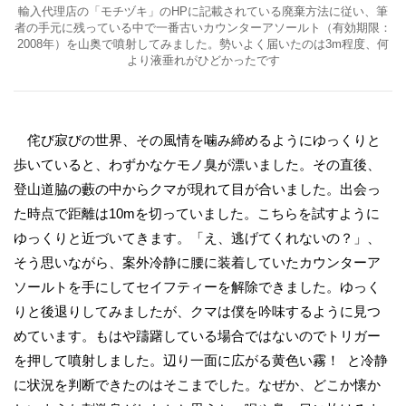
輸入代理店の「モチヅキ」のHPに記載されている廃棄方法に従い、筆
者の手元に残っている中で一番古いカウンターアソールト（有効期限：
2008年）を山奥で噴射してみました。勢いよく届いたのは3m程度、何
より液垂れがひどかったです
侘び寂びの世界、その風情を噛み締めるようにゆっくりと
歩いていると、わずかなケモノ臭が漂いました。その直後、
登山道脇の藪の中からクマが現れて目が合いました。出会っ
た時点で距離は10mを切っていました。こちらを試すように
ゆっくりと近づいてきます。「え、逃げてくれないの？」、
そう思いながら、案外冷静に腰に装着していたカウンターア
ソールトを手にしてセイフティーを解除できました。ゆっく
りと後退りしてみましたが、クマは僕を吟味するように見つ
めています。もはや躊躇している場合ではないのでトリガー
を押して噴射しました。辺り一面に広がる黄色い霧！ と冷静
に状況を判断できたのはそこまでした。なぜか、どこか懐か