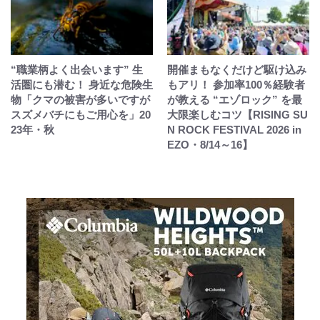
“職業柄よく出会います” 生
開催まもなくだけど駆け込み
活圏にも潜む！ 身近な危険生
もアリ！ 参加率100％経験者
物「クマの被害が多いですが
が教える “エゾロック” を最
スズメバチにもご用心を」20
大限楽しむコツ【RISING SU
23年・秋
N ROCK FESTIVAL 2026 in
EZO・8/14～16】