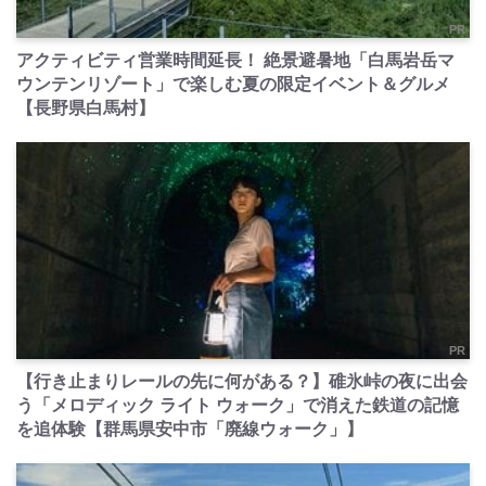
PR
アクティビティ営業時間延長！ 絶景避暑地「白馬岩岳マ
ウンテンリゾート」で楽しむ夏の限定イベント＆グルメ
【長野県白馬村】
PR
【行き止まりレールの先に何がある？】碓氷峠の夜に出会
う「メロディック ライト ウォーク」で消えた鉄道の記憶
を追体験【群馬県安中市「廃線ウォーク」】