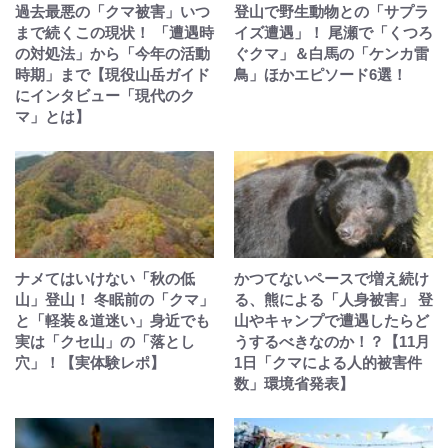
過去最悪の「クマ被害」いつ
登山で野生動物との「サプラ
まで続くこの現状！ 「遭遇時
イズ遭遇」！ 尾瀬で「くつろ
の対処法」から「今年の活動
ぐクマ」＆白馬の「ケンカ雷
時期」まで【現役山岳ガイド
鳥」ほかエピソード6選！
にインタビュー「現代のク
マ」とは】
ナメてはいけない「秋の低
かつてないペースで増え続け
山」登山！ 冬眠前の「クマ」
る、熊による「人身被害」 登
と「軽装＆道迷い」身近でも
山やキャンプで遭遇したらど
実は「クセ山」の「落とし
うするべきなのか！？【11月
穴」！【実体験レポ】
1日「クマによる人的被害件
数」環境省発表】