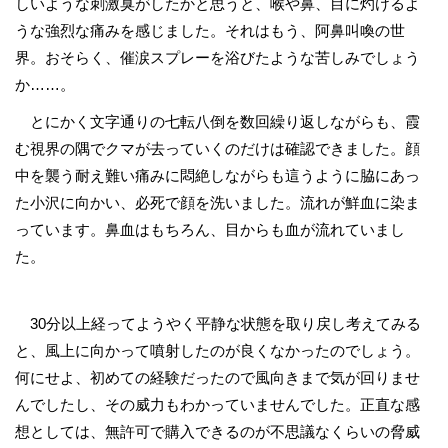
しいような刺激臭がしたかと思うと、喉や鼻、目に灼けるよ
うな強烈な痛みを感じました。それはもう、阿鼻叫喚の世
界。おそらく、催涙スプレーを浴びたような苦しみでしょう
か……。
とにかく文字通りの七転八倒を数回繰り返しながらも、霞
む視界の隅でクマが去っていくのだけは確認できました。顔
中を襲う耐え難い痛みに悶絶しながらも這うように脇にあっ
た小沢に向かい、必死で顔を洗いました。流れが鮮血に染ま
っています。鼻血はもちろん、目からも血が流れていまし
た。
30分以上経ってようやく平静な状態を取り戻し考えてみる
と、風上に向かって噴射したのが良くなかったのでしょう。
何にせよ、初めての経験だったので風向きまで気が回りませ
んでしたし、その威力もわかっていませんでした。正直な感
想としては、無許可で購入できるのが不思議なくらいの脅威