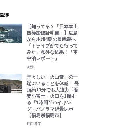
気記事
【知ってる？「日本本土
四極踏破証明書」】広島
から本州4島の最南端へ
「ドライブがてら行って
みた」意外な結果！「車
中泊レポート」
菱優
荒々しい「火山帯」の一
端にいることを体感！ 登
頂約10分でも大迫力「吾
妻小富士」火口を1周す
る「1時間半ハイキン
グ」パノラマ絶景レポ
【福島県福島市】
辰口 稚菜