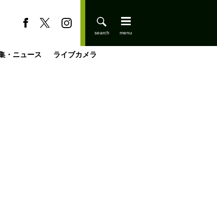
集・ニュース
ライブカメラ
今日はどこでととのう？
登りはじめました
小屋を興して
国の街角で
ーのネパール移住見聞録「Like a Rolling Stone」
具＆技術研究所
きららの“おぜ沼“日記
山小屋はじめます
載
スキー場
缶たん”CAN”P料理
山小屋