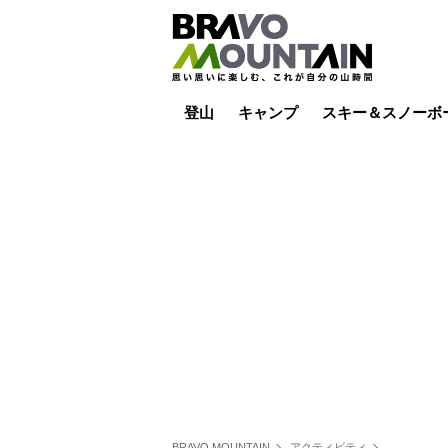
登山
キャンプ
スキー＆スノーボ
山小屋泊
山小屋ライブカメラ
テント泊
雪山
低山
山ご飯
その他登山
焚き火
その他キャンプ
スキー場ライブカ
バックカントリー
日帰り
キャンプ飯
スキー場
BRAVO MOUNTAIN
アクティビティ