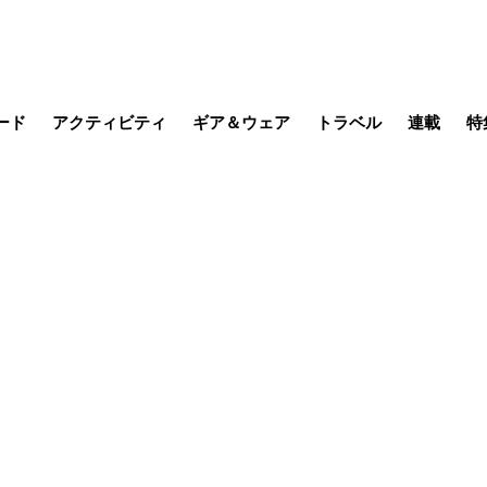
ード
アクティビティ
ギア＆ウェア
トラベル
連載
特
メラ
MTB
写真・動画
その他アクティビティ
キャンプ
スノー
その他
温泉・宿
名所・観光
山帰り、
季節の虫
日本で山
そこに山
ブーツの
日本人ハイカ
低山小道
尾瀬ガイド
わたし、
その他連
フィッシング
登山
食事・お酒
缶詰博士の