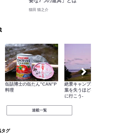
要な7つの道具」とは
猫田 猫之介
載
缶詰博士の缶たん”CAN”P
絶景キャンプ場ガイド-言
里山ア
料理
葉を失うほどの風景に会い
アソ日
に行こう-
連載一覧
気タグ