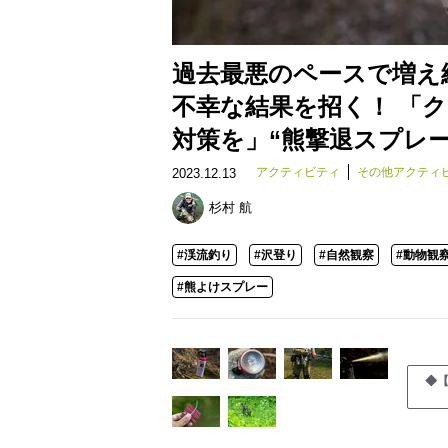
過去最悪のペースで増え
不幸な結果を招く！ 「
対策を」“熊撃退スプレー”
アクティビティ
その他アクティ
2023.12.13
杉村 航
#渓流釣り
#沢登り
#自然観察
#動物観
#熊よけスプレー
◆