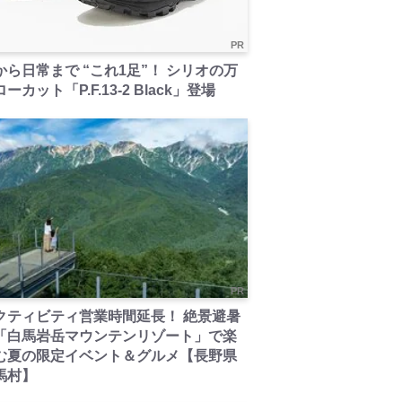
PR
から日常まで “これ1足”！ シリオの万
ーカット「P.F.13-2 Black」登場
PR
クティビティ営業時間延長！ 絶景避暑
「白馬岩岳マウンテンリゾート」で楽
む夏の限定イベント＆グルメ【長野県
馬村】