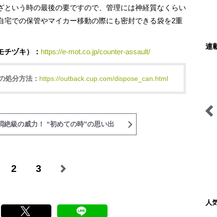
ざという時の最後の要ですので、管理には神経質なくらい
自宅での保管やマイカー移動の際にも密封できる袋を2重
連
モチヅキ）：
https://e-mot.co.jp/counter-assault/
の処分方法：
https://outback.cup.com/dispose_can.html
悶絶級の威力！ “初めての時”の思い出
キジ博士のナチュラリスト
山の天気と気象
入門
2
3
人