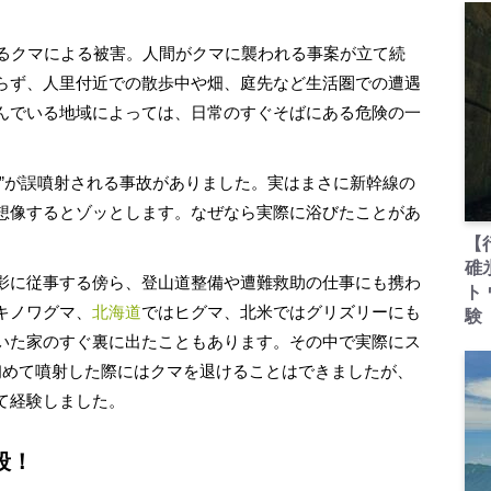
るクマによる被害。人間がクマに襲われる事案が立て続
らず、人里付近での散歩中や畑、庭先など生活圏での遭遇
んでいる地域によっては、日常のすぐそばにある危険の一
”が誤噴射される事故がありました。実はまさに新幹線の
想像するとゾッとします。なぜなら実際に浴びたことがあ
【
碓
影に従事する傍ら、登山道整備や遭難救助の仕事にも携わ
ト
キノワグマ、
北海道
ではヒグマ、北米ではグリズリーにも
験
いた家のすぐ裏に出たこともあります。その中で実際にス
初めて噴射した際にはクマを退けることはできましたが、
て経験しました。
段！