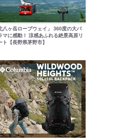
PR
北八ヶ岳ロープウェイ」 360度の大パ
ラマに感動！ 涼感あふれる絶景高原リ
ート【長野県茅野市】