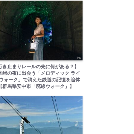
PR
行き止まりレールの先に何がある？】
氷峠の夜に出会う「メロディック ライ
 ウォーク」で消えた鉄道の記憶を追体
【群馬県安中市「廃線ウォーク」】