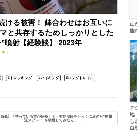
続ける被害！ 鉢合わせはお互いに
山
能ロ
クマと共存するためしっかりとした
噴射【経験談】 2023年
ビティ
察
#トレッキング
#ハイキング
#ロングトレイル
ア
地
【画像】「持っている方が危険！？」有効期限をとっくに過ぎた“熊撃
退スプレー”を噴射してみたら……
し
白