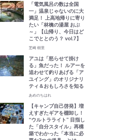
「電気風呂の数は全国
一」温泉じゃないのに大
満足！ 上高地帰りに寄り
たい「林檎の湯屋 おぶ
～」【山帰り、今日はど
こでととのう？ vol.7】
芝崎 樹里
アユは「怒らせて掛け
る」魚だった！ ルアーを
追わせて釣りあげる「ア
ユイング」のオリジナリ
ティ＆おもしろさを知る
あめのちはれ
【キャンプ自己啓発】増
えすぎたギアを棚卸し！
“ウルトラライト” 目指し
た「自分スタイル」再構
築でわかった「本当に必