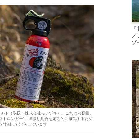
「
ノ
ゾ
ールト（取扱：株式会社モチヅキ）。これは内容量、
ストロンガー”。※減り具合を定期的に確認するため
を計測して記入しています