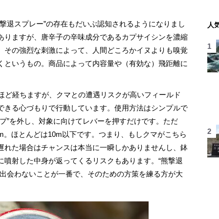
撃退スプレー”の存在もだいぶ認知されるようになりまし
人
ありますが、唐辛子の辛味成分であるカプサイシンを濃縮
。その強烈な刺激によって、人間どころかイヌよりも嗅覚
くというもの。商品によって内容量や（有効な）飛距離に
ほど経ちますが、クマとの遭遇リスクが高いフィールド
できる心づもりで行動しています。使用方法はシンプルで
ップ”を外し、対象に向けてレバーを押すだけです。ただ
m。ほとんどは10m以下です。つまり、もしクマがこちら
遅れた場合はチャンスは本当に一瞬しかありませんし、鉢
に噴射した中身が返ってくるリスクもあります。“熊撃退
に出会わないことが一番で、そのための方策を練る方が大