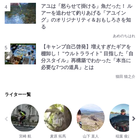
アユは「怒らせて掛ける」魚だった！ ル
アーを追わせて釣りあげる「アユイン
グ」のオリジナリティ＆おもしろさを知
る
あめのちはれ
【キャンプ自己啓発】増えすぎたギアを
棚卸し！ “ウルトラライト” 目指した「自
分スタイル」再構築でわかった「本当に
必要な7つの道具」とは
猫田 猫之介
ライター一覧
宮崎 航
麦原 拓馬
山下 直人
稲葉 俊彦