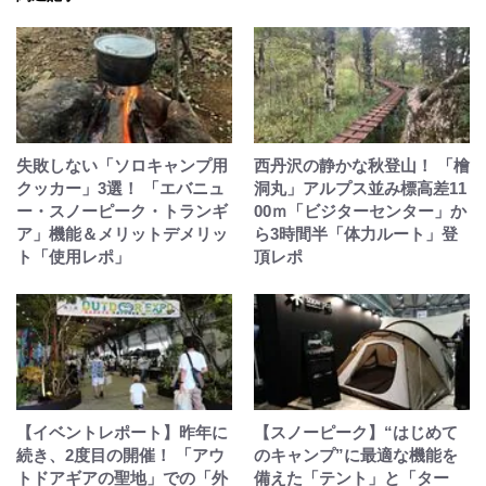
失敗しない「ソロキャンプ用
西丹沢の静かな秋登山！ 「檜
クッカー」3選！ 「エバニュ
洞丸」アルプス並み標高差11
ー・スノーピーク・トランギ
00ｍ「ビジターセンター」か
ア」機能＆メリットデメリッ
ら3時間半「体力ルート」登
ト「使用レポ」
頂レポ
【イベントレポート】昨年に
【スノーピーク】“はじめて
続き、2度目の開催！ 「アウ
のキャンプ”に最適な機能を
トドアギアの聖地」での「外
備えた「テント」と「ター