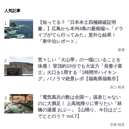
人気記事
【知ってる？「日本本土四極踏破証明
書」】広島から本州4島の最南端へ「ドラ
イブがてら行ってみた」意外な結果！
「車中泊レポート」
菱優
荒々しい「火山帯」の一端にいることを
体感！ 登頂約10分でも大迫力「吾妻小富
士」火口を1周する「1時間半ハイキン
グ」パノラマ絶景レポ【福島県福島市】
辰口 稚菜
「電気風呂の数は全国一」温泉じゃない
のに大満足！ 上高地帰りに寄りたい「林
檎の湯屋 おぶ～」【山帰り、今日はどこ
でととのう？ vol.7】
芝崎 樹里