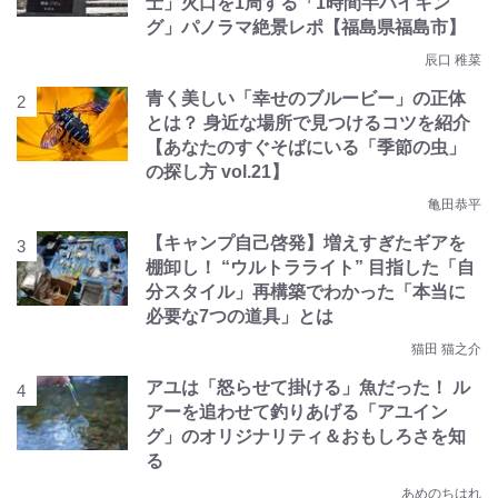
士」火口を1周する「1時間半ハイキン
グ」パノラマ絶景レポ【福島県福島市】
辰口 稚菜
青く美しい「幸せのブルービー」の正体
とは？ 身近な場所で見つけるコツを紹介
【あなたのすぐそばにいる「季節の虫」
の探し方 vol.21】
亀田恭平
【キャンプ自己啓発】増えすぎたギアを
棚卸し！ “ウルトラライト” 目指した「自
分スタイル」再構築でわかった「本当に
必要な7つの道具」とは
猫田 猫之介
アユは「怒らせて掛ける」魚だった！ ル
アーを追わせて釣りあげる「アユイン
グ」のオリジナリティ＆おもしろさを知
る
あめのちはれ