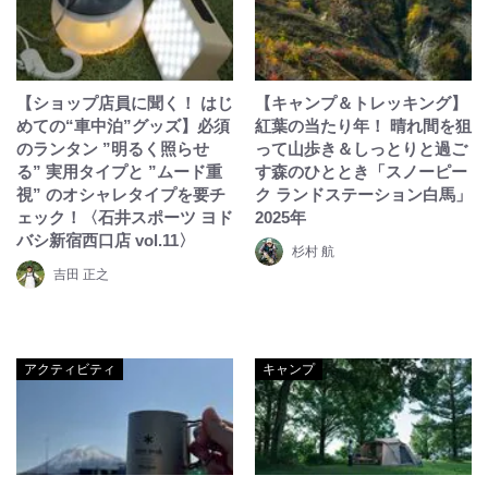
【ショップ店員に聞く！ はじ
【キャンプ＆トレッキング】
めての“車中泊”グッズ】必須
紅葉の当たり年！ 晴れ間を狙
のランタン ”明るく照らせ
って山歩き＆しっとりと過ご
る” 実用タイプと ”ムード重
す森のひととき「スノーピー
視” のオシャレタイプを要チ
ク ランドステーション白馬」
ェック！〈石井スポーツ ヨド
2025年
バシ新宿西口店 vol.11〉
杉村 航
吉田 正之
アクティビティ
キャンプ