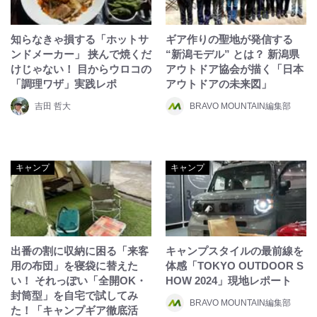
知らなきゃ損する「ホットサ
ギア作りの聖地が発信する
ンドメーカー」 挟んで焼くだ
“新潟モデル” とは？ 新潟県
けじゃない！ 目からウロコの
アウトドア協会が描く「日本
「調理ワザ」実践レポ
アウトドアの未来図」
吉田 哲大
BRAVO MOUNTAIN編集部
キャンプ
キャンプ
出番の割に収納に困る「来客
キャンプスタイルの最前線を
用の布団」を寝袋に替えた
体感「TOKYO OUTDOOR S
い！ それっぽい「全開OK・
HOW 2024」現地レポート
封筒型」を自宅で試してみ
BRAVO MOUNTAIN編集部
た！「キャンプギア徹底活