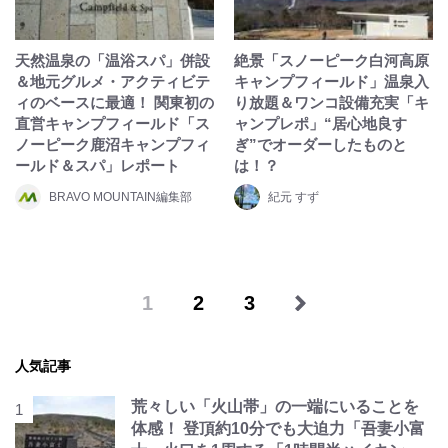
天然温泉の「温浴スパ」併設
絶景「スノーピーク白河高原
＆地元グルメ・アクティビテ
キャンプフィールド」温泉入
ィのベースに最適！ 関東初の
り放題＆ワンコ設備充実「キ
直営キャンプフィールド「ス
ャンプレポ」“居心地良す
ノーピーク鹿沼キャンプフィ
ぎ”でオーダーしたものと
ールド＆スパ」レポート
は！？
BRAVO MOUNTAIN編集部
紀元 すず
1
2
3
人気記事
荒々しい「火山帯」の一端にいることを
体感！ 登頂約10分でも大迫力「吾妻小富