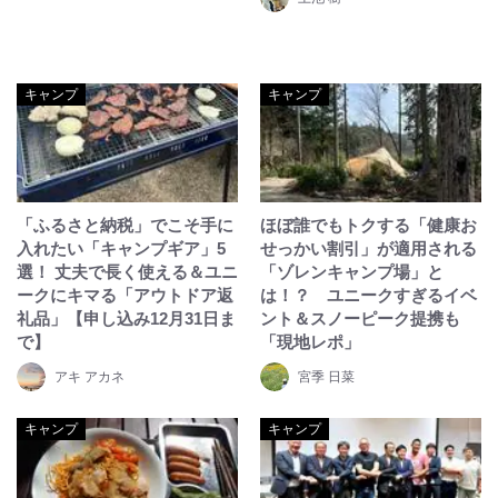
キャンプ
キャンプ
「ふるさと納税」でこそ手に
ほぼ誰でもトクする「健康お
入れたい「キャンプギア」5
せっかい割引」が適用される
選！ 丈夫で長く使える＆ユニ
「ゾレンキャンプ場」と
ークにキマる「アウトドア返
は！？ ユニークすぎるイベ
礼品」【申し込み12月31日ま
ント＆スノーピーク提携も
で】
「現地レポ」
アキ アカネ
宮季 日菜
キャンプ
キャンプ