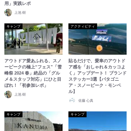
用」実践レポ
上池 樹
キャンプ
アクティビティ
アウトドア愛あふれる、スノ
貼るだけで、愛車のアウトド
ーピークの極上“フェス”「雪
ア感を「おしゃれ＆カッコよ
峰祭 2024 春」絶品の「グル
く」アップデート！ ブランド
メ＆スタッフ対応」にひと目
ステッカー3選【パタゴニ
ぼれ！「初参加レポ」
ア・スノーピーク・モンベ
ル】
上池 樹
佐藤 心真
キャンプ
キャンプ