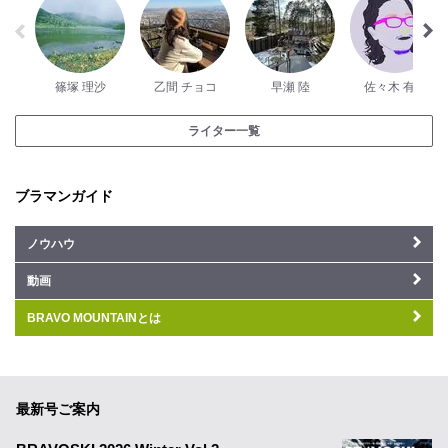
篠塚 理沙
乙間 チョコ
早瀬 陸
佐々木 有介
ライター一覧
ブラマンガイド
ノウハウ
動画
BRAVO MOUNTAINとは
最新号ご案内