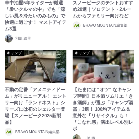
車中泊歴5年ライターが厳選
スノーピークのテントおすす
「暑いクルマの中」でも「涼
め20選｜ソロテント・2ルー
しい風＆冷たいのみもの」で
ムからファミリー向けなど
快適に過ごす！ マストアイテ
BRAVO MOUNTAIN編集部
ム3選
別部 絵里
キャンプ
キャンプ
不動の定番「アメニティドー
【たまには “オツ” なキャン
ム」がリニューアル！ エント
プ時間】日本酒ソムリエ「き
リー向け「ランドネスト」シ
き酒師」が選ぶ「キャンプ酒
リーズには初のシェルター登
器」3選！ 100均アイテム＆
場【スノーピーク2025新製
意外な「リサイクル」も！
品】
「こなれ感」演出レベル別レ
ポ
BRAVO MOUNTAIN編集部
上池 樹