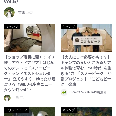
vol.5〉
吉田 正之
キャンプ
キャンプ
【ショップ店員に聞く！ イチ
【大人にこそ必要かも！？】
推しアウトドアギア】はじめ
キャンプの良いところ＆リア
てのテントに「スノーピー
ル体験で育む、“AI時代”を生
ク・ランドネストシェルタ
きる“力”「スノーピーク」が
ー」 立てやすく、ゆったり過
新プロジェクト「こどもピー
ごせる〈WILD-1多摩ニュー
ク」発表
タウン店 vol.1〉
BRAVO MOUNTAIN編集部
吉田 正之
アクティビティ
キャンプ