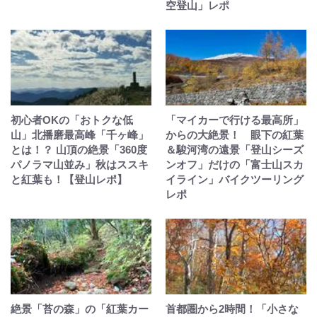
空登山」レポ
初心者OKの「おトクな低
「マイカーで行ける最高所」
山」北播磨最高峰「千ヶ峰」
からの大絶景！ 眼下の紅葉
とは！？ 山頂の絶景「360度
＆駿河湾の遠景「登山シーズ
パノラマ山並み」秋はススキ
ンオフ」だけの「富士山スカ
と紅葉も！【登山レポ】
イライン」バイクツーリング
レポ
絶景「苔の森」の「紅葉カー
首都圏から2時間！「小さな