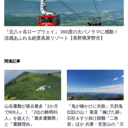
PR
「北八ヶ岳ロープウェイ」 360度の大パノラマに感動！
涼感あふれる絶景高原リゾート【長野県茅野市】
関連記事
山岳遭難が過去最多「2か月
「鬼が橋かけに失敗」天邪鬼
で809人」！ 「2位の静岡85
伝説の山！ 垂直「橋げた跡」
人」を超えた「最多遭難県」
石柱＆すり抜け困難「二枚
と「遭難理由」
岩」ほか 兵庫・笠形山の「天