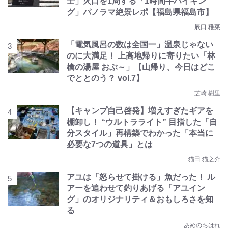
士」火口を1周する「1時間半ハイキン
グ」パノラマ絶景レポ【福島県福島市】
辰口 稚菜
「電気風呂の数は全国一」温泉じゃない
のに大満足！ 上高地帰りに寄りたい「林
檎の湯屋 おぶ～」【山帰り、今日はどこ
でととのう？ vol.7】
芝崎 樹里
【キャンプ自己啓発】増えすぎたギアを
棚卸し！ “ウルトラライト” 目指した「自
分スタイル」再構築でわかった「本当に
必要な7つの道具」とは
猫田 猫之介
アユは「怒らせて掛ける」魚だった！ ル
アーを追わせて釣りあげる「アユイン
グ」のオリジナリティ＆おもしろさを知
る
あめのちはれ