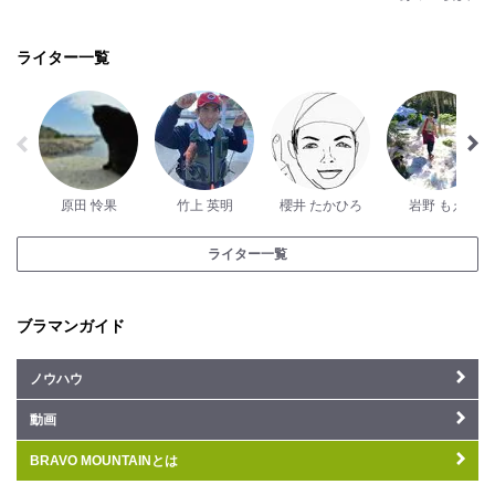
ライター一覧
原田 怜果
竹上 英明
櫻井 たかひろ
岩野 もえ
ライター一覧
ブラマンガイド
ノウハウ
動画
BRAVO MOUNTAINとは