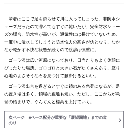
筆者はここで足を滑らせて川に入ってしまった。非防水シ
ューズだったので濡れてもすぐに乾いたが、完全防水シュー
ズの場合、防水性が高いが、通気性には長けていないため、
一度中に浸水してしまうと防水性力の高さが仇となり、なか
なか乾かず不快な状態が続くので渡渉は慎重に。
ゴーラ沢は広い河原になっており、日当たりもよく休憩に
ぴったりな場所。ゴロゴロと大きい石がたくさんあり、座り
心地のよさそうな石を見つけて腰掛けるといい。
ゴーラ沢出合を過ぎるとすぐに鎖のある急登になるが、足
の置き場は多く、鎖場の距離も短い。ただし、ここからが急
登の始まりで、ぐんぐんと標高を上げていく。
次ページ ■ペース配分が重要な「展望園地」までの道
のり