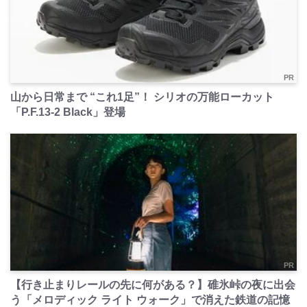
PR
山から日常まで “これ1足”！ シリオの万能ローカット
「P.F.13-2 Black」登場
PR
【行き止まりレールの先に何がある？】碓氷峠の夜に出会
う「メロディック ライト ウォーク」で消えた鉄道の記憶