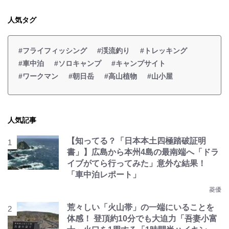
人気タグ
#フライフィッシング
#渓流釣り
#トレッキング
#車中泊
#ソロキャンプ
#キャンプサイト
#ワークマン
#朝日岳
#高山植物
#山小屋
人気記事
【知ってる？「日本本土四極踏破証明
書」】広島から本州4島の最南端へ「ドラ
イブがてら行ってみた」意外な結果！
「車中泊レポート」
菱優
荒々しい「火山帯」の一端にいることを
体感！ 登頂約10分でも大迫力「吾妻小富