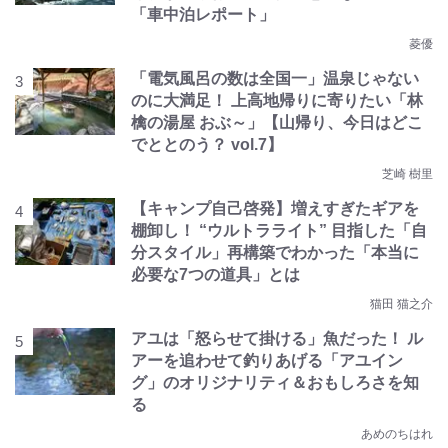
「車中泊レポート」
菱優
「電気風呂の数は全国一」温泉じゃない
のに大満足！ 上高地帰りに寄りたい「林
檎の湯屋 おぶ～」【山帰り、今日はどこ
でととのう？ vol.7】
芝崎 樹里
【キャンプ自己啓発】増えすぎたギアを
棚卸し！ “ウルトラライト” 目指した「自
分スタイル」再構築でわかった「本当に
必要な7つの道具」とは
猫田 猫之介
アユは「怒らせて掛ける」魚だった！ ル
アーを追わせて釣りあげる「アユイン
グ」のオリジナリティ＆おもしろさを知
る
あめのちはれ