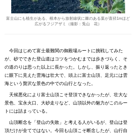
富士山にも植生がある、根本から放射線状に棘のある葉が直径1mほど
広がるフジアザミ（撮影：兎山 花）
今回はじめて富士最難関の御殿場ルートに挑戦してみた
が、砂でできた登山道はコツをつかむまでは歩きづらく、そ
の道のりは思った以上に長かった。しかし、振り返ったとき
に眼下に見えた雲海は壮大で、頭上に富士山頂、足元には雲
海という贅沢な景色の中での山行となった。
天候悪化により富士山頂こそ登頂できなかったが、壮大な
景色、宝永火口、大砂走りなど、山頂以外の魅力がこのルー
トには詰まっている。
山頂断念を「登山の失敗」と考える人がいるが、登山は登
頂だけが全てではない。今回も山頂こそ断念したが、山行自