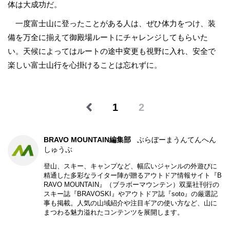
体は大成功だ。
一度富士山に登ったことがある人は、ぜひ体力をつけ、装
備を万全に揃えて御殿場ルートにチャレンジしてもらいた
い。天候によってはルートの途中変更も視野に入れ、安全で
楽しい富士山行を心掛けることは忘れずに。
1
2
BRAVO MOUNTAIN編集部
ぶらぼーまうんてんへん
しゅうぶ
登山、スキー、キャンプなど、幅広いジャンルの外遊びに
精通した多彩なライター陣が贈るアウトドア情報サイト『B
RAVO MOUNTAIN』（ブラボーマウンテン）双葉社刊行の
スキー誌『BRAVOSKI』やアウトドア誌『soto』の厳選記
事も掲載。人気の山域紹介や注目ギアの使い方など、山に
まつわる魅力溢れたコンテンツを展開します。