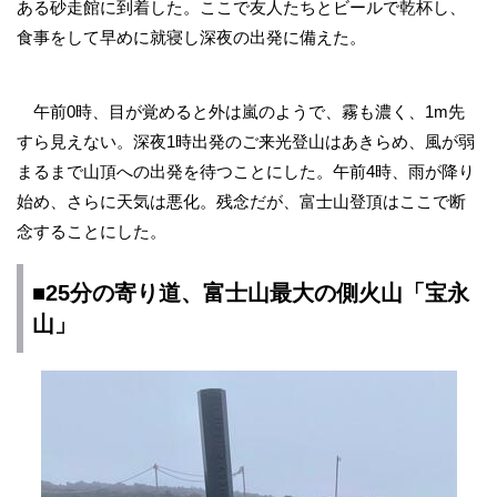
ある砂走館に到着した。ここで友人たちとビールで乾杯し、
食事をして早めに就寝し深夜の出発に備えた。
午前0時、目が覚めると外は嵐のようで、霧も濃く、1m先
すら見えない。深夜1時出発のご来光登山はあきらめ、風が弱
まるまで山頂への出発を待つことにした。午前4時、雨が降り
始め、さらに天気は悪化。残念だが、富士山登頂はここで断
念することにした。
■25分の寄り道、富士山最大の側火山「宝永
山」