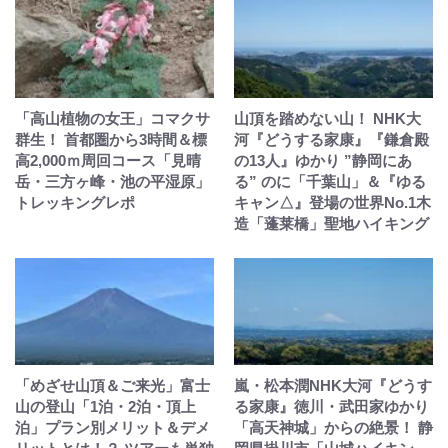
「高山植物の女王」コマクサ
山頂を踏めない山！ NHK大
群生！ 首都圏から3時間＆標
河『どうする家康』『鎌倉殿
高2,000ｍ周回コース「見晴
の13人』ゆかり ”静岡にあ
岳・三方ヶ峰・池の平湿原」
る” のに「千葉山」＆『ゆる
トレッキングレポ
キャン△』登場の世界No.1木
造「蓬莱橋」聖地ハイキング
「めざせ山頂＆ご来光」富士
嵐・松本潤NHK大河『どうす
山の登山「1泊・2泊・頂上
る家康』徳川・武田家ゆかり
泊」プラン別メリット＆デメ
「高天神城」からの絶景！ 静