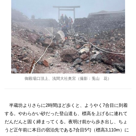
御殿場口頂上、浅間大社奥宮（撮影：兎山 花）
半蔵坊よりさらに2時間ほど歩くと、ようやく7合目に到着
する。やわらかい砂だった登山道も、標高を上げるに連れて
だんだんと固く締まってくる。夜明け前から歩き出し、ちょ
うど正午前に本日の宿泊先である7合目5勺（標高3,110m）に