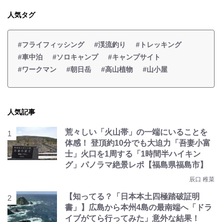
人気タグ
#フライフィッシング
#渓流釣り
#トレッキング
#車中泊
#ソロキャンプ
#キャンプサイト
#ワークマン
#朝日岳
#高山植物
#山小屋
人気記事
荒々しい「火山帯」の一端にいることを
体感！ 登頂約10分でも大迫力「吾妻小富
士」火口を1周する「1時間半ハイキン
グ」パノラマ絶景レポ【福島県福島市】
辰口 稚菜
【知ってる？「日本本土四極踏破証明
書」】広島から本州4島の最南端へ「ドラ
イブがてら行ってみた」意外な結果！