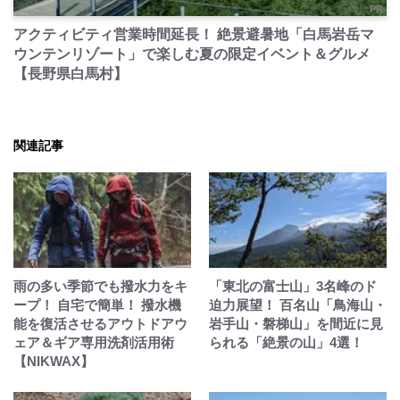
PR
アクティビティ営業時間延長！ 絶景避暑地「白馬岩岳マ
ウンテンリゾート」で楽しむ夏の限定イベント＆グルメ
【長野県白馬村】
関連記事
雨の多い季節でも撥水力をキ
「東北の富士山」3名峰のド
ープ！ 自宅で簡単！ 撥水機
迫力展望！ 百名山「鳥海山・
能を復活させるアウトドアウ
岩手山・磐梯山」を間近に見
ェア＆ギア専用洗剤活用術
られる「絶景の山」4選！
【NIKWAX】