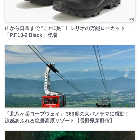
PR
山から日常まで “これ1足”！ シリオの万能ローカット
「P.F.13-2 Black」登場
PR
「北八ヶ岳ロープウェイ」 360度の大パノラマに感動！
涼感あふれる絶景高原リゾート【長野県茅野市】