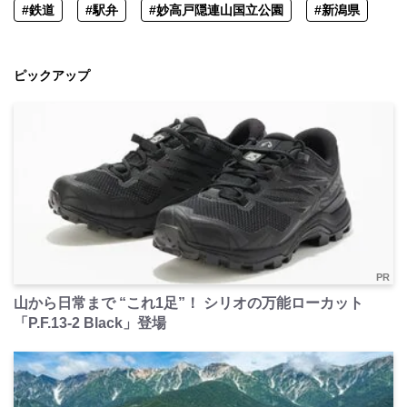
#鉄道
#駅弁
#妙高戸隠連山国立公園
#新潟県
ピックアップ
PR
山から日常まで “これ1足”！ シリオの万能ローカット
「P.F.13-2 Black」登場