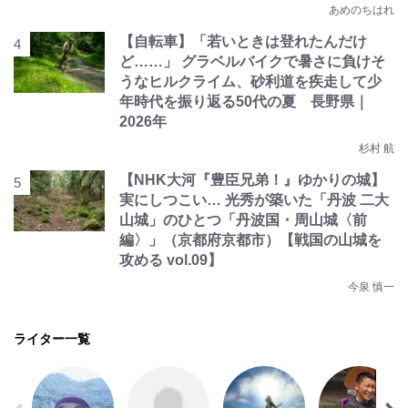
あめのちはれ
【自転車】「若いときは登れたんだけ
ど……」 グラベルバイクで暑さに負けそ
うなヒルクライム、砂利道を疾走して少
年時代を振り返る50代の夏 長野県｜
2026年
杉村 航
【NHK大河『豊臣兄弟！』ゆかりの城】
実にしつこい… 光秀が築いた「丹波 二大
山城」のひとつ「丹波国・周山城〈前
編〉」（京都府京都市）【戦国の山城を
攻める vol.09】
今泉 慎一
ライター一覧