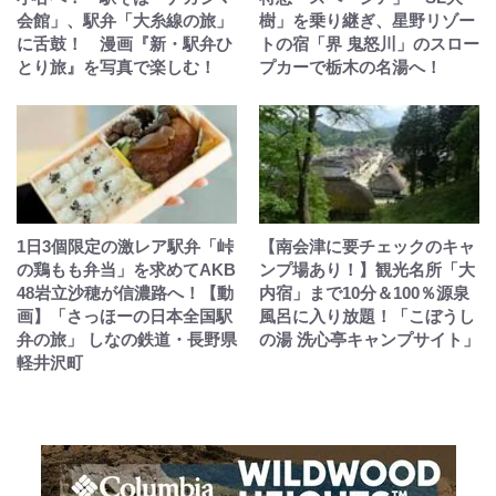
会館」、駅弁「大糸線の旅」
樹」を乗り継ぎ、星野リゾー
に舌鼓！ 漫画『新・駅弁ひ
トの宿「界 鬼怒川」のスロー
とり旅』を写真で楽しむ！
プカーで栃木の名湯へ！
1日3個限定の激レア駅弁「峠
【南会津に要チェックのキャ
の鶏もも弁当」を求めてAKB
ンプ場あり！】観光名所「大
48岩立沙穂が信濃路へ！【動
内宿」まで10分＆100％源泉
画】「さっほーの日本全国駅
風呂に入り放題！「こぼうし
弁の旅」 しなの鉄道・長野県
の湯 洗心亭キャンプサイト」
軽井沢町