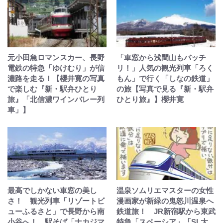
元小田急ロマンスカー、長野
「車窓から浅間山もバッチ
電鉄の特急「ゆけむり」が信
リ！」人気の観光列車「ろく
濃路を走る！【櫻井寛の写真
もん」で行く「しなの鉄道」
で楽しむ『新・駅弁ひとり
の旅【写真で見る『新・駅弁
旅』「北信濃ワインバレー列
ひとり旅』】櫻井寛
車」】
最高でしかない車窓の美し
温泉ソムリエマスターの女性
さ！ 観光列車「リゾートビ
漫画家が新緑の鬼怒川温泉へ
ューふるさと」で長野から南
鉄道旅！ JR新宿駅から東武
小谷へ！ 駅そば「ナカジマ
特急「スペーシア」「SL大