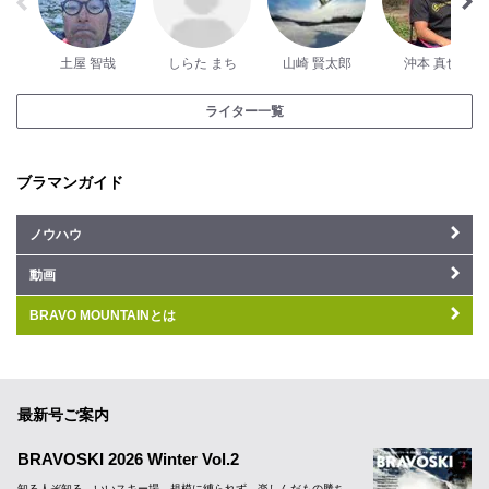
土屋 智哉
しらた まち
山崎 賢太郎
沖本 真也
ライター一覧
ブラマンガイド
ノウハウ
動画
BRAVO MOUNTAINとは
最新号ご案内
BRAVOSKI 2026 Winter Vol.2
知る人ぞ知る、いいスキー場。規模に縛られず、楽しんだもの勝ち