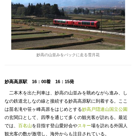
妙高の山並みをバックに走る雪月花
妙高高原駅 16：00着 16：15発
二本木を出た列車は、妙高の山並みを眺めながら進み、し
なの鉄道北しなの線と接続する妙高高原駅に到着する。ここ
は苗名滝や笹ヶ峰高原をはじめとする
妙高戸隠連山国立公園
の玄関口として、四季を通じて多くの観光客が訪れる。最近
では、
百名山
を目指す登山愛好会や
スキー
場を訪れる外国人
観光客の数が激増し、海外からも注目されている。