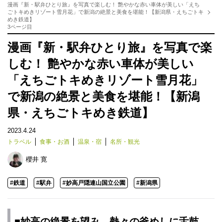
漫画『新・駅弁ひとり旅』を写真で楽しむ！ 艶やかな赤い車体が美しい「えち
ごトキめきリゾート雪月花」で新潟の絶景と美食を堪能！【新潟県・えちごトキ
めき鉄道】
3ページ目
漫画『新・駅弁ひとり旅』を写真で楽
しむ！ 艶やかな赤い車体が美しい
「えちごトキめきリゾート雪月花」
で新潟の絶景と美食を堪能！【新潟
県・えちごトキめき鉄道】
2023.4.24
トラベル
食事・お酒
温泉・宿
名所・観光
櫻井 寛
#鉄道
#駅弁
#妙高戸隠連山国立公園
#新潟県
■妙高の絶景を望み、熱々の釜めしに舌鼓