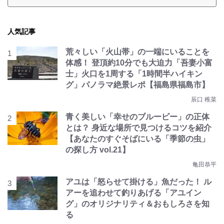
人気記事
荒々しい「火山帯」の一端にいることを
体感！ 登頂約10分でも大迫力「吾妻小富
士」火口を1周する「1時間半ハイキン
グ」パノラマ絶景レポ【福島県福島市】
辰口 稚菜
青く美しい「幸せのブルービー」の正体
とは？ 身近な場所で見つけるコツを紹介
【あなたのすぐそばにいる「季節の虫」
の探し方 vol.21】
亀田恭平
アユは「怒らせて掛ける」魚だった！ ル
アーを追わせて釣りあげる「アユイン
グ」のオリジナリティ＆おもしろさを知
る