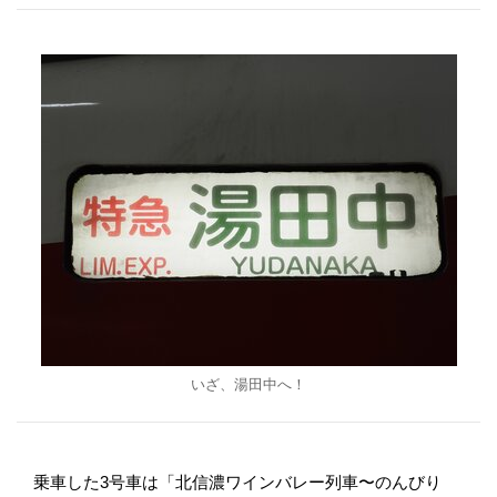
いざ、湯田中へ！
乗車した3号車は「北信濃ワインバレー列車〜のんびり