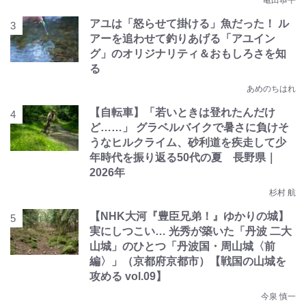
亀田恭平
アユは「怒らせて掛ける」魚だった！ ル
アーを追わせて釣りあげる「アユイン
グ」のオリジナリティ＆おもしろさを知
る
あめのちはれ
【自転車】「若いときは登れたんだけ
ど……」 グラベルバイクで暑さに負けそ
うなヒルクライム、砂利道を疾走して少
年時代を振り返る50代の夏 長野県｜
2026年
杉村 航
【NHK大河『豊臣兄弟！』ゆかりの城】
実にしつこい… 光秀が築いた「丹波 二大
山城」のひとつ「丹波国・周山城〈前
編〉」（京都府京都市）【戦国の山城を
攻める vol.09】
今泉 慎一