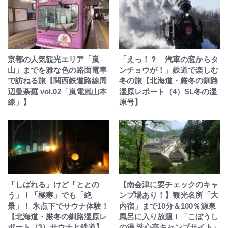
京都の人気観光エリア「嵐
「えっ！？ 汽車の窓からタ
山」までを雅な色の路面電車
ンチョウが！」鉄道で楽しむ
で訪ねる旅【関西鉄道路線周
冬の旅【北海道・厳冬の釧路
辺曼荼羅 vol.02「嵐電嵐山本
湿原レポート（4）SL冬の湿
線」】
原号】
「しばれる」けど「ととの
【南会津に要チェックのキャ
う」！「極寒」でも「絶
ンプ場あり！】観光名所「大
景」！ 氷点下でサウナ体験！
内宿」まで10分＆100％源泉
【北海道・厳冬の釧路湿原レ
風呂に入り放題！「こぼうし
ポート（3）サウナと鉄道】
の湯 洗心亭キャンプサイト」