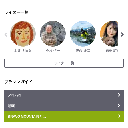
ライター一覧
土井 明日菜
今泉 慎一
伊藤 達哉
東樹 詩織
ライター一覧
ブラマンガイド
ノウハウ
動画
BRAVO MOUNTAINとは