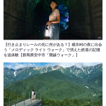
PR
【行き止まりレールの先に何がある？】碓氷峠の夜に出会
う「メロディック ライト ウォーク」で消えた鉄道の記憶
を追体験【群馬県安中市「廃線ウォーク」】