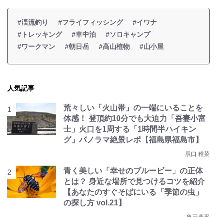
#渓流釣り
#フライフィッシング
#イワナ
#トレッキング
#車中泊
#ソロキャンプ
#ワークマン
#朝日岳
#高山植物
#山小屋
人気記事
荒々しい「火山帯」の一端にいることを
体感！ 登頂約10分でも大迫力「吾妻小富
士」火口を1周する「1時間半ハイキン
グ」パノラマ絶景レポ【福島県福島市】
辰口 稚菜
青く美しい「幸せのブルービー」の正体
とは？ 身近な場所で見つけるコツを紹介
【あなたのすぐそばにいる「季節の虫」
の探し方 vol.21】