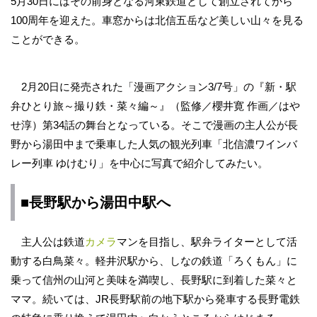
5月30日にはその前身となる河東鉄道として創立されてから
100周年を迎えた。車窓からは北信五岳など美しい山々を見る
ことができる。
2月20日に発売された
「漫画アクション3/7号」の『新・駅
弁ひとり旅～撮り鉄・菜々編～』（監修／櫻井寛 作画／はや
せ淳）第34話の舞台となっている。
そこで漫画の主人公が長
野から湯田中まで乗車した人気の観光列車「北信濃ワインバ
レー列車 ゆけむり」を中心に写真で紹介してみたい。
■長野駅から湯田中駅へ
主人公は鉄道
カメラ
マンを目指し、駅弁ライターとして活
動する白鳥菜々。軽井沢駅から、しなの鉄道「ろくもん」に
乗って信州の山河と美味を満喫し、長野駅に到着した菜々と
ママ。続いては、JR長野駅前の地下駅から発車する長野電鉄