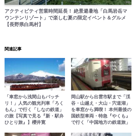
PR
アクティビティ営業時間延長！ 絶景避暑地「白馬岩岳マ
ウンテンリゾート」で楽しむ夏の限定イベント＆グルメ
【長野県白馬村】
関連記事
「車窓から浅間山もバッチ
岡山駅から出雲市駅まで「渓
リ！」人気の観光列車「ろく
谷・山越え・大山・宍道湖」
もん」で行く「しなの鉄道」
を車窓から満喫！ 本州最後の
の旅【写真で見る『新・駅弁
国鉄型車両・特急『やくも』
ひとり旅』】櫻井寛
で行く「中国地方の鉄道旅」