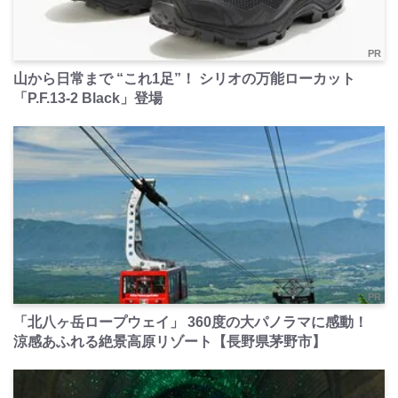
PR
山から日常まで “これ1足”！ シリオの万能ローカット
「P.F.13-2 Black」登場
PR
「北八ヶ岳ロープウェイ」 360度の大パノラマに感動！
涼感あふれる絶景高原リゾート【長野県茅野市】