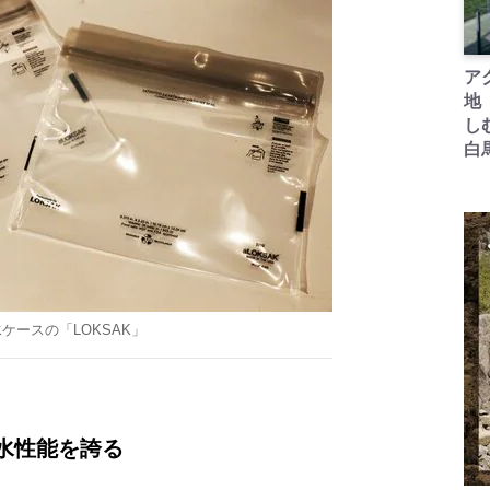
ア
地
し
白
ケースの「LOKSAK」
防水性能を誇る