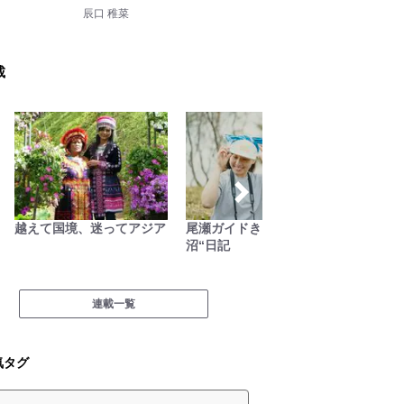
辰口 稚菜
載
越えて国境、迷ってアジア
尾瀬ガイドきららの“おぜ
山の天
沼“日記
連載一覧
気タグ