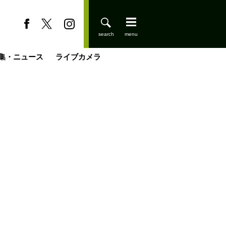
集・ニュース
ライブカメラ
缶たん”CAN”P料理
小屋を興して
国の街角で
ーのネパール移住見聞録「Like a Rolling Stone」
具＆技術研究所
きららの“おぜ沼“日記
山小屋はじめます
煎して走る男
載
スキー場
登りはじめました
山小屋