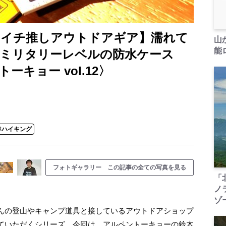
 イチ推しアウトドアギア】濡れて
山
能ロ
 ミリタリーレベルの防水ケース
ーキョー vol.12〉
#ハイキング
フォトギャラリー この記事の全ての写真を見る
「
ノ
ゾ
んの登山やキャンプ道具と接しているアウトドアショップ
ていただくシリーズ。今回は、アルペントーキョーの鈴木