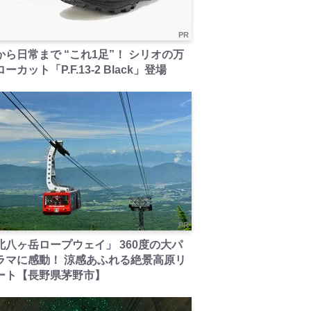
PR
から日常まで “これ1足”！ シリオの万
ーカット「P.F.13-2 Black」登場
PR
北八ヶ岳ロープウェイ」 360度の大パ
ラマに感動！ 涼感あふれる絶景高原リ
ート【長野県茅野市】