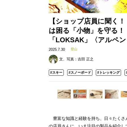
【ショップ店員に聞く！
は困る「小物」を守る！
「LOKSAK」〈アルペント
登山
2025.7.30
文、写真：
吉田 正之
#スキー
#スノーボード
#トレッキング
豊富な知識と経験を持ち、日々たくさ
の店員さんに、いま注目の製品を紹介し