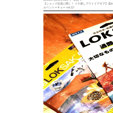
【ショップ店員に聞く！ イチ推しアウトドアギア】濡れ
ルペントーキョー vol.12〉