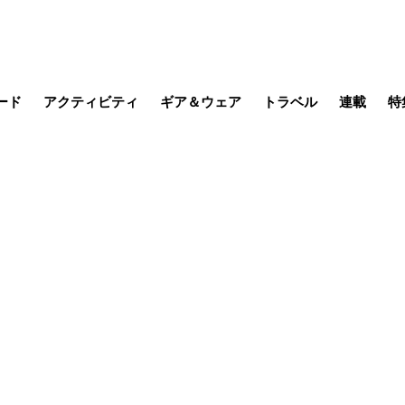
ード
アクティビティ
ギア＆ウェア
トラベル
連載
特
メラ
MTB
写真・動画
その他アクティビティ
キャンプ
スノー
その他
温泉・宿
名所・観光
缶詰博士の
そこに山
ブーツの
季節の虫
日本人ハイカ
低山小道
尾瀬ガイド
わたし、
耕して焙
その他連
フィッシング
登山
食事・お酒
日本で山