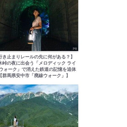
PR
行き止まりレールの先に何がある？】
氷峠の夜に出会う「メロディック ライ
 ウォーク」で消えた鉄道の記憶を追体
【群馬県安中市「廃線ウォーク」】