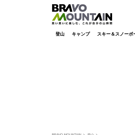
登山
キャンプ
スキー＆スノーボ
山小屋泊
山小屋ライブカメラ
テント泊
雪山
低山
山ご飯
その他登山
焚き火
その他キャンプ
スキー場ライブカ
バックカントリー
日帰り
キャンプ飯
スキー場
BRAVO MOUNTAIN
登山