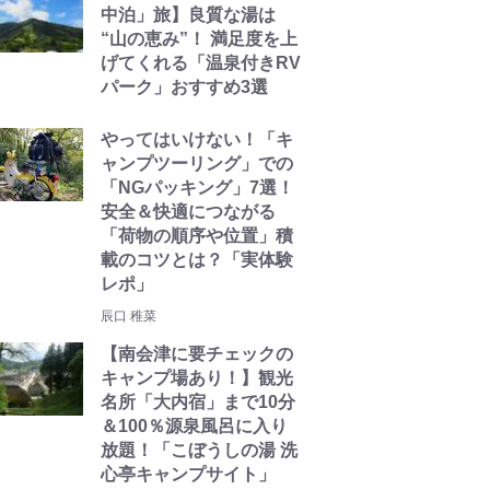
中泊」旅】良質な湯は
“山の恵み”！ 満足度を上
げてくれる「温泉付きRV
パーク」おすすめ3選
やってはいけない！「キ
ャンプツーリング」での
「NGパッキング」7選！
安全＆快適につながる
「荷物の順序や位置」積
載のコツとは？「実体験
レポ」
辰口 稚菜
【南会津に要チェックの
キャンプ場あり！】観光
名所「大内宿」まで10分
＆100％源泉風呂に入り
放題！「こぼうしの湯 洗
心亭キャンプサイト」