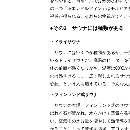
を冷やすと、日常生活では分泌されにく
の一つ「β-エンドルフィン」はモルヒ
福感が得られる。それらの物質がでるこ
●その3 サウナには種類がある
・ドライサウナ
サウナにはいくつか種類があるが、一
いるドライサウナだ。高温のヒーターを
体の前面が熱くなりがち。温度は80℃から
のは熱すぎる……。広く親しまれるサウ
心配」という人も増えている。そんな人
・フィンランド式サウナ
サウナの本場、フィンランド式のサウ
ばれる石が置かれ、水をかけて蒸気を発生
い。空気中の水分量を増やして熱伝導を
せることによって乾燥を防ぎ、アロマオ