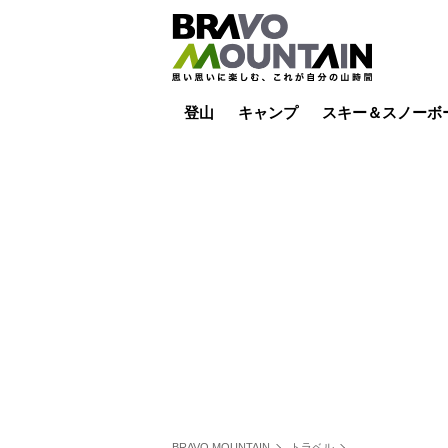
登山
キャンプ
スキー＆スノーボ
山小屋泊
山小屋ライブカメラ
テント泊
雪山
低山
山ご飯
その他登山
焚き火
その他キャンプ
スキー場ライブカ
バックカントリー
日帰り
キャンプ飯
スキー場
BRAVO MOUNTAIN
トラベル