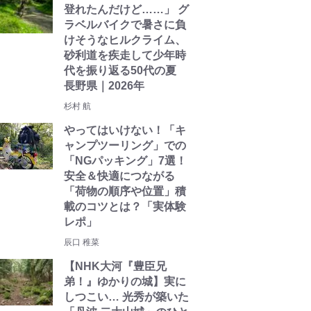
登れたんだけど……」 グ
ラベルバイクで暑さに負
けそうなヒルクライム、
砂利道を疾走して少年時
代を振り返る50代の夏
長野県｜2026年
杉村 航
やってはいけない！「キ
ャンプツーリング」での
「NGパッキング」7選！
安全＆快適につながる
「荷物の順序や位置」積
載のコツとは？「実体験
レポ」
辰口 稚菜
【NHK大河『豊臣兄
弟！』ゆかりの城】実に
しつこい… 光秀が築いた