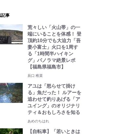
気記事
荒々しい「火山帯」の一
端にいることを体感！ 登
頂約10分でも大迫力「吾
妻小富士」火口を1周す
る「1時間半ハイキン
グ」パノラマ絶景レポ
【福島県福島市】
辰口 稚菜
アユは「怒らせて掛け
る」魚だった！ ルアーを
追わせて釣りあげる「ア
ユイング」のオリジナリ
ティ＆おもしろさを知る
あめのちはれ
【自転車】「若いときは