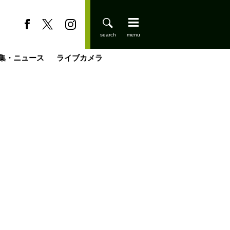
集・ニュース
ライブカメラ
登りはじめました
缶たん”CAN”P料理
小屋を興して
国の街角で
ーのネパール移住見聞録「Like a Rolling Stone」
具＆技術研究所
きららの“おぜ沼“日記
山小屋はじめます
煎して走る男
載
スキー場
山小屋