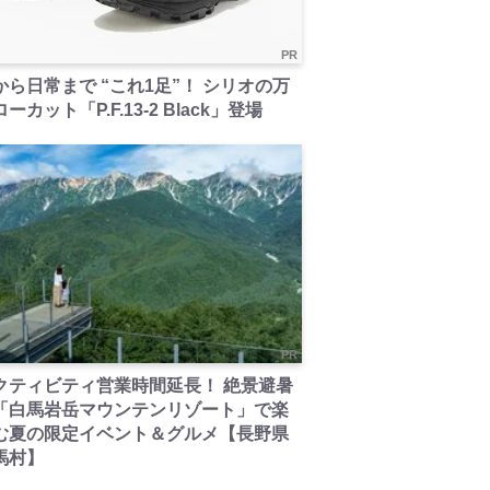
PR
から日常まで “これ1足”！ シリオの万
ーカット「P.F.13-2 Black」登場
PR
クティビティ営業時間延長！ 絶景避暑
「白馬岩岳マウンテンリゾート」で楽
む夏の限定イベント＆グルメ【長野県
馬村】