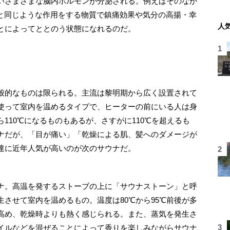
いさまざまな脳内ホルモンが分泌される。例えばそのなか
ネと同じような作用をする物質で鎮痛効果や気分の高揚・幸
人
とによってととのう状態になれるのだ。
般的なものは限られる。主流は黎明期から広く設置されて
使って室内を温めるタイプで、ヒーターの前にいる人は身
110℃になるものもあるが、さすがに110℃を超えるも
ナだが、「目が痛い」「乾燥による肌、髪へのダメージが
達に近年人気が高いのが次のサウナだ。
ナ。高温を発するストーブの上に「サウナストーン」と呼
させて室内を温めるもの。温度は80℃から95℃前後が多
高め、乾燥時よりも熱く感じられる。また、蒸気を発生さ
イルなどを混ぜることによって香りを楽しみながらサウナ