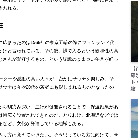
思われる。
在
広まったのは1965年の東京五輪の際にフィンランド代
かけと言われている。その後、裸で入るという親和性の高
じさんが愛好するもの、という認識のまま長い年月が経っ
【
碓
ーダーや感度の高い人々が、密かにサウナを楽しみ、そ
ト
サウナは今や20代の若者にも親しまれるものとなったの
験
から馴染み深い。血行が促進されることで、保温効果があ
は幅広く設置されてきたのだ。とりわけ、北海道などでは
るなど、文化が発達している地域もある。
入り方は覚えておきたい。そう思っている方に向けて、サ