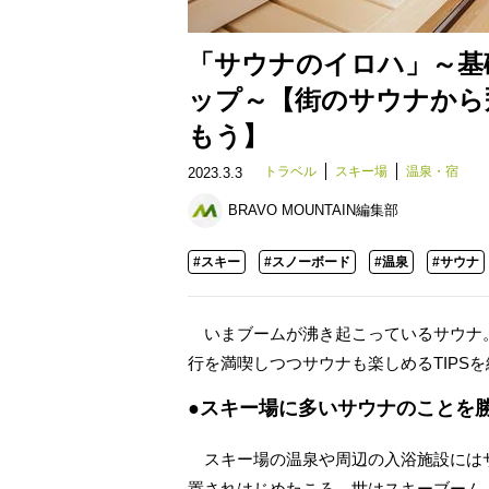
「サウナのイロハ」～基
ップ～【街のサウナから
もう】
トラベル
スキー場
温泉・宿
2023.3.3
BRAVO MOUNTAIN編集部
#スキー
#スノーボード
#温泉
#サウナ
いまブームが沸き起こっているサウナ
行を満喫しつつサウナも楽しめるTIPS
●スキー場に多いサウナのことを
スキー場の温泉や周辺の入浴施設にはサ
置されはじめたころ、世はスキーブーム