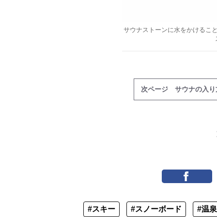
サウナストーンに水をかけるこ
次ページ サウナの入り
#スキー
#スノーボード
#温泉