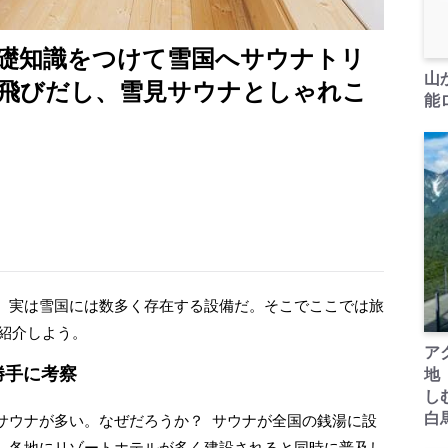
礎知識をつけて雪国へサウナトリ
山
飛びだし、雪見サウナとしゃれこ
能ロ
。実は雪国には数多く存在する設備だ。そこでここでは旅
を紹介しよう。
ア
勝手に考察
地
し
白
ウナが多い。なぜだろうか？ サウナが全国の銭湯に設
。各地にリゾートホテルが多く建設されると同時に普及し