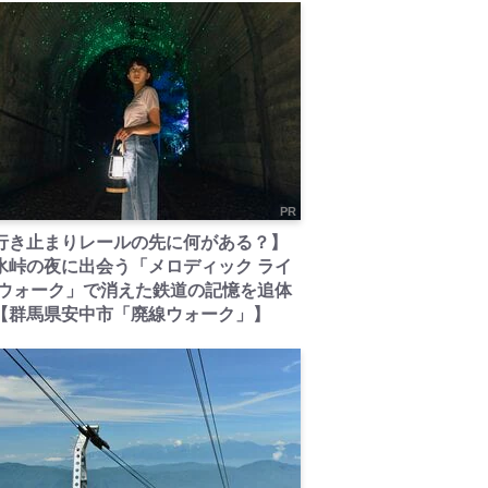
PR
行き止まりレールの先に何がある？】
氷峠の夜に出会う「メロディック ライ
 ウォーク」で消えた鉄道の記憶を追体
【群馬県安中市「廃線ウォーク」】