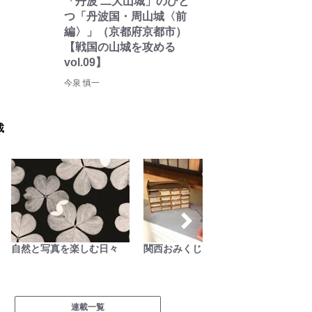
「丹波 二大山城」のひと
つ「丹波国・周山城〈前
編〉」（京都府京都市）
【戦国の山城を攻める
vol.09】
今泉 慎一
載
自然と写真を楽しむ日々
関西おみくじジャーニー
料理と
連載一覧