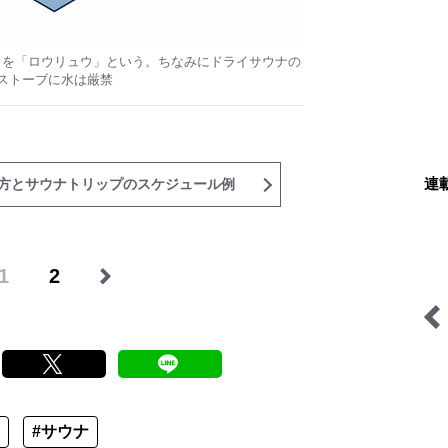
とを「ロウリュウ」という。ちなみにドライサウナの
ストーブに水は厳禁
連
方とサウナトリップのスケジュール例
1
2
今日も山旅気分
わたし、山小屋はじめます
#サウナ