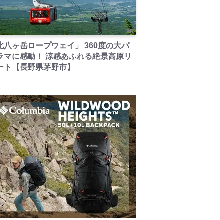
PR
北八ヶ岳ロープウェイ」 360度の大パ
ラマに感動！ 涼感あふれる絶景高原リ
ート【長野県茅野市】