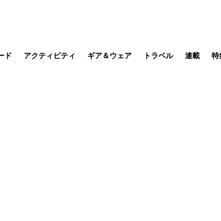
ード
アクティビティ
ギア＆ウェア
トラベル
連載
特
メラ
MTB
写真・動画
その他アクティビティ
キャンプ
スノー
その他
温泉・宿
名所・観光
日本で山
缶詰博士の
そこに山
ブーツの
日本人ハイカ
低山小道
尾瀬ガイド
わたし、
耕して焙
その他連
フィッシング
登山
食事・お酒
季節の虫