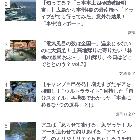
【知ってる？「日本本土四極踏破証明
書」】広島から本州4島の最南端へ「ドラ
イブがてら行ってみた」意外な結果！
「車中泊レポート」
菱優
「電気風呂の数は全国一」温泉じゃない
のに大満足！ 上高地帰りに寄りたい「林
檎の湯屋 おぶ～」【山帰り、今日はどこ
でととのう？ vol.7】
芝崎 樹里
【キャンプ自己啓発】増えすぎたギアを
棚卸し！ “ウルトラライト” 目指した「自
分スタイル」再構築でわかった「本当に
必要な7つの道具」とは
猫田 猫之介
アユは「怒らせて掛ける」魚だった！ ル
アーを追わせて釣りあげる「アユイン
グ」のオリジナリティ＆おもしろさを知