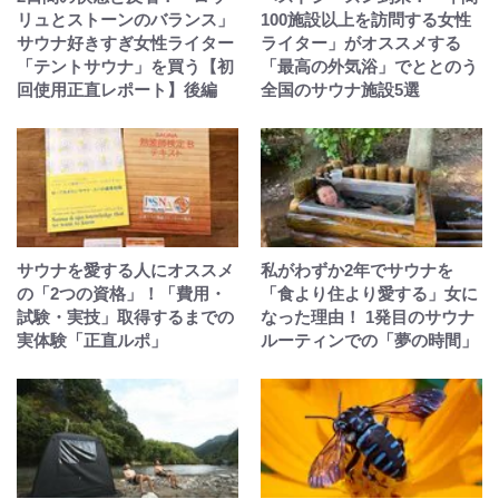
リュとストーンのバランス」
100施設以上を訪問する女性
サウナ好きすぎ女性ライター
ライター」がオススメする
「テントサウナ」を買う【初
「最高の外気浴」でととのう
回使用正直レポート】後編
全国のサウナ施設5選
サウナを愛する人にオススメ
私がわずか2年でサウナを
の「2つの資格」！「費用・
「食より住より愛する」女に
試験・実技」取得するまでの
なった理由！ 1発目のサウナ
実体験「正直ルポ」
ルーティンでの「夢の時間」