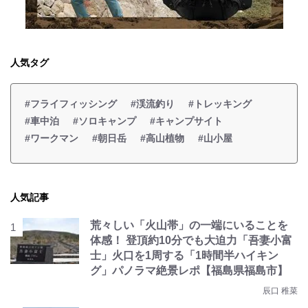
人気タグ
#フライフィッシング
#渓流釣り
#トレッキング
#車中泊
#ソロキャンプ
#キャンプサイト
#ワークマン
#朝日岳
#高山植物
#山小屋
人気記事
荒々しい「火山帯」の一端にいることを
体感！ 登頂約10分でも大迫力「吾妻小富
士」火口を1周する「1時間半ハイキン
グ」パノラマ絶景レポ【福島県福島市】
辰口 稚菜