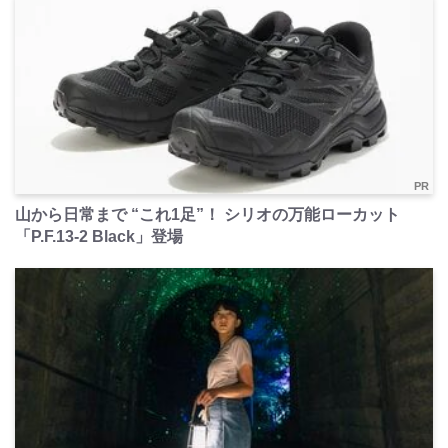
PR
山から日常まで “これ1足”！ シリオの万能ローカット
「P.F.13-2 Black」登場