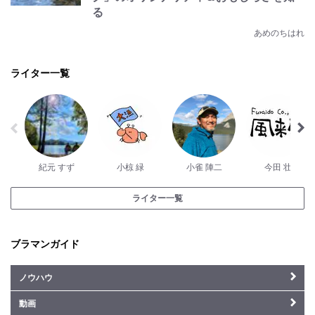
る
あめのちはれ
ライター一覧
紀元 すず
小椋 緑
小雀 陣二
今田 壮
ライター一覧
ブラマンガイド
ノウハウ
動画