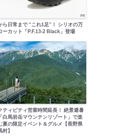
PR
から日常まで “これ1足”！ シリオの万
ーカット「P.F.13-2 Black」登場
PR
クティビティ営業時間延長！ 絶景避暑
「白馬岩岳マウンテンリゾート」で楽
む夏の限定イベント＆グルメ【長野県
馬村】