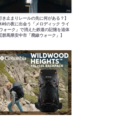
PR
行き止まりレールの先に何がある？】
氷峠の夜に出会う「メロディック ライ
 ウォーク」で消えた鉄道の記憶を追体
【群馬県安中市「廃線ウォーク」】