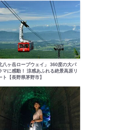
PR
北八ヶ岳ロープウェイ」 360度の大パ
ラマに感動！ 涼感あふれる絶景高原リ
ート【長野県茅野市】