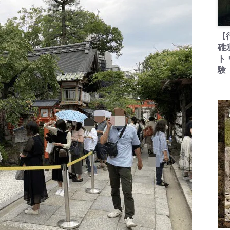
【
碓
ト
験