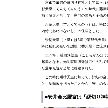
京都で最強の縁切り神社として知られ
智天皇（てんちてんのう）の時代に藤原
植え藤寺と号して、家門の隆昌と子孫の
崇徳天皇（すとくてんのう）は、特にこ
内侍（あわのないし）の住居とした。
崇徳天皇（上皇）は3歳で第75代天皇に
降に反乱の疑いで讃岐（香川県）に流さ
1177年、後白河法皇（ごしらかわほ
起源となる。光明院観勝寺は応仁の乱で荒
た蓮華光院が当地に移建された。
この時に崇徳天皇に加えて、讃岐の金
と、源頼政を祀ったことから「安井の金
■安井金比羅宮は「縁切り神