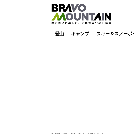
登山
キャンプ
スキー＆スノーボ
山小屋泊
山小屋ライブカメラ
テント泊
雪山
低山
山ご飯
その他登山
焚き火
その他キャンプ
スキー場ライブカ
バックカントリー
日帰り
キャンプ飯
スキー場
BRAVO MOUNTAIN
トラベル