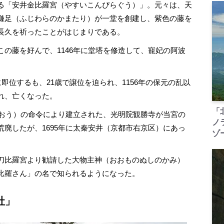
る「安井金比羅宮（やすいこんぴらぐう）」。元々は、天
鎌足（ふじわらのかまたり）が一堂を創建し、紫色の藤を
長久を祈ったことがはじまりである。
の藤を好んで、1146年に堂塔を修造して、寵妃の阿波
即位するも、21歳で譲位を迫られ、1156年の保元の乱以
れ、亡くなった。
「
うおう）の命令により建立された、光明院観勝寺が当宮の
ノ
廃したが、1695年に太秦安井（京都市右京区）にあっ
ゾ
刀比羅宮より勧請した大物主神（おおものぬしのかみ）
比羅さん」の名で知られるようになった。
社」