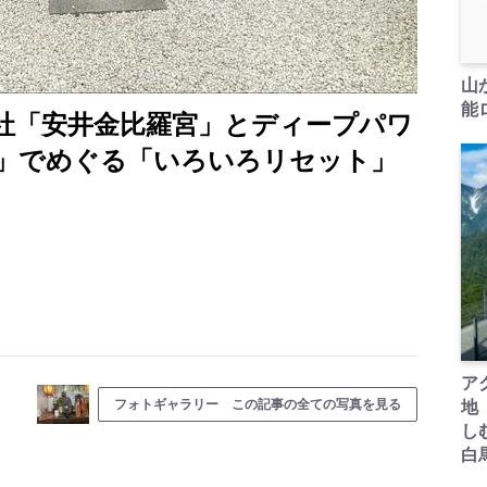
山
能ロ
社「安井金比羅宮」とディープパワ
」でめぐる「いろいろリセット」
ア
フォトギャラリー この記事の全ての写真を見る
地
し
白