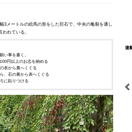
、幅3メートルの絵馬の形をした巨石で、中央の亀裂を通し
言われている。
連
に願い事を書く。
100円以上のお志を納める
石の表から裏へくぐる
がら、石の裏から表へくぐる
ころに貼りつける
低山カレンダー
ユーコンカワイの川サウナ
研究所