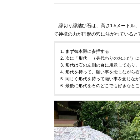
縁切り縁結び石は、高さ1.5メートル
て神様の力が円形の穴に注がれていると
1. まず御本殿に参拝する
2. 次に「形代」（身代わりのおふだ）
3. 形代は石の左側の台に用意してあり、
4. 形代を持って、願い事を念じながら
5. 同じく形代を持って願い事を念じな
6. 最後に形代を石のどこでも好きなと