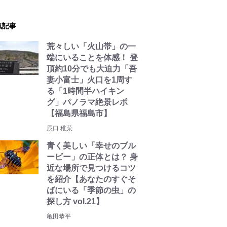
気記事
荒々しい「火山帯」の一
端にいることを体感！ 登
頂約10分でも大迫力「吾
妻小富士」火口を1周す
る「1時間半ハイキン
グ」パノラマ絶景レポ
【福島県福島市】
辰口 稚菜
青く美しい「幸せのブル
ービー」の正体とは？ 身
近な場所で見つけるコツ
を紹介【あなたのすぐそ
ばにいる「季節の虫」の
探し方 vol.21】
亀田恭平