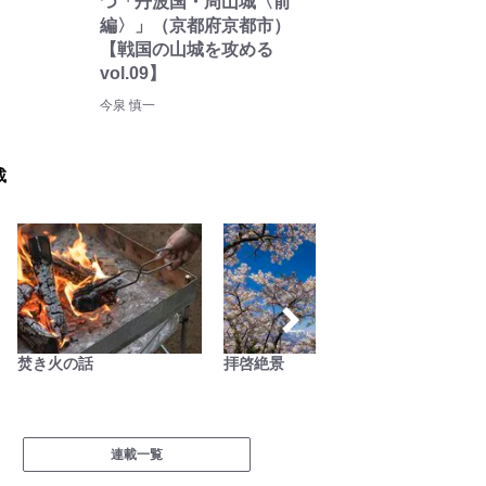
つ「丹波国・周山城〈前
編〉」（京都府京都市）
【戦国の山城を攻める
vol.09】
今泉 慎一
載
焚き火の話
拝啓絶景
家族で
連載一覧