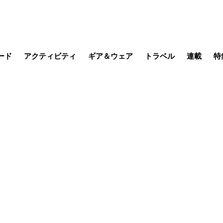
ード
アクティビティ
ギア＆ウェア
トラベル
連載
特
メラ
MTB
写真・動画
その他アクティビティ
キャンプ
スノー
その他
温泉・宿
名所・観光
日本で山
缶詰博士の
そこに山
ブーツの
日本人ハイカ
低山小道
尾瀬ガイド
わたし、
耕して焙
その他連
フィッシング
登山
食事・お酒
季節の虫