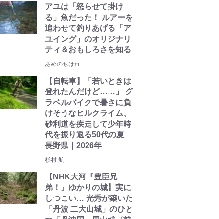
アユは「怒らせて掛け
る」魚だった！ ルアーを
追わせて釣りあげる「ア
ユイング」のオリジナリ
ティ＆おもしろさを知る
あめのちはれ
【自転車】「若いときは
登れたんだけど……」 グ
ラベルバイクで暑さに負
けそうなヒルクライム、
砂利道を疾走して少年時
代を振り返る50代の夏
長野県｜2026年
杉村 航
【NHK大河『豊臣兄
弟！』ゆかりの城】実に
しつこい… 光秀が築いた
「丹波 二大山城」のひと