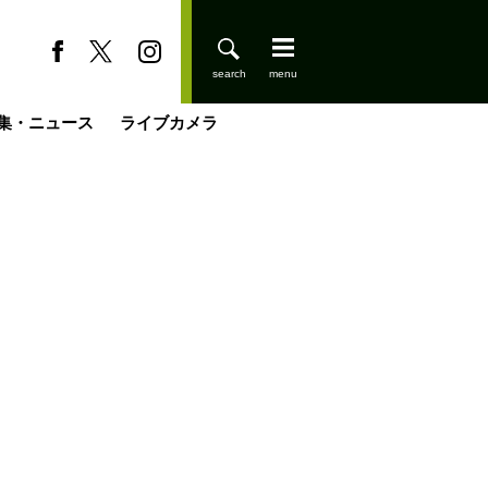
集・ニュース
ライブカメラ
登りはじめました
缶たん”CAN”P料理
小屋を興して
国の街角で
ーのネパール移住見聞録「Like a Rolling Stone」
具＆技術研究所
きららの“おぜ沼“日記
山小屋はじめます
煎して走る男
載
スキー場
山小屋