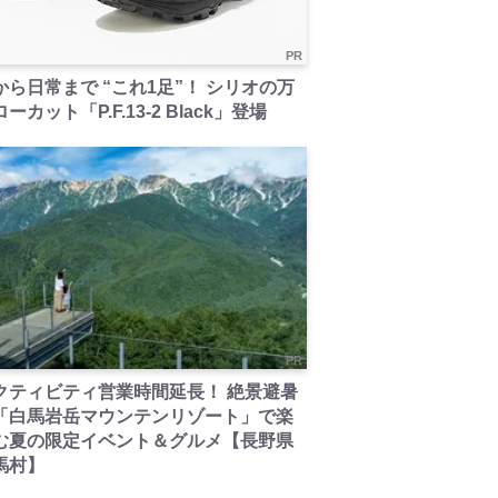
PR
から日常まで “これ1足”！ シリオの万
ーカット「P.F.13-2 Black」登場
PR
クティビティ営業時間延長！ 絶景避暑
「白馬岩岳マウンテンリゾート」で楽
む夏の限定イベント＆グルメ【長野県
馬村】