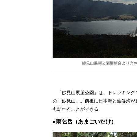
妙見山展望公園展望台より光
「妙見山展望公園」は、トレッキングコ
の「妙見山」。前後に日本海と油谷湾が
も訪れることができる。
●雨乞岳（あまごいだけ）