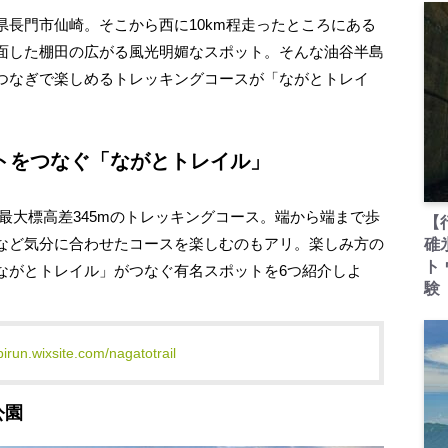
長門市仙崎。そこから西に10km程走ったところにある
面した棚田の広がる風光明媚なスポット。そんな油谷半島
つなぎで楽しめるトレッキングコースが「ながとトレイ
トをつなぐ「ながとトレイル」
、最大標高差345mのトレッキングコース。端から端まで歩
【
など気分に合わせたコースを楽しむのもアリ。楽しみ方の
碓
ト
ながとトレイル」がつなぐ有名スポットを6つ紹介しよ
験
abirun.wixsite.com/nagatotrail
公園