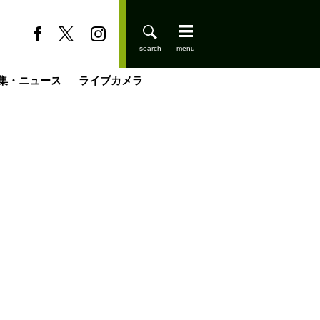
集・ニュース
ライブカメラ
缶たん”CAN”P料理
小屋を興して
国の街角で
ーのネパール移住見聞録「Like a Rolling Stone」
具＆技術研究所
きららの“おぜ沼“日記
山小屋はじめます
煎して走る男
載
スキー場
登りはじめました
山小屋