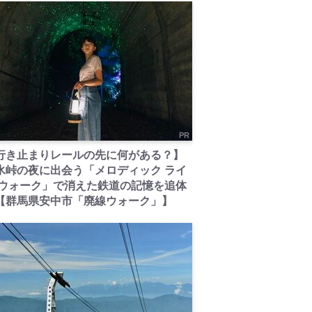
PR
行き止まりレールの先に何がある？】
氷峠の夜に出会う「メロディック ライ
 ウォーク」で消えた鉄道の記憶を追体
【群馬県安中市「廃線ウォーク」】