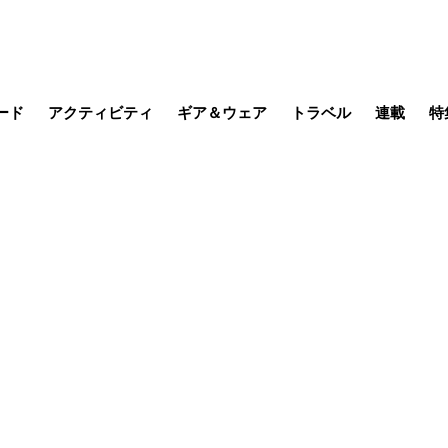
ード
アクティビティ
ギア＆ウェア
トラベル
連載
特
メラ
MTB
写真・動画
その他アクティビティ
キャンプ
スノー
その他
温泉・宿
名所・観光
缶詰博士の
そこに山
ブーツの
季節の虫
日本人ハイカ
低山小道
尾瀬ガイド
わたし、
耕して焙
その他連
フィッシング
登山
食事・お酒
日本で山