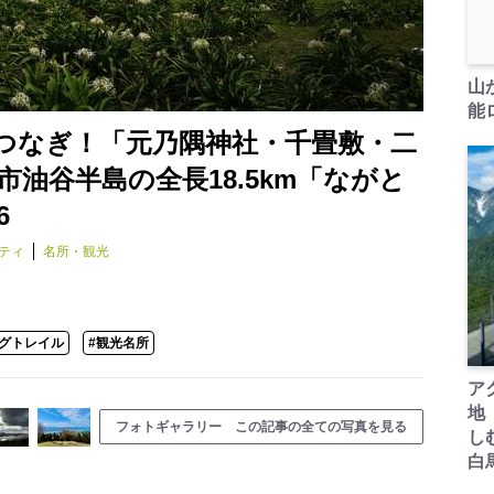
山
能ロ
つなぎ！「元乃隅神社・千畳敷・二
市油谷半島の全長18.5km「ながと
6
ティ
名所・観光
ングトレイル
#観光名所
ア
地
フォトギャラリー この記事の全ての写真を見る
し
白