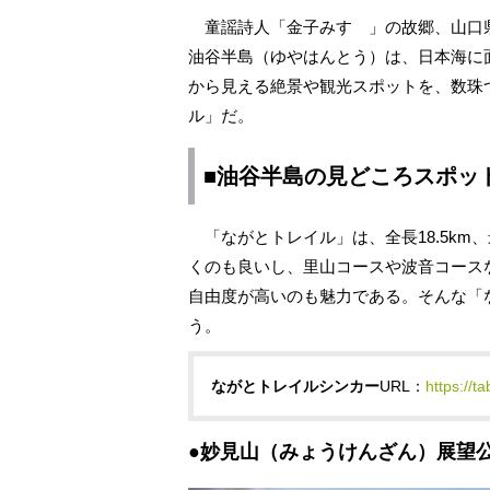
童謡詩人「金子みすゞ」の故郷、山口県
油谷半島（ゆやはんとう）は、日本海に
から見える絶景や観光スポットを、数珠
ル」だ。
■油谷半島の見どころスポッ
「ながとトレイル」は、全長18.5km
くのも良いし、里山コースや波音コース
自由度が高いのも魅力である。そんな「
う。
ながとトレイルシンカー
URL：
https://t
●妙見山（みょうけんざん）展望