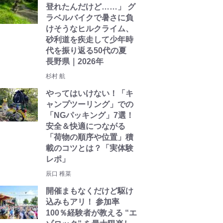
登れたんだけど……」 グ
ラベルバイクで暑さに負
けそうなヒルクライム、
砂利道を疾走して少年時
代を振り返る50代の夏
長野県｜2026年
杉村 航
やってはいけない！「キ
ャンプツーリング」での
「NGパッキング」7選！
安全＆快適につながる
「荷物の順序や位置」積
載のコツとは？「実体験
レポ」
辰口 稚菜
開催まもなくだけど駆け
込みもアリ！ 参加率
100％経験者が教える “エ