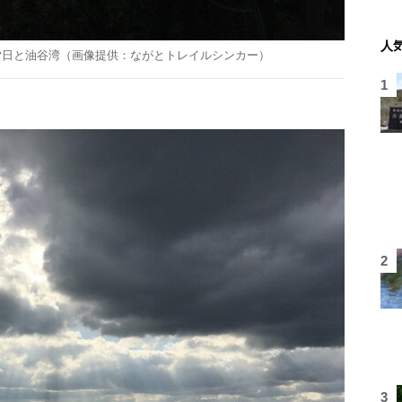
人
夕日と油谷湾（画像提供：ながとトレイルシンカー）