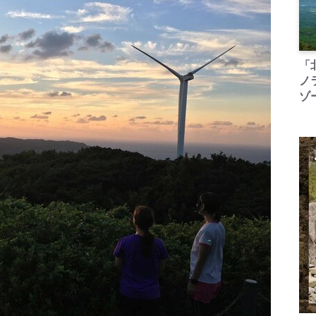
「
ノ
ゾ