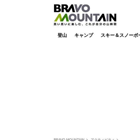
登山
キャンプ
スキー＆スノーボ
山小屋泊
山小屋ライブカメラ
テント泊
雪山
低山
山ご飯
その他登山
焚き火
その他キャンプ
スキー場ライブカ
バックカントリー
日帰り
キャンプ飯
スキー場
BRAVO MOUNTAIN
アクティビティ