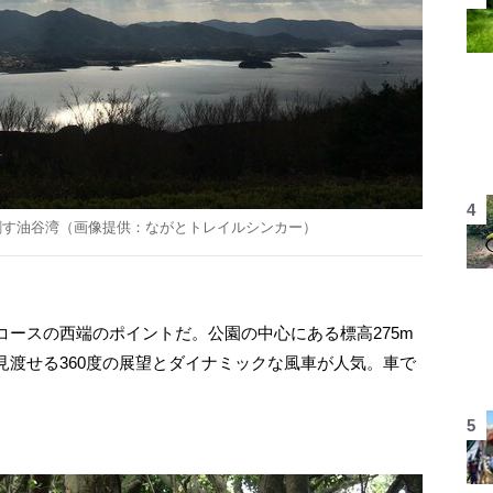
刺す油谷湾（画像提供：ながとトレイルシンカー）
ースの西端のポイントだ。公園の中心にある標高275m
見渡せる360度の展望とダイナミックな風車が人気。車で