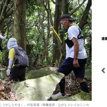
連
behind the products
ハイカー女子の一杯
こうがしらやま）」付近岩場（画像提供：ながとトレイルシンカ