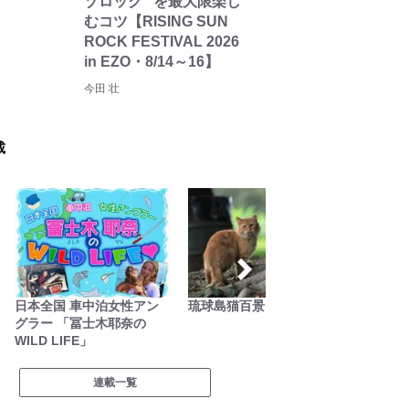
ゾロック” を最大限楽し
むコツ【RISING SUN
ROCK FESTIVAL 2026
in EZO・8/14～16】
今田 壮
載
日本全国 車中泊女性アン
琉球島猫百景
ユーコ
グラー 「冨士木耶奈の
研究所
WILD LIFE」
連載一覧