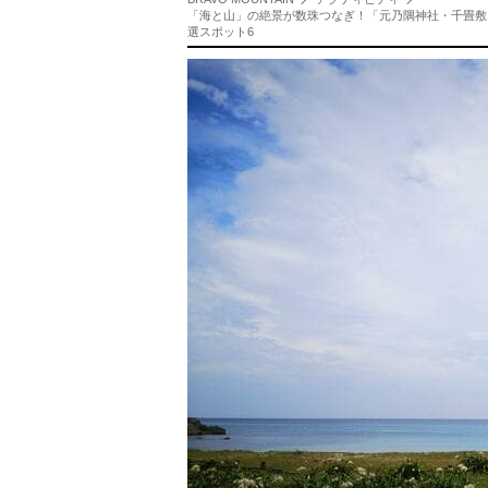
「海と山」の絶景が数珠つなぎ！「元乃隅神社・千畳敷・
選スポット6