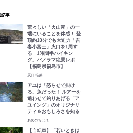
気記事
荒々しい「火山帯」の一
端にいることを体感！ 登
頂約10分でも大迫力「吾
妻小富士」火口を1周す
る「1時間半ハイキン
グ」パノラマ絶景レポ
【福島県福島市】
辰口 稚菜
アユは「怒らせて掛け
る」魚だった！ ルアーを
追わせて釣りあげる「ア
ユイング」のオリジナリ
ティ＆おもしろさを知る
あめのちはれ
【自転車】「若いときは