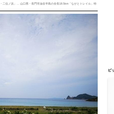
二位ノ浜」… 山口県・長門市油谷半島の全長18.5km「ながとトレイル」特
ピ