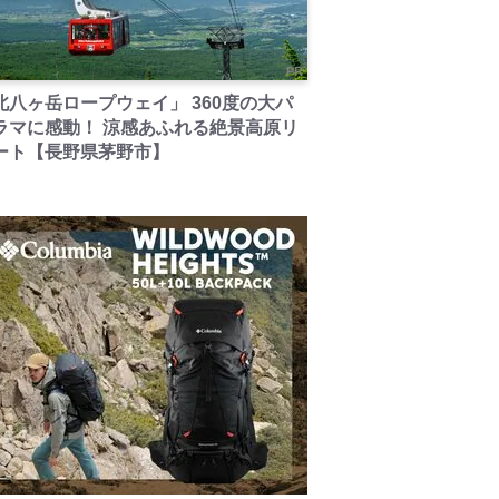
PR
北八ヶ岳ロープウェイ」 360度の大パ
ラマに感動！ 涼感あふれる絶景高原リ
ート【長野県茅野市】