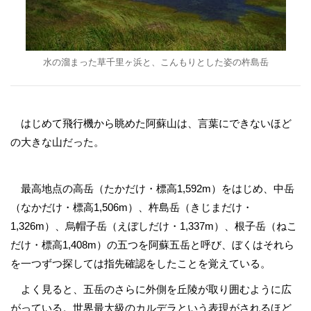
水の溜まった草千里ヶ浜と、こんもりとした姿の杵島岳
はじめて飛行機から眺めた阿蘇山は、言葉にできないほど
の大きな山だった。
最高地点の高岳（たかだけ・標高1,592m）をはじめ、中岳
（なかだけ・標高1,506m）、杵島岳（きじまだけ・
1,326m）、烏帽子岳（えぼしだけ・1,337m）、根子岳（ねこ
だけ・標高1,408m）の五つを阿蘇五岳と呼び、ぼくはそれら
を一つずつ探しては指先確認をしたことを覚えている。
よく見ると、五岳のさらに外側を丘陵が取り囲むように広
がっている。世界最大級のカルデラという表現がされるほど