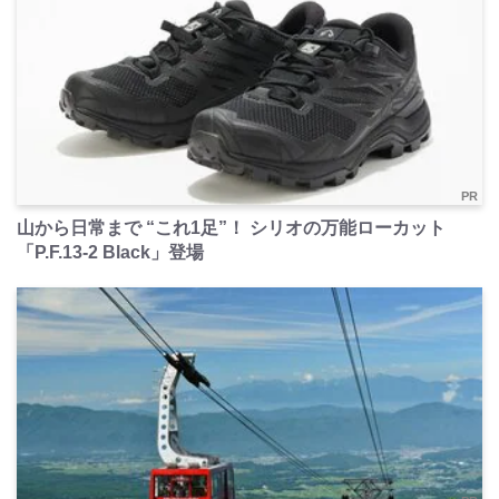
PR
山から日常まで “これ1足”！ シリオの万能ローカット
「P.F.13-2 Black」登場