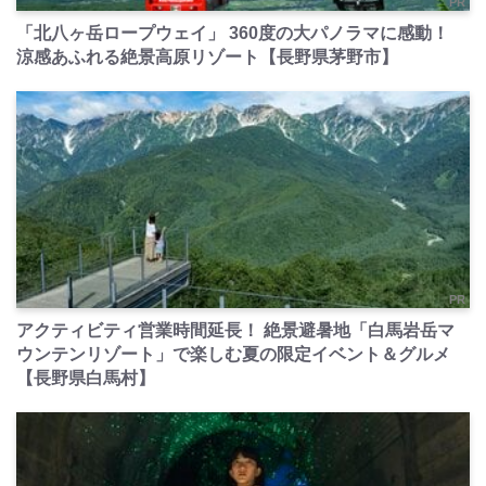
PR
「北八ヶ岳ロープウェイ」 360度の大パノラマに感動！
涼感あふれる絶景高原リゾート【長野県茅野市】
PR
アクティビティ営業時間延長！ 絶景避暑地「白馬岩岳マ
ウンテンリゾート」で楽しむ夏の限定イベント＆グルメ
【長野県白馬村】