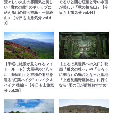
荒々しい火山の雰囲気と美し
ぐるりと囲む紅葉と青い水面
い “魔女の瞳” のギャップに
が美しい「秋の榛名山」【今
萌える山の旅＜福島・一切経
日も山旅気分 vol.44】
山＞【今日も山旅気分 vol.4
3】
【手軽に絶景が見られるマイ
【まるで異世界への入口】映
ナールート】大展望の北八ヶ
画『蛍火の杜へ』や『るろう
岳「茶臼山」と神秘の雨池を
に剣心』の舞台となった聖地
巡る“紅葉ハイク”＜レイク＆
「上色見熊野座神社」に行く
ハイク 後編＞【今日も山旅気
なら“雨の日が断然おすすめ”
分 vol.25】