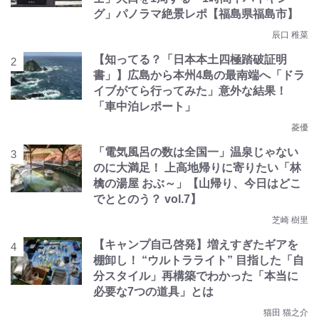
グ」パノラマ絶景レポ【福島県福島市】
辰口 稚菜
【知ってる？「日本本土四極踏破証明
書」】広島から本州4島の最南端へ「ドラ
イブがてら行ってみた」意外な結果！
「車中泊レポート」
菱優
「電気風呂の数は全国一」温泉じゃない
のに大満足！ 上高地帰りに寄りたい「林
檎の湯屋 おぶ～」【山帰り、今日はどこ
でととのう？ vol.7】
芝崎 樹里
【キャンプ自己啓発】増えすぎたギアを
棚卸し！ “ウルトラライト” 目指した「自
分スタイル」再構築でわかった「本当に
必要な7つの道具」とは
猫田 猫之介