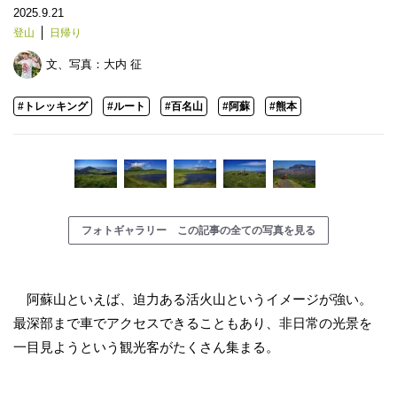
2025.9.21
登山
日帰り
文、写真：
大内 征
#トレッキング
#ルート
#百名山
#阿蘇
#熊本
フォトギャラリー この記事の全ての写真を見る
阿蘇山といえば、迫力ある活火山というイメージが強い。
最深部まで車でアクセスできることもあり、非日常の光景を
一目見ようという観光客がたくさん集まる。