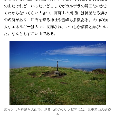
の山だけれど、いったいどこまでがカルデラの範囲なのかよ
くわからないくらい大きい。阿蘇山の周辺には神聖なる湧水
の名所があり、巨石を祭る神社や霊峰も多数ある。火山の強
大なエネルギーは人々に畏怖され、いつしか信仰と結びつい
た。なんともすごい山である。
広々とした杵島岳の山頂。遮るもののない大展望には、九重連山の雄姿
も