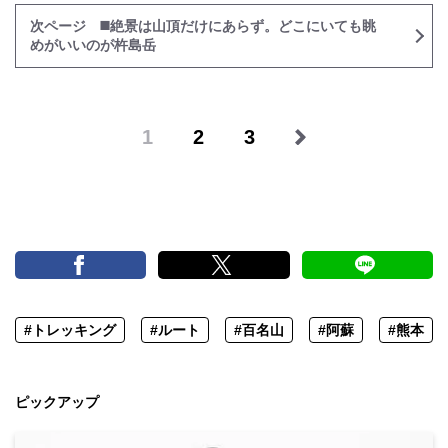
次ページ ◼️️絶景は山頂だけにあらず。どこにいても眺
めがいいのが杵島岳
1
2
3
#トレッキング
#ルート
#百名山
#阿蘇
#熊本
ピックアップ