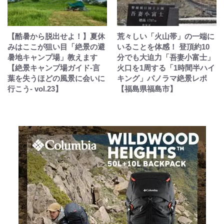
【酷暑から脱出せよ！】夏休
荒々しい「火山帯」の一端に
みはここが狙い目「絶景の避
いることを体感！ 登頂約10
暑地キャンプ場」教えます
分でも大迫力「吾妻小富士」
【絶景キャンプ場ガイド-言
火口を1周する「1時間半ハイ
葉を失うほどの風景に会いに
キング」パノラマ絶景レポ
行こう- vol.23】
【福島県福島市】