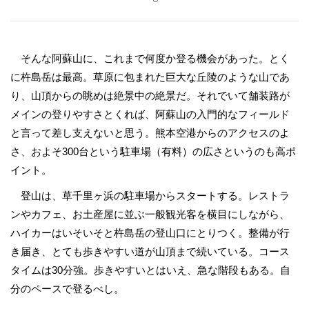
そんな阿蘇山に、これまで何度か登る機会があった。とく
に杵島岳は最高。草原に包まれた巨大な丘陵のような山であ
り、山頂からの眺めは絶景中の絶景だ。それでいて舗装路が
メインの登りやすさとくれば、阿蘇山の入門的なフィールド
と言って差し支えないと思う。熊本空港からのアクセスのよ
さ、およそ300台という駐車場（有料）の広さというのも高ポ
イント。
登山は、草千里ヶ浜の駐車場からスタートする。レストラ
ンやカフェ、お土産屋に並ぶ一般観光客を横目にしながら、
ハイカーはいそいそと杵島岳の登山口にとりつく。整備が行
き届き、とても歩きやすい道が山頂まで続いている。コース
タイムは30分強。歩きやすいとはいえ、急な階段もある。自
分のペースで登るべし。