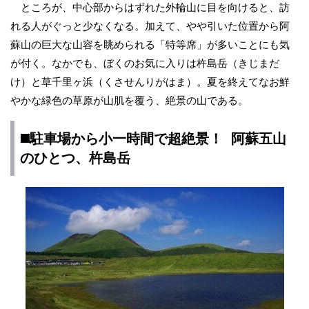
ところが、中心部からはずれた外輪山に目を向けると、訪
れる人がぐっと少なくなる。加えて、やや引いた位置から阿
蘇山の巨大な山容を眺められる「特等席」が多いことにも気
が付く。なかでも、ぼくのお気に入りは杵島岳（きじまだ
け）と草千里ヶ浜（くさせんりがはま）。夏を終えてなお鮮
やかな緑色の草原が山肌を覆う、絶景の山である。
◼️駐車場から小一時間で超絶景！ 阿蘇五山
のひとつ、杵島岳