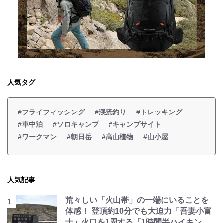
人気タグ
#フライフィッシング
#渓流釣り
#トレッキング
#車中泊
#ソロキャンプ
#キャンプサイト
#ワークマン
#朝日岳
#高山植物
#山小屋
人気記事
荒々しい「火山帯」の一端にいることを
体感！ 登頂約10分でも大迫力「吾妻小富
士」火口を1周する「1時間半ハイキン