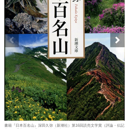
書籍『日本百名山』深田久弥（新潮社）第16回読売文学賞（評論・伝記