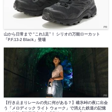
PR
山から日常まで “これ1足”！ シリオの万能ローカット
「P.F.13-2 Black」登場
PR
【行き止まりレールの先に何がある？】碓氷峠の夜に出会
う「メロディック ライト ウォーク」で消えた鉄道の記憶