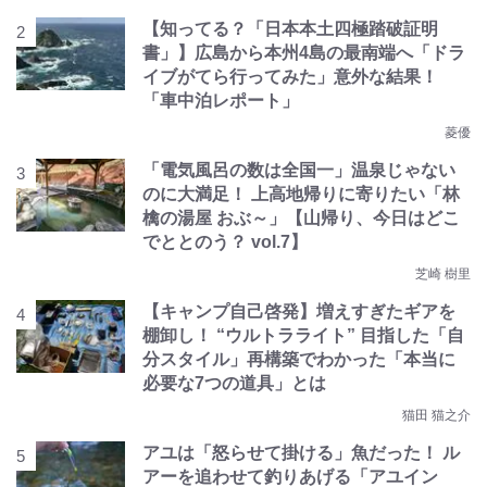
【知ってる？「日本本土四極踏破証明
書」】広島から本州4島の最南端へ「ドラ
イブがてら行ってみた」意外な結果！
「車中泊レポート」
菱優
「電気風呂の数は全国一」温泉じゃない
のに大満足！ 上高地帰りに寄りたい「林
檎の湯屋 おぶ～」【山帰り、今日はどこ
でととのう？ vol.7】
芝崎 樹里
【キャンプ自己啓発】増えすぎたギアを
棚卸し！ “ウルトラライト” 目指した「自
分スタイル」再構築でわかった「本当に
必要な7つの道具」とは
猫田 猫之介
アユは「怒らせて掛ける」魚だった！ ル
アーを追わせて釣りあげる「アユイン