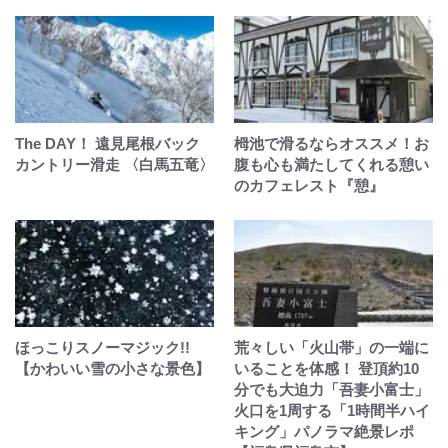
The DAY！ 遠見尾根バック
栂池で滑るならオススメ！お
カントリー滑走 〈白馬五竜〉
腹も心も満たしてくれる憩い
のカフェレスト『憩』
ほっこりスノーマジック!!
荒々しい「火山帯」の一端に
【かわいい雪の小さな景色】
いることを体感！ 登頂約10
分でも大迫力「吾妻小富士」
火口を1周する「1時間半ハイ
キング」パノラマ絶景レポ