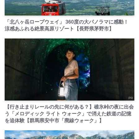
PR
「北八ヶ岳ロープウェイ」 360度の大パノラマに感動！
涼感あふれる絶景高原リゾート【長野県茅野市】
PR
【行き止まりレールの先に何がある？】碓氷峠の夜に出会
う「メロディック ライト ウォーク」で消えた鉄道の記憶
を追体験【群馬県安中市「廃線ウォーク」】