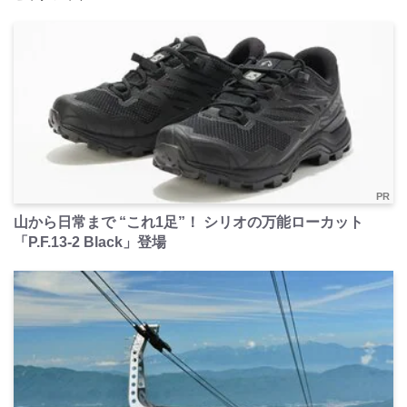
PR
山から日常まで “これ1足”！ シリオの万能ローカット
「P.F.13-2 Black」登場