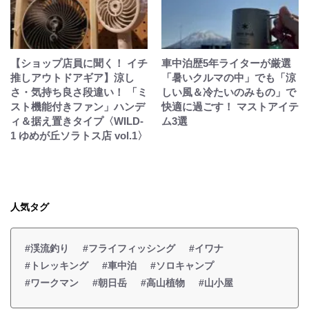
【ショップ店員に聞く！ イチ
車中泊歴5年ライターが厳選
推しアウトドアギア】涼し
「暑いクルマの中」でも「涼
さ・気持ち良さ段違い！ 「ミ
しい風＆冷たいのみもの」で
スト機能付きファン」ハンデ
快適に過ごす！ マストアイテ
ィ＆据え置きタイプ〈WILD-
ム3選
1 ゆめが丘ソラトス店 vol.1〉
人気タグ
#渓流釣り
#フライフィッシング
#イワナ
#トレッキング
#車中泊
#ソロキャンプ
#ワークマン
#朝日岳
#高山植物
#山小屋