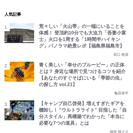
人気記事
荒々しい「火山帯」の一端にいることを
体感！ 登頂約10分でも大迫力「吾妻小富
士」火口を1周する「1時間半ハイキン
グ」パノラマ絶景レポ【福島県福島市】
辰口 稚菜
青く美しい「幸せのブルービー」の正体
とは？ 身近な場所で見つけるコツを紹介
【あなたのすぐそばにいる「季節の虫」
の探し方 vol.21】
亀田恭平
【キャンプ自己啓発】増えすぎたギアを
棚卸し！ “ウルトラライト” 目指した「自
分スタイル」再構築でわかった「本当に
必要な7つの道具」とは
猫田 猫之介