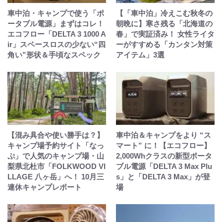
車中泊・キャンプで使う「ポ
【「車中泊」冷えこむ秋冬の
ータブル電源」まずはコレ！
朝晩に】寒さ残る「北海道の
エコフロー「DELTA 3 1000 A
春」で実証済み！ 女性ライタ
ir」スペースロスの少ない“四
ーがすすめる「カンタン対策
角い”形状＆手頃なスペック
アイテム」3選
【混み具合や使い勝手は？】
車中泊＆キャンプをより “ス
キャンプ場予約サイト「なっ
マート” に！【エコフロー】
ぷ」で人気のキャンプ場・山
2,000Whクラスの新型ポータ
梨県北杜市「FOLKWOOD VI
ブル電源「DELTA 3 Max Plu
LLAGE 八ヶ岳」へ！ 10月三
s」と「DELTA 3 Max」が登
連休キャンプレポート
場