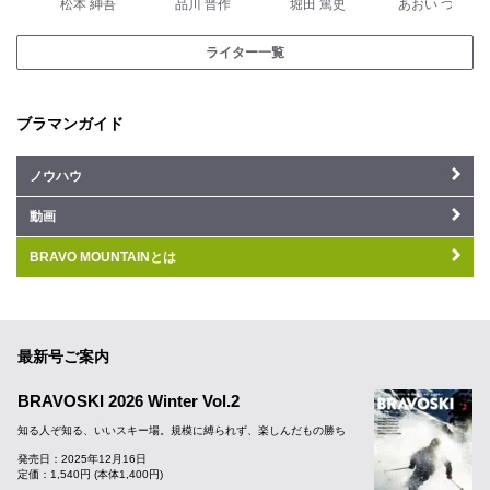
松本 紳吾
品川 晋作
堀田 篤史
あおい つき
ライター一覧
ブラマンガイド
ノウハウ
動画
BRAVO MOUNTAINとは
最新号ご案内
BRAVOSKI 2026 Winter Vol.2
知る人ぞ知る、いいスキー場。規模に縛られず、楽しんだもの勝ち
発売日：2025年12月16日
定価：1,540円 (本体1,400円)