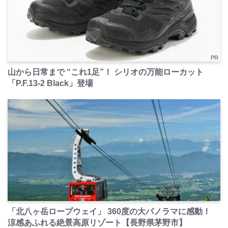
PR
山から日常まで “これ1足”！ シリオの万能ローカット
「P.F.13-2 Black」登場
PR
「北八ヶ岳ロープウェイ」 360度の大パノラマに感動！
涼感あふれる絶景高原リゾート【長野県茅野市】