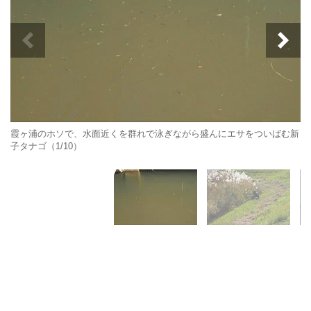
霞ヶ浦のホソで、水面近くを群れで泳ぎながら盛んにエサをついばむ新
子タナゴ（1/10）