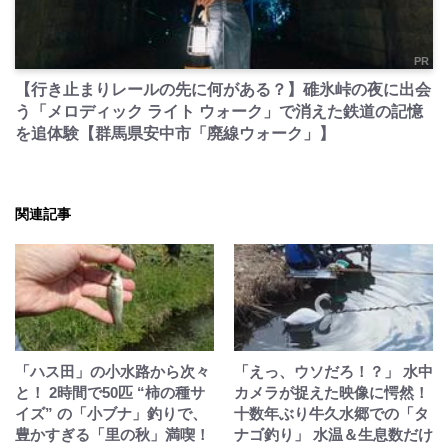
PR
【行き止まりレールの先に何がある？】碓氷峠の夜に出会
う「メロディック ライト ウォーク」で消えた鉄道の記憶
を追体験【群馬県安中市「廃線ウォーク」】
関連記事
「ハス田」の小水路から次々
「えっ、ウソだろ！？」 水中
と！ 2時間で50匹 “柿の種サ
カメラが捉えた映像に愕然！
イズ” の「小ブナ」釣りで、
十数年ぶり牛久水郷での「タ
豊かすぎる「里の秋」満喫！
ナゴ釣り」 水温＆生息数だけ