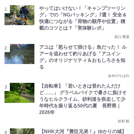
やってはいけない！「キャンプツーリン
グ」での「NGパッキング」7選！ 安全＆
快適につながる「荷物の順序や位置」積
載のコツとは？「実体験レポ」
辰口 稚菜
アユは「怒らせて掛ける」魚だった！ ル
アーを追わせて釣りあげる「アユイン
グ」のオリジナリティ＆おもしろさを知
る
あめのちはれ
【自転車】「若いときは登れたんだけ
ど……」 グラベルバイクで暑さに負けそ
うなヒルクライム、砂利道を疾走して少
年時代を振り返る50代の夏 長野県｜
2026年
杉村 航
【NHK大河『豊臣兄弟！』ゆかりの城】