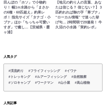
田んぼの「ホソ」で小物釣
【地元の釣り人の言葉、あな
り！ 幅1ｍ水路から「まさか
たは信じる？ 信じない？】 3
の6種・60匹超え」釣果レ
匹釣れれば御の字「寒ブナ」
ポ！ 指先サイズ「タナゴ・小
“ローカル情報” で迷った挙
ブナ」ほか「ちっちゃ可愛い
げ句… 2時間弱で29連発！ 牛
すぎ」で癒し…【茨城県・霞
久沼の小水路「実釣レポ」
ヶ浦】
人気タグ
#渓流釣り
#フライフィッシング
#イワナ
#トレッキング
#ルアーフィッシング
#自然観察
#ソロキャンプ
#ワークマン
#山小屋
#高山植物
人気記事