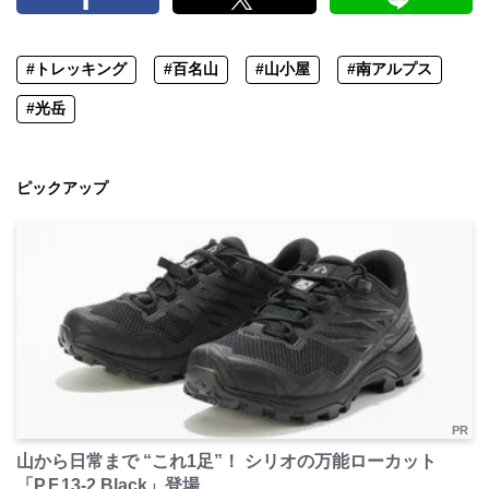
#トレッキング
#百名山
#山小屋
#南アルプス
#光岳
ピックアップ
PR
山から日常まで “これ1足”！ シリオの万能ローカット
「P.F.13-2 Black」登場