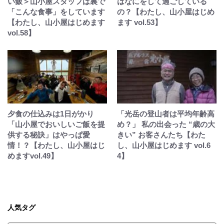
い飯＞山小屋スタッフは裏で
はなにをして過ごしている
「こんな食事」をしています
の？【わたし、山小屋はじめ
【わたし、山小屋はじめます
ます vol.53】
vol.58】
夕食の仕込みは1日がかり
「光岳の登山者は平均年齢高
「山小屋でおいしいご飯を提
め？」 私の出会った “歳の大
供する秘訣」はやっぱ愛
きい” お客さんたち【わた
情！？【わたし、山小屋はじ
し、山小屋はじめます vol.6
めますvol.49】
4】
人気タグ