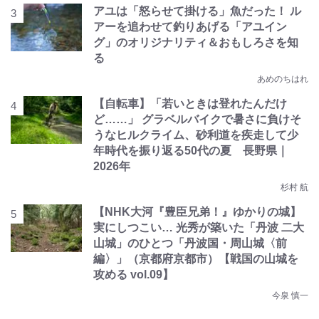
アユは「怒らせて掛ける」魚だった！ ル
アーを追わせて釣りあげる「アユイン
グ」のオリジナリティ＆おもしろさを知
る
あめのちはれ
【自転車】「若いときは登れたんだけ
ど……」 グラベルバイクで暑さに負けそ
うなヒルクライム、砂利道を疾走して少
年時代を振り返る50代の夏 長野県｜
2026年
杉村 航
【NHK大河『豊臣兄弟！』ゆかりの城】
実にしつこい… 光秀が築いた「丹波 二大
山城」のひとつ「丹波国・周山城〈前
編〉」（京都府京都市）【戦国の山城を
攻める vol.09】
今泉 慎一