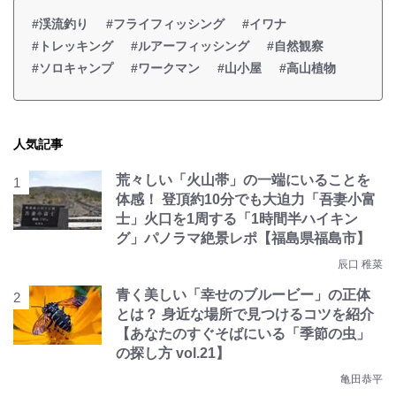
#渓流釣り
#フライフィッシング
#イワナ
#トレッキング
#ルアーフィッシング
#自然観察
#ソロキャンプ
#ワークマン
#山小屋
#高山植物
人気記事
荒々しい「火山帯」の一端にいることを
体感！ 登頂約10分でも大迫力「吾妻小富
士」火口を1周する「1時間半ハイキン
グ」パノラマ絶景レポ【福島県福島市】
辰口 稚菜
青く美しい「幸せのブルービー」の正体
とは？ 身近な場所で見つけるコツを紹介
【あなたのすぐそばにいる「季節の虫」
の探し方 vol.21】
亀田恭平