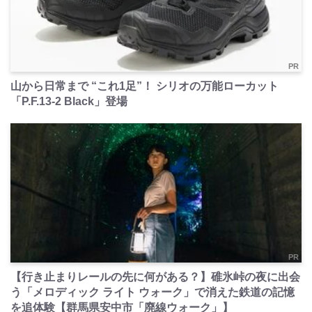
PR
山から日常まで “これ1足”！ シリオの万能ローカット
「P.F.13-2 Black」登場
PR
【行き止まりレールの先に何がある？】碓氷峠の夜に出会
う「メロディック ライト ウォーク」で消えた鉄道の記憶
を追体験【群馬県安中市「廃線ウォーク」】