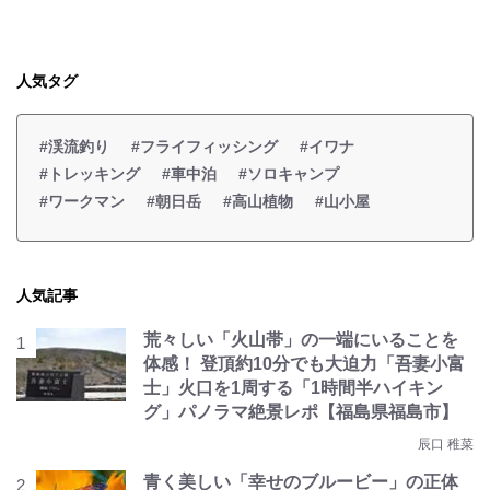
人気タグ
#渓流釣り
#フライフィッシング
#イワナ
#トレッキング
#車中泊
#ソロキャンプ
#ワークマン
#朝日岳
#高山植物
#山小屋
人気記事
荒々しい「火山帯」の一端にいることを
体感！ 登頂約10分でも大迫力「吾妻小富
士」火口を1周する「1時間半ハイキン
グ」パノラマ絶景レポ【福島県福島市】
辰口 稚菜
青く美しい「幸せのブルービー」の正体