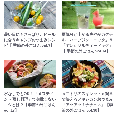
暑い日にもさっぱり。ビール
夏気分が上がる爽やかカクテ
に合うキャンプおつまみレシ
ル「ハーブジントニック」＆
ピ【 季節の外ごはん vol.7】
「すいかソルティードッグ」
【 季節の外ごはん vol.14】
水なしでもOK！「メスティ
＜ニトリのスキレット＞簡単
ン × 蒸し料理」で失敗しない
で映えるメキシカンおつまみ
コツとは？【季節の外ごはん
「アツアツ！ナチョス」【季
vol.17】
節の外ごはん vol.38】