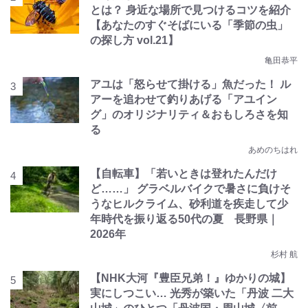
とは？ 身近な場所で見つけるコツを紹介
【あなたのすぐそばにいる「季節の虫」
の探し方 vol.21】
亀田恭平
アユは「怒らせて掛ける」魚だった！ ル
アーを追わせて釣りあげる「アユイン
グ」のオリジナリティ＆おもしろさを知
る
あめのちはれ
【自転車】「若いときは登れたんだけ
ど……」 グラベルバイクで暑さに負けそ
うなヒルクライム、砂利道を疾走して少
年時代を振り返る50代の夏 長野県｜
2026年
杉村 航
【NHK大河『豊臣兄弟！』ゆかりの城】
実にしつこい… 光秀が築いた「丹波 二大