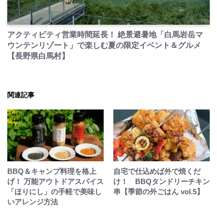
PR
アクティビティ営業時間延長！ 絶景避暑地「白馬岩岳マ
ウンテンリゾート」で楽しむ夏の限定イベント＆グルメ
【長野県白馬村】
関連記事
BBQ＆キャンプ料理を格上
自宅で仕込めば外で焼くだ
げ！ 万能アウトドアスパイス
け！ BBQタンドリーチキン
「ほりにし」の手軽で美味し
串【季節の外ごはん vol.5】
いアレンジ方法