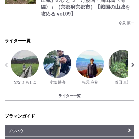
山城」のひとつ「丹波国・周山城〈前
編〉」（京都府京都市）【戦国の山城を
攻める vol.09】
今泉 慎一
ライター一覧
ななせ ももこ
小塩 勝海
松元 麻希
菅田 真夏
ライター一覧
ブラマンガイド
ノウハウ