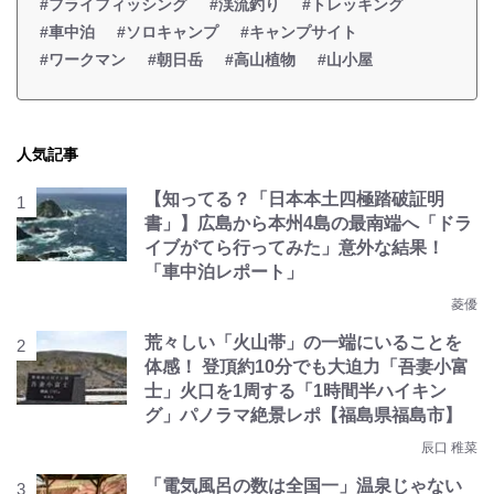
#フライフィッシング
#渓流釣り
#トレッキング
#車中泊
#ソロキャンプ
#キャンプサイト
#ワークマン
#朝日岳
#高山植物
#山小屋
人気記事
【知ってる？「日本本土四極踏破証明
書」】広島から本州4島の最南端へ「ドラ
イブがてら行ってみた」意外な結果！
「車中泊レポート」
菱優
荒々しい「火山帯」の一端にいることを
体感！ 登頂約10分でも大迫力「吾妻小富
士」火口を1周する「1時間半ハイキン
グ」パノラマ絶景レポ【福島県福島市】
辰口 稚菜
「電気風呂の数は全国一」温泉じゃない