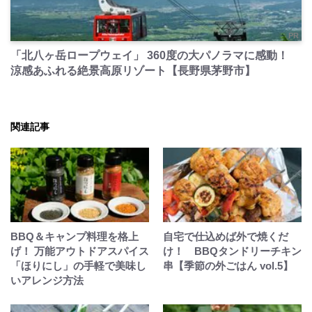
PR
「北八ヶ岳ロープウェイ」 360度の大パノラマに感動！
涼感あふれる絶景高原リゾート【長野県茅野市】
関連記事
BBQ＆キャンプ料理を格上
自宅で仕込めば外で焼くだ
げ！ 万能アウトドアスパイス
け！ BBQタンドリーチキン
「ほりにし」の手軽で美味し
串【季節の外ごはん vol.5】
いアレンジ方法