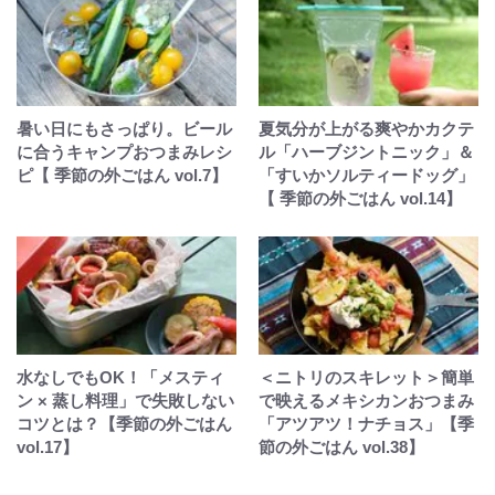
暑い日にもさっぱり。ビール
夏気分が上がる爽やかカクテ
に合うキャンプおつまみレシ
ル「ハーブジントニック」＆
ピ【 季節の外ごはん vol.7】
「すいかソルティードッグ」
【 季節の外ごはん vol.14】
水なしでもOK！「メスティ
＜ニトリのスキレット＞簡単
ン × 蒸し料理」で失敗しない
で映えるメキシカンおつまみ
コツとは？【季節の外ごはん
「アツアツ！ナチョス」【季
vol.17】
節の外ごはん vol.38】