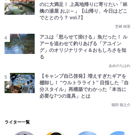
のに大満足！ 上高地帰りに寄りたい「林
檎の湯屋 おぶ～」【山帰り、今日はどこ
でととのう？ vol.7】
芝崎 樹里
アユは「怒らせて掛ける」魚だった！ ル
アーを追わせて釣りあげる「アユイン
グ」のオリジナリティ＆おもしろさを知
る
あめのちはれ
【キャンプ自己啓発】増えすぎたギアを
棚卸し！ “ウルトラライト” 目指した「自
分スタイル」再構築でわかった「本当に
必要な7つの道具」とは
猫田 猫之介
ライター一覧