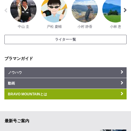
中山 圭
戸松 慶輔
小村 静香
小林 恵
ライター一覧
ブラマンガイド
ノウハウ
動画
BRAVO MOUNTAINとは
最新号ご案内