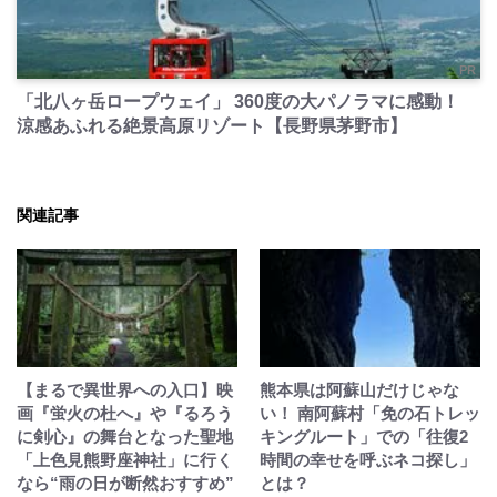
PR
「北八ヶ岳ロープウェイ」 360度の大パノラマに感動！
涼感あふれる絶景高原リゾート【長野県茅野市】
関連記事
【まるで異世界への入口】映
熊本県は阿蘇山だけじゃな
画『蛍火の杜へ』や『るろう
い！ 南阿蘇村「免の石トレッ
に剣心』の舞台となった聖地
キングルート」での「往復2
「上色見熊野座神社」に行く
時間の幸せを呼ぶネコ探し」
なら“雨の日が断然おすすめ”
とは？