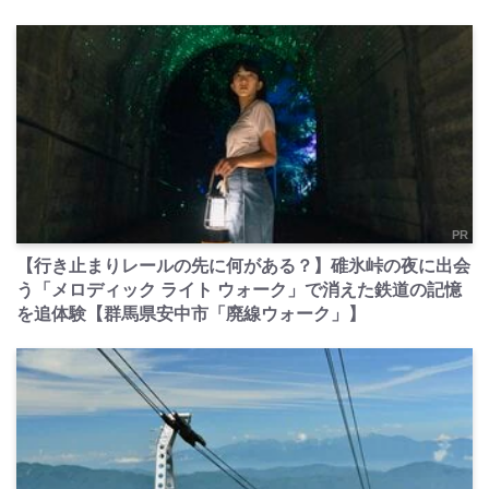
PR
【行き止まりレールの先に何がある？】碓氷峠の夜に出会
う「メロディック ライト ウォーク」で消えた鉄道の記憶
を追体験【群馬県安中市「廃線ウォーク」】