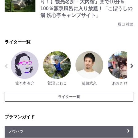
り！】観光名所「大内宿」まで10分＆
100％源泉風呂に入り放題！「こぼうしの
湯 洗心亭キャンプサイト」
辰口 稚菜
ライター一覧
佐々木 有介
菅沼 とわこ
後藤武久
あおき ゆう
ライター一覧
ブラマンガイド
ノウハウ