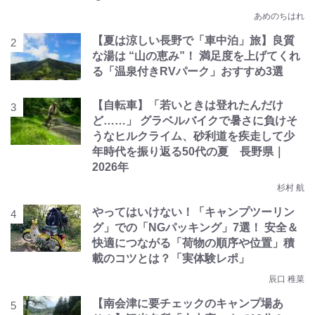
あめのちはれ
【夏は涼しい長野で「車中泊」旅】良質
な湯は “山の恵み”！ 満足度を上げてくれ
る「温泉付きRVパーク」おすすめ3選
【自転車】「若いときは登れたんだけ
ど……」 グラベルバイクで暑さに負けそ
うなヒルクライム、砂利道を疾走して少
年時代を振り返る50代の夏 長野県｜
2026年
杉村 航
やってはいけない！「キャンプツーリン
グ」での「NGパッキング」7選！ 安全＆
快適につながる「荷物の順序や位置」積
載のコツとは？「実体験レポ」
辰口 稚菜
【南会津に要チェックのキャンプ場あ