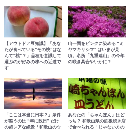
【アウトドア豆知識】「あな
山一面をピンクに染める “ミ
たが食べている”その桃”はな
ヤマキリシマ” はいまが見
んて”桃”？」品種を意識して
頃。名所「九重連山」の今年
選ぶのが好みの味への近道で
の咲き具合やいかに？
す
「ここは本当に日本？」条件
あなたの「ちゃんぽん」はど
が整うのは “年に数日” だけ
っち？ 和歌山県の鉄板焼き店
の超レアな絶景「和歌山のウ
で食べられる「じゃない方の