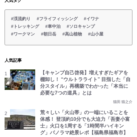
人気タグ
#渓流釣り
#フライフィッシング
#イワナ
#トレッキング
#車中泊
#ソロキャンプ
#ワークマン
#朝日岳
#高山植物
#山小屋
人気記事
【キャンプ自己啓発】増えすぎたギアを
棚卸し！ “ウルトラライト” 目指した「自
分スタイル」再構築でわかった「本当に
必要な7つの道具」とは
猫田 猫之介
荒々しい「火山帯」の一端にいることを
体感！ 登頂約10分でも大迫力「吾妻小富
士」火口を1周する「1時間半ハイキン
グ」パノラマ絶景レポ【福島県福島市】