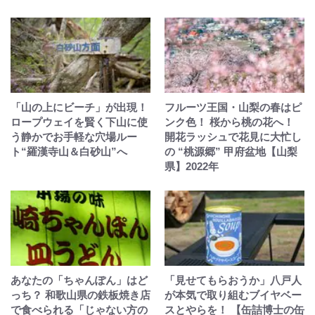
「山の上にビーチ」が出現！
フルーツ王国・山梨の春はピ
ロープウェイを賢く下山に使
ンク色！ 桜から桃の花へ！
う静かでお手軽な穴場ルー
開花ラッシュで花見に大忙し
ト“羅漢寺山＆白砂山”へ
の “桃源郷” 甲府盆地【山梨
県】2022年
あなたの「ちゃんぽん」はど
「見せてもらおうか」八戸人
っち？ 和歌山県の鉄板焼き店
が本気で取り組むブイヤベー
で食べられる「じゃない方の
スとやらを！ 【缶詰博士の缶