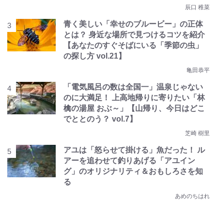
辰口 稚菜
青く美しい「幸せのブルービー」の正体
とは？ 身近な場所で見つけるコツを紹介
【あなたのすぐそばにいる「季節の虫」
の探し方 vol.21】
亀田恭平
「電気風呂の数は全国一」温泉じゃない
のに大満足！ 上高地帰りに寄りたい「林
檎の湯屋 おぶ～」【山帰り、今日はどこ
でととのう？ vol.7】
芝崎 樹里
アユは「怒らせて掛ける」魚だった！ ル
アーを追わせて釣りあげる「アユイン
グ」のオリジナリティ＆おもしろさを知
る
あめのちはれ