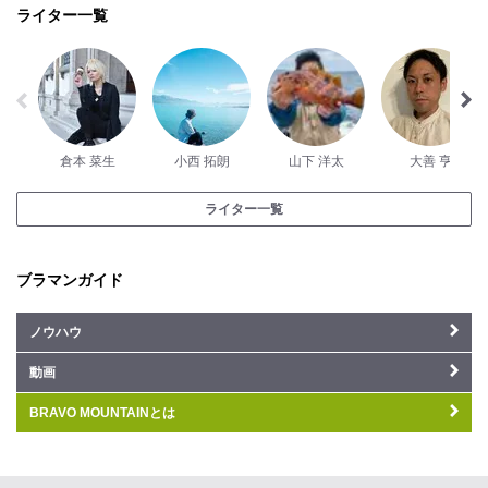
ライター一覧
倉本 菜生
小西 拓朗
山下 洋太
大善 亨
ライター一覧
ブラマンガイド
ノウハウ
動画
BRAVO MOUNTAINとは