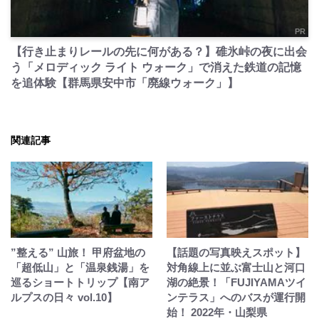
PR
【行き止まりレールの先に何がある？】碓氷峠の夜に出会
う「メロディック ライト ウォーク」で消えた鉄道の記憶
を追体験【群馬県安中市「廃線ウォーク」】
関連記事
”整える” 山旅！ 甲府盆地の
【話題の写真映えスポット】
「超低山」と「温泉銭湯」を
対角線上に並ぶ富士山と河口
巡るショートトリップ【南ア
湖の絶景！「FUJIYAMAツイ
ルプスの日々 vol.10】
ンテラス」へのバスが運行開
始！ 2022年・山梨県