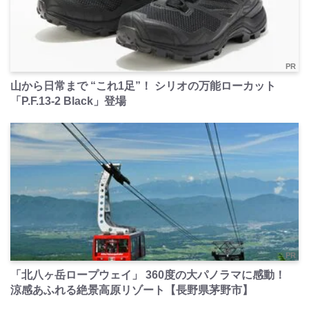
PR
山から日常まで “これ1足”！ シリオの万能ローカット
「P.F.13-2 Black」登場
PR
「北八ヶ岳ロープウェイ」 360度の大パノラマに感動！
涼感あふれる絶景高原リゾート【長野県茅野市】