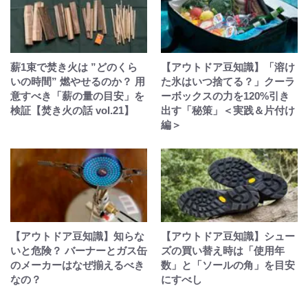
薪1束で焚き火は ”どのくら
【アウトドア豆知識】「溶け
いの時間” 燃やせるのか？ 用
た氷はいつ捨てる？」クーラ
意すべき「薪の量の目安」を
ーボックスの力を120%引き
検証【焚き火の話 vol.21】
出す「秘策」＜実践＆片付け
編＞
【アウトドア豆知識】知らな
【アウトドア豆知識】シュー
いと危険？ バーナーとガス缶
ズの買い替え時は「使用年
のメーカーはなぜ揃えるべき
数」と「ソールの角」を目安
なの？
にすべし