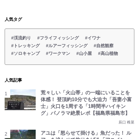
人気タグ
#渓流釣り
#フライフィッシング
#イワナ
#トレッキング
#ルアーフィッシング
#自然観察
#ソロキャンプ
#ワークマン
#山小屋
#高山植物
人気記事
荒々しい「火山帯」の一端にいることを
体感！ 登頂約10分でも大迫力「吾妻小富
士」火口を1周する「1時間半ハイキン
グ」パノラマ絶景レポ【福島県福島市】
辰口 稚菜
アユは「怒らせて掛ける」魚だった！ ル