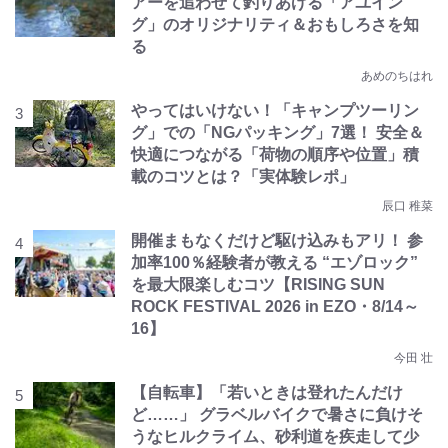
アーを追わせて釣りあげる「アユイン
グ」のオリジナリティ＆おもしろさを知
る
あめのちはれ
やってはいけない！「キャンプツーリン
グ」での「NGパッキング」7選！ 安全＆
快適につながる「荷物の順序や位置」積
載のコツとは？「実体験レポ」
辰口 稚菜
開催まもなくだけど駆け込みもアリ！ 参
加率100％経験者が教える “エゾロック”
を最大限楽しむコツ【RISING SUN
ROCK FESTIVAL 2026 in EZO・8/14～
16】
今田 壮
【自転車】「若いときは登れたんだけ
ど……」 グラベルバイクで暑さに負けそ
うなヒルクライム、砂利道を疾走して少