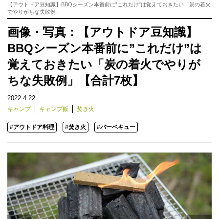
【アウトドア豆知識】BBQシーズン本番前に”これだけ”は覚えておきたい「炭の着火
でやりがちな失敗例」
画像・写真：【アウトドア豆知識】
BBQシーズン本番前に”これだけ”は
覚えておきたい「炭の着火でやりが
ちな失敗例」【合計7枚】
2022.4.22
キャンプ
キャンプ飯
焚き火
#アウトドア料理
#焚き火
#バーベキュー