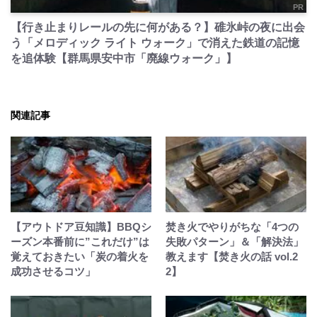
PR
【行き止まりレールの先に何がある？】碓氷峠の夜に出会
う「メロディック ライト ウォーク」で消えた鉄道の記憶
を追体験【群馬県安中市「廃線ウォーク」】
関連記事
【アウトドア豆知識】BBQシ
焚き火でやりがちな「4つの
ーズン本番前に”これだけ”は
失敗パターン」＆「解決法」
覚えておきたい「炭の着火を
教えます【焚き火の話 vol.2
成功させるコツ」
2】