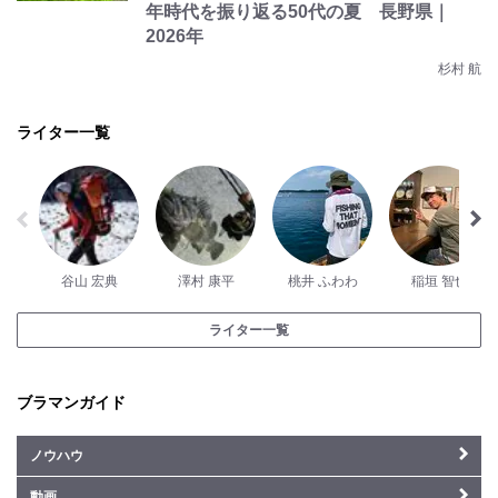
年時代を振り返る50代の夏 長野県｜
2026年
杉村 航
ライター一覧
谷山 宏典
澤村 康平
桃井 ふわわ
稲垣 智也
ライター一覧
ブラマンガイド
ノウハウ
動画