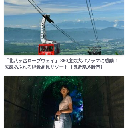
PR
「北八ヶ岳ロープウェイ」 360度の大パノラマに感動！
涼感あふれる絶景高原リゾート【長野県茅野市】