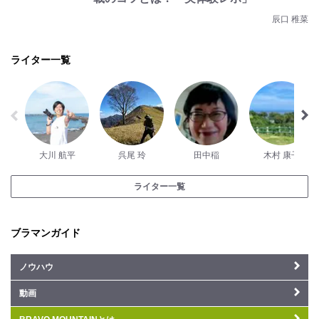
辰口 稚菜
ライター一覧
大川 航平
呉尾 玲
田中稲
木村 康子
ライター一覧
ブラマンガイド
ノウハウ
動画