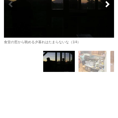
食堂の窓から眺める夕暮れはたまらないな（1/4）