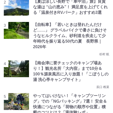
【夏は涼しい長野で「車中泊」旅】良質
な湯は “山の恵み”！ 満足度を上げてくれ
る「温泉付きRVパーク」おすすめ3選
【自転車】「若いときは登れたんだけ
ど……」 グラベルバイクで暑さに負けそ
うなヒルクライム、砂利道を疾走して少
年時代を振り返る50代の夏 長野県｜
2026年
杉村 航
【南会津に要チェックのキャンプ場あ
り！】観光名所「大内宿」まで10分＆
100％源泉風呂に入り放題！「こぼうしの
湯 洗心亭キャンプサイト」
辰口 稚菜
やってはいけない！「キャンプツーリン
グ」での「NGパッキング」7選！ 安全＆
快適につながる「荷物の順序や位置」積
載のコツとは？「実体験レポ」