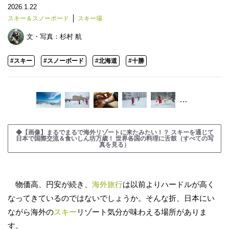
2026.1.22
スキー＆スノーボード
スキー場
文・写真：
杉村 航
#スキー
#スノーボード
#北海道
#十勝
…
◆【画像】まるでまるで海外リゾートに来たみたい！？ スキーを通じて
日本で国際交流＆食いしん坊万歳！ 世界各国の料理に舌鼓（すべての写
真を見る）
物価高、円安が続き、
海外旅行
は以前よりハードルが高く
なってきているのではないでしょうか。そんな折、日本にい
ながら海外の
スキー
リゾート気分が味わえる場所がありま
す。