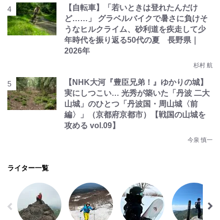
【自転車】「若いときは登れたんだけ
ど……」 グラベルバイクで暑さに負けそ
うなヒルクライム、砂利道を疾走して少
年時代を振り返る50代の夏 長野県｜
2026年
杉村 航
【NHK大河『豊臣兄弟！』ゆかりの城】
実にしつこい… 光秀が築いた「丹波 二大
山城」のひとつ「丹波国・周山城〈前
編〉」（京都府京都市）【戦国の山城を
攻める vol.09】
今泉 慎一
ライター一覧