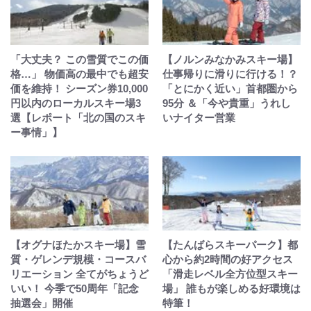
「大丈夫？ この雪質でこの価
【ノルンみなかみスキー場】
格…」 物価高の最中でも超安
仕事帰りに滑りに行ける！？
価を維持！ シーズン券10,000
「とにかく近い」首都圏から
円以内のローカルスキー場3
95分 ＆「今や貴重」うれし
選【レポート「北の国のスキ
いナイター営業
ー事情」】
【オグナほたかスキー場】雪
【たんばらスキーパーク】都
質・ゲレンデ規模・コースバ
心から約2時間の好アクセス
リエーション 全てがちょうど
「滑走レベル全方位型スキー
いい！ 今季で50周年「記念
場」 誰もが楽しめる好環境は
抽選会」開催
特筆！