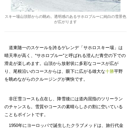
スキー場山頂部からの眺め。透明感のあるサホロブルーに純白の雪景色
が広がります
道東随一のスケールを誇るゲレンデ「サホロスキー場」は
晴天率が高く、“サホロブルー”と呼ばれる澄んだ青空の下での
滑走が楽しめます。山頂から放射状に多彩なコースが広が
り、尾根沿いのコースからは、眼下に広がる雄大な
十勝
平野
を眺めながらのクルージングが爽快です。
非圧雪コースも点在し、降雪後には道内屈指のツリーラン
のチャンスも。雪質やコースの素晴らしさの割に空いている
こともポイントです。
1950年にヨーロッパで誕生したクラブメッドは、旅行代金