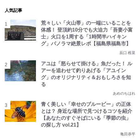
人気記事
荒々しい「火山帯」の一端にいることを
体感！ 登頂約10分でも大迫力「吾妻小富
士」火口を1周する「1時間半ハイキン
グ」パノラマ絶景レポ【福島県福島市】
辰口 稚菜
アユは「怒らせて掛ける」魚だった！ ル
アーを追わせて釣りあげる「アユイン
グ」のオリジナリティ＆おもしろさを知
る
あめのちはれ
青く美しい「幸せのブルービー」の正体
とは？ 身近な場所で見つけるコツを紹介
【あなたのすぐそばにいる「季節の虫」
の探し方 vol.21】
亀田恭平