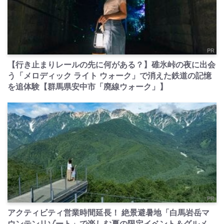
PR
【行き止まりレールの先に何がある？】碓氷峠の夜に出会
う「メロディック ライト ウォーク」で消えた鉄道の記憶
を追体験【群馬県安中市「廃線ウォーク」】
PR
アクティビティ営業時間延長！ 絶景避暑地「白馬岩岳マ
ウンテンリゾート」で楽しむ夏の限定イベント＆グルメ