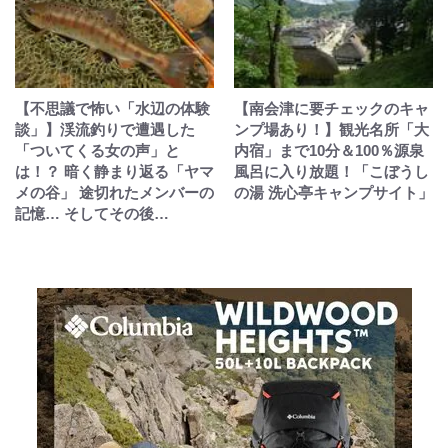
【不思議で怖い「水辺の体験
【南会津に要チェックのキャ
談」】渓流釣りで遭遇した
ンプ場あり！】観光名所「大
「ついてくる女の声」と
内宿」まで10分＆100％源泉
は！？ 暗く静まり返る「ヤマ
風呂に入り放題！「こぼうし
メの谷」 途切れたメンバーの
の湯 洗心亭キャンプサイト」
記憶… そしてその後…