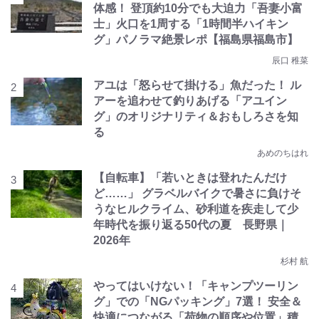
体感！ 登頂約10分でも大迫力「吾妻小富
士」火口を1周する「1時間半ハイキン
グ」パノラマ絶景レポ【福島県福島市】
辰口 稚菜
アユは「怒らせて掛ける」魚だった！ ル
アーを追わせて釣りあげる「アユイン
グ」のオリジナリティ＆おもしろさを知
る
あめのちはれ
【自転車】「若いときは登れたんだけ
ど……」 グラベルバイクで暑さに負けそ
うなヒルクライム、砂利道を疾走して少
年時代を振り返る50代の夏 長野県｜
2026年
杉村 航
やってはいけない！「キャンプツーリン
グ」での「NGパッキング」7選！ 安全＆
快適につながる「荷物の順序や位置」積