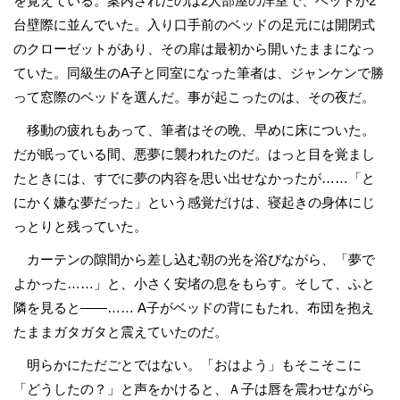
を覚えている。案内されたのは2人部屋の洋室で、ベッドが2
台壁際に並んでいた。入り口手前のベッドの足元には開閉式
のクローゼットがあり、その扉は最初から開いたままになっ
ていた。同級生のA子と同室になった筆者は、ジャンケンで勝
って窓際のベッドを選んだ。事が起こったのは、その夜だ。
移動の疲れもあって、筆者はその晩、早めに床についた。
だが眠っている間、悪夢に襲われたのだ。はっと目を覚まし
たときには、すでに夢の内容を思い出せなかったが……「と
にかく嫌な夢だった」という感覚だけは、寝起きの身体にじ
っとりと残っていた。
カーテンの隙間から差し込む朝の光を浴びながら、「夢で
よかった……」と、小さく安堵の息をもらす。そして、ふと
隣を見ると――…… A子がベッドの背にもたれ、布団を抱え
たままガタガタと震えていたのだ。
明らかにただごとではない。「おはよう」もそこそこに
「どうしたの？」と声をかけると、Ａ子は唇を震わせながら