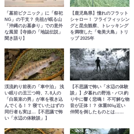
「墓前ピクニック」に「祭祀
【鹿児島県】憧れのフラット
NG」の干支？ 先祖が眠る山
シャロー！ フライフィッシン
「沖縄のお墓参り」での意外
グと昆虫観察、トレッキング
な風習【寺娘の「地誌伝説」
を満喫した「奄美大島」トリ
聞き語り】
ップ 2025年
渓流釣り前夜の「車中泊」 浅
【不思議で怖い「水辺の体験
い眠りの丑三つ時、7､8人の
談」】夕暮れの野池・バス釣
「白装束の男」が車を覗き込
り中に響く悲鳴！ 不可解な物
んでくる！？ 寝ていたはずの
音が正体！？ 体重80㎏近い
同行者も実は…【不思議で怖
仲間を倒したものとは……
い「水辺の体験談」】