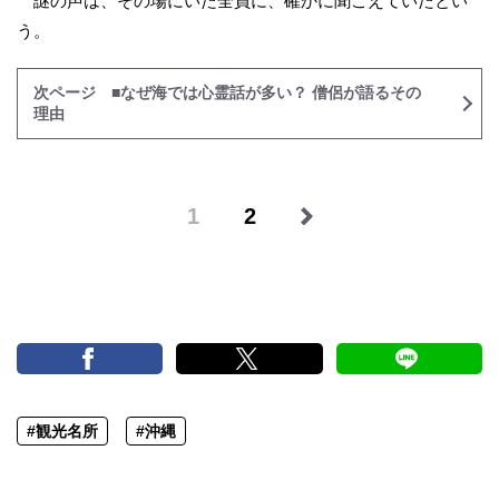
謎の声は、その場にいた全員に、確かに聞こえていたとい
う。
次ページ ■なぜ海では心霊話が多い？ 僧侶が語るその
理由
1
2
#観光名所
#沖縄