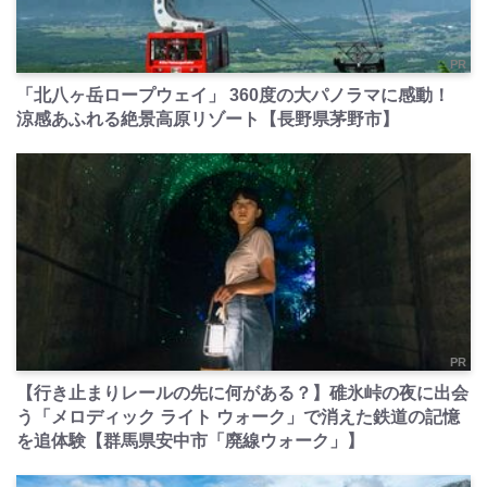
PR
「北八ヶ岳ロープウェイ」 360度の大パノラマに感動！
涼感あふれる絶景高原リゾート【長野県茅野市】
PR
【行き止まりレールの先に何がある？】碓氷峠の夜に出会
う「メロディック ライト ウォーク」で消えた鉄道の記憶
を追体験【群馬県安中市「廃線ウォーク」】