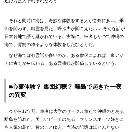
遊び方は人それぞれだろう。
それと同時に海は、奇妙な体験をする人が意外に多い。季
節を問わず、幽霊を見た、呼ぶ声が聞こえた…… そんな話が
日本各地で語り継がれている。実際に、筆者もかつて沖縄の
海で、背筋の凍るような体験をしたひとりだ。
なぜ海では心霊話が多いのか。ある僧侶によれば、東アジ
アに古くから伝わる、ある霊魂観が関係しているという。
■心霊体験？ 集団幻聴？ 離島で起きた一夜
の異変
今から17年前、筆者は大学のサークル旅行で沖縄のとある
離島を訪れた。美しいビーチのある、マリンスポーツ好きに
も人気の島だ。昔のことゆえ、当時の記憶はほとんどない