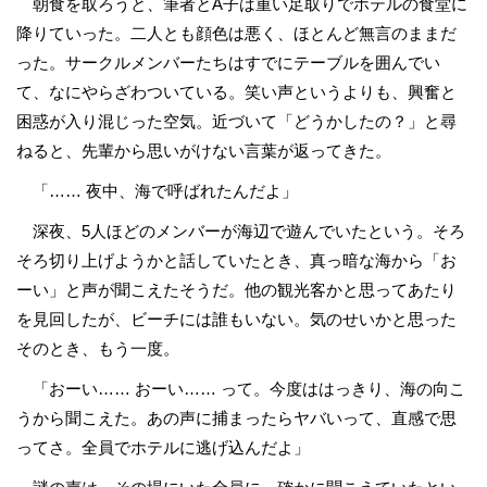
朝食を取ろうと、筆者とA子は重い足取りでホテルの食堂に
降りていった。二人とも顔色は悪く、ほとんど無言のままだ
った。サークルメンバーたちはすでにテーブルを囲んでい
て、なにやらざわついている。笑い声というよりも、興奮と
困惑が入り混じった空気。近づいて「どうかしたの？」と尋
ねると、先輩から思いがけない言葉が返ってきた。
「…… 夜中、海で呼ばれたんだよ」
深夜、5人ほどのメンバーが海辺で遊んでいたという。そろ
そろ切り上げようかと話していたとき、真っ暗な海から「お
ーい」と声が聞こえたそうだ。他の観光客かと思ってあたり
を見回したが、ビーチには誰もいない。気のせいかと思った
そのとき、もう一度。
「おーい…… おーい…… って。今度ははっきり、海の向こ
うから聞こえた。あの声に捕まったらヤバいって、直感で思
ってさ。全員でホテルに逃げ込んだよ」