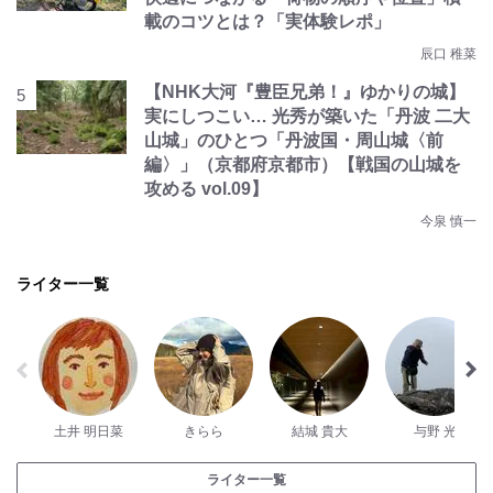
載のコツとは？「実体験レポ」
辰口 稚菜
【NHK大河『豊臣兄弟！』ゆかりの城】
実にしつこい… 光秀が築いた「丹波 二大
山城」のひとつ「丹波国・周山城〈前
編〉」（京都府京都市）【戦国の山城を
攻める vol.09】
今泉 慎一
ライター一覧
土井 明日菜
きらら
結城 貴大
与野 光
ライター一覧