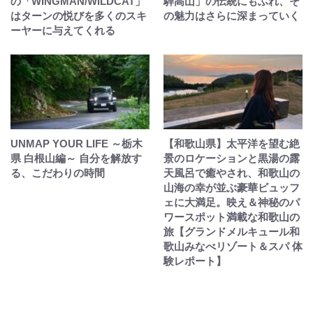
の「WINGMAN/WILDCAT」
騨高山」の伝統にもふれ、そ
はターンの悦びを多くのスキ
の魅力はさらに深まっていく
ーヤーに与えてくれる
UNMAP YOUR LIFE ～栃木
【和歌山県】太平洋を望む絶
県 白根山編～ 自分を解放す
景のロケーションと黒湯の露
る、こだわりの時間
天風呂で癒やされ、和歌山の
山海の幸が並ぶ豪華ビュッフ
ェに大満足。映え＆神秘のパ
ワースポット満載な和歌山の
旅【グランドメルキュール和
歌山みなべリゾート＆スパ 体
験レポート】