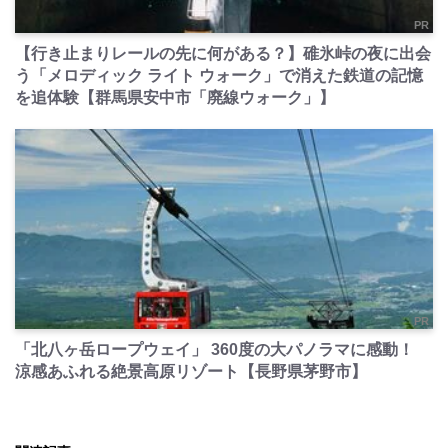
PR
【行き止まりレールの先に何がある？】碓氷峠の夜に出会
う「メロディック ライト ウォーク」で消えた鉄道の記憶
を追体験【群馬県安中市「廃線ウォーク」】
PR
「北八ヶ岳ロープウェイ」 360度の大パノラマに感動！
涼感あふれる絶景高原リゾート【長野県茅野市】