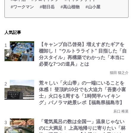
#ワークマン
#朝日岳
#高山植物
#山小屋
人気記事
【キャンプ自己啓発】増えすぎたギアを
棚卸し！ “ウルトラライト” 目指した「自
分スタイル」再構築でわかった「本当に
必要な7つの道具」とは
猫田 猫之介
荒々しい「火山帯」の一端にいることを
体感！ 登頂約10分でも大迫力「吾妻小富
士」火口を1周する「1時間半ハイキン
グ」パノラマ絶景レポ【福島県福島市】
辰口 稚菜
「電気風呂の数は全国一」温泉じゃない
のに大満足！ 上高地帰りに寄りたい「林