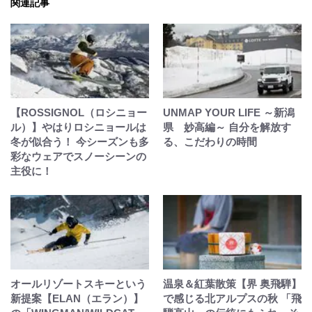
関連記事
【ROSSIGNOL（ロシニョー
UNMAP YOUR LIFE ～新潟
ル）】やはりロシニョールは
県 妙高編～ 自分を解放す
冬が似合う！ 今シーズンも多
る、こだわりの時間
彩なウェアでスノーシーンの
主役に！
オールリゾートスキーという
温泉＆紅葉散策【界 奥飛騨】
新提案【ELAN（エラン）】
で感じる北アルプスの秋 「飛