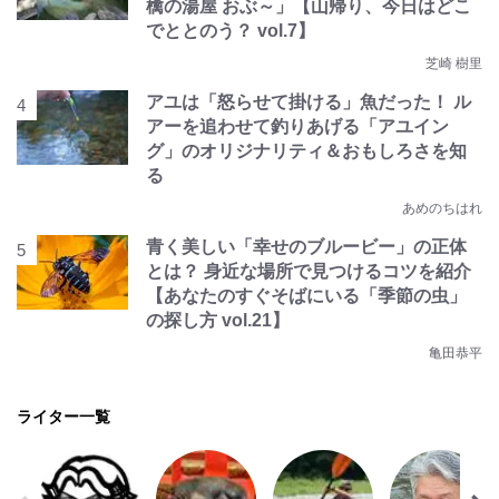
檎の湯屋 おぶ～」【山帰り、今日はどこ
でととのう？ vol.7】
芝崎 樹里
アユは「怒らせて掛ける」魚だった！ ル
アーを追わせて釣りあげる「アユイン
グ」のオリジナリティ＆おもしろさを知
る
あめのちはれ
青く美しい「幸せのブルービー」の正体
とは？ 身近な場所で見つけるコツを紹介
【あなたのすぐそばにいる「季節の虫」
の探し方 vol.21】
亀田恭平
ライター一覧