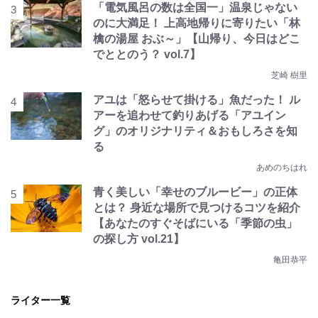
「電気風呂の数は全国一」温泉じゃない
のに大満足！ 上高地帰りに寄りたい「林
檎の湯屋 おぶ～」【山帰り、今日はどこ
でととのう？ vol.7】
芝崎 樹里
アユは「怒らせて掛ける」魚だった！ ル
アーを追わせて釣りあげる「アユイン
グ」のオリジナリティ＆おもしろさを知
る
あめのちはれ
青く美しい「幸せのブルービー」の正体
とは？ 身近な場所で見つけるコツを紹介
【あなたのすぐそばにいる「季節の虫」
の探し方 vol.21】
亀田恭平
ライター一覧