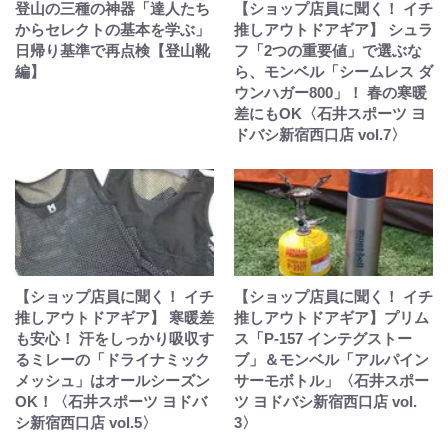
登山の三種の神器「達人たち
【ショップ店員に聞く！ イチ
からセレクトの基本を学ぶ」
推しアウトドアギア】 シュラ
日帰り基準で再点検【登山靴
フ「2つの重要値」で選ぶな
編】
ら、モンベル「シームレス ダ
ウンハガー800」！ 春の寒暖
差にもOK〈石井スポーツ ヨ
ドバシ新宿西口店 vol.7〉
【ショップ店員に聞く！ イチ
【ショップ店員に聞く！ イチ
推しアウトドアギア】 寒暖差
推しアウトドアギア】プリム
も安心！ 汗をしっかり吸収す
ス「P-157 インテグストー
るミレーの「ドライナミック
ブ」＆モンベル「アルパイン
メッシュ」はオールシーズン
サーモボトル」〈石井スポー
OK！〈石井スポーツ ヨドバ
ツ ヨドバシ新宿西口店 vol.
シ新宿西口店 vol.5〉
3〉