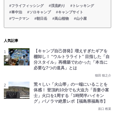
#フライフィッシング
#渓流釣り
#トレッキング
#車中泊
#ソロキャンプ
#キャンプサイト
#ワークマン
#朝日岳
#高山植物
#山小屋
人気記事
【キャンプ自己啓発】増えすぎたギアを
棚卸し！ “ウルトラライト” 目指した「自
分スタイル」再構築でわかった「本当に
必要な7つの道具」とは
猫田 猫之介
荒々しい「火山帯」の一端にいることを
体感！ 登頂約10分でも大迫力「吾妻小富
士」火口を1周する「1時間半ハイキン
グ」パノラマ絶景レポ【福島県福島市】
辰口 稚菜