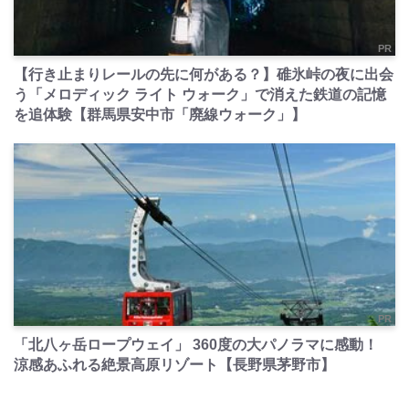
PR
【行き止まりレールの先に何がある？】碓氷峠の夜に出会
う「メロディック ライト ウォーク」で消えた鉄道の記憶
を追体験【群馬県安中市「廃線ウォーク」】
PR
「北八ヶ岳ロープウェイ」 360度の大パノラマに感動！
涼感あふれる絶景高原リゾート【長野県茅野市】